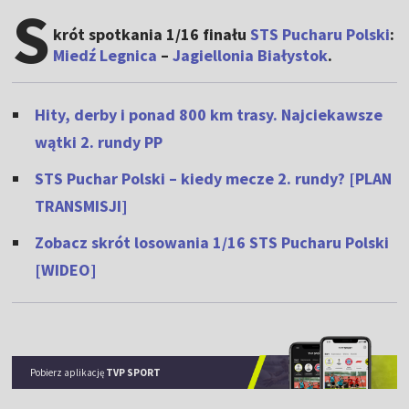
S
krót spotkania 1/16 finału
STS Pucharu Polski
:
Miedź Legnica
–
Jagiellonia Białystok
.
Hity, derby i ponad 800 km trasy. Najciekawsze
wątki 2. rundy PP
STS Puchar Polski – kiedy mecze 2. rundy? [PLAN
TRANSMISJI]
Zobacz skrót losowania 1/16 STS Pucharu Polski
[WIDEO]
Pobierz aplikację
TVP SPORT