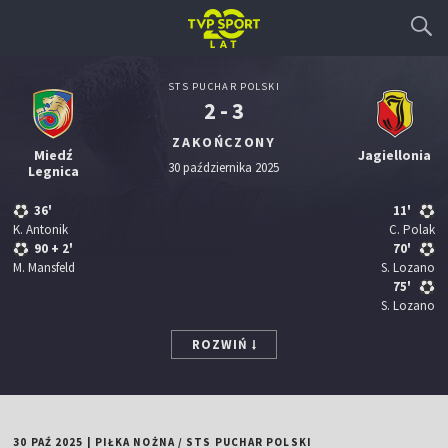
STS PUCHAR POLSKI
2 - 3
ZAKOŃCZONY
Miedź
Jagiellonia
30 października 2025
Legnica
36'
11'
K. Antonik
C. Polak
90
+ 2'
70'
M. Mansfeld
S. Lozano
75'
S. Lozano
ROZWIŃ
30 PAŹ 2025
|
PIŁKA NOŻNA
/
STS PUCHAR POLSKI