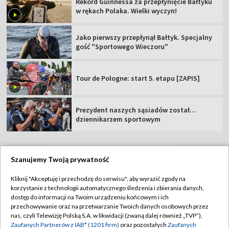
Rekord Guinnessa za przepłynięcie Bałtyku
w rękach Polaka. Wielki wyczyn!
Jako pierwszy przepłynął Bałtyk. Specjalny
gość "Sportowego Wieczoru"
Tour de Pologne: start 5. etapu [ZAPIS]
Prezydent naszych sąsiadów został...
dziennikarzem sportowym
Szanujemy Twoją prywatność
TVP
Kliknij "Akceptuję i przechodzę do serwisu", aby wyrazić zgody na
korzystanie z technologii automatycznego śledzenia i zbierania danych,
Abonament TVP
Regulamin TVP
dostęp do informacji na Twoim urządzeniu końcowym i ich
Polityka prywatności
Sklep TVP
przechowywanie oraz na przetwarzanie Twoich danych osobowych przez
nas, czyli Telewizję Polską S.A. w likwidacji (zwaną dalej również „TVP”),
Biuro Reklamy
Moje zgody
Zaufanych Partnerów z IAB* (1201 firm)
oraz pozostałych
Zaufanych