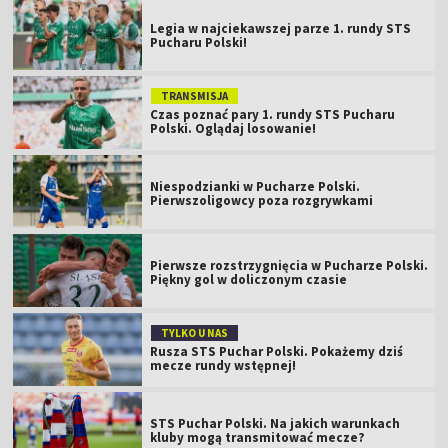
Legia w najciekawszej parze 1. rundy STS
Pucharu Polski!
TRANSMISJA
Czas poznać pary 1. rundy STS Pucharu
Polski. Oglądaj losowanie!
Niespodzianki w Pucharze Polski.
Pierwszoligowcy poza rozgrywkami
Pierwsze rozstrzygnięcia w Pucharze Polski.
Piękny gol w doliczonym czasie
TYLKO U NAS
Rusza STS Puchar Polski. Pokażemy dziś
mecze rundy wstępnej!
STS Puchar Polski. Na jakich warunkach
kluby mogą transmitować mecze?