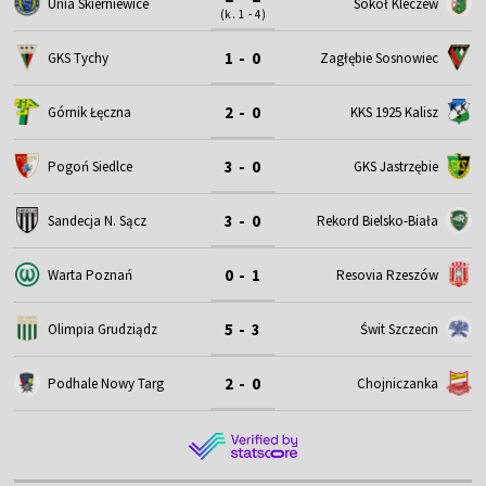
Unia Skierniewice
Sokół Kleczew
(k. 1 - 4)
1 - 0
GKS Tychy
Zagłębie Sosnowiec
2 - 0
Górnik Łęczna
KKS 1925 Kalisz
3 - 0
Pogoń Siedlce
GKS Jastrzębie
3 - 0
Sandecja N. Sącz
Rekord Bielsko-Biała
0 - 1
Warta Poznań
Resovia Rzeszów
5 - 3
Olimpia Grudziądz
Świt Szczecin
2 - 0
Podhale Nowy Targ
Chojniczanka