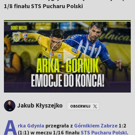
1/8 finału STS Pucharu Polski
Jakub Kłyszejko
OBSERWUJ
A
rka Gdynia
przegrała z
Górnikiem Zabrze
1:2
(1:1)
w meczu 1/16 finału
STS Pucharu Polski
.