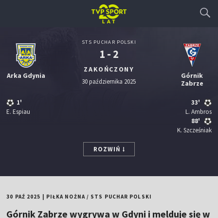
STS PUCHAR POLSKI
1 - 2
ZAKOŃCZONY
Arka Gdynia
Górnik
30 października 2025
Zabrze
1'
33'
E. Espiau
L. Ambros
88'
K. Szcześniak
ROZWIŃ
30 PAŹ 2025
|
PIŁKA NOŻNA
/
STS PUCHAR POLSKI
Górnik Zabrze wygrywa w Gdyni i melduje się w