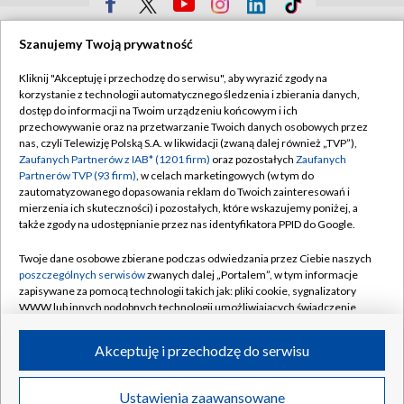
TVP
Szanujemy Twoją prywatność
Abonament TVP
Regulamin TVP
Kliknij "Akceptuję i przechodzę do serwisu", aby wyrazić zgody na
Polityka prywatności
Sklep TVP
korzystanie z technologii automatycznego śledzenia i zbierania danych,
dostęp do informacji na Twoim urządzeniu końcowym i ich
Biuro Reklamy
Moje zgody
przechowywanie oraz na przetwarzanie Twoich danych osobowych przez
nas, czyli Telewizję Polską S.A. w likwidacji (zwaną dalej również „TVP”),
Oferta Handlowa
Biuro reklamy
Zaufanych Partnerów z IAB* (1201 firm)
oraz pozostałych
Zaufanych
Partnerów TVP (93 firm)
, w celach marketingowych (w tym do
Telegazeta ogłoszenia
Kontakt
zautomatyzowanego dopasowania reklam do Twoich zainteresowań i
Emisja w TVP
mierzenia ich skuteczności) i pozostałych, które wskazujemy poniżej, a
także zgody na udostępnianie przez nas identyfikatora PPID do Google.
Kanały
Rada Programowa
Twoje dane osobowe zbierane podczas odwiedzania przez Ciebie naszych
Ogłoszenia przetargowe
poszczególnych serwisów
zwanych dalej „Portalem”, w tym informacje
©2026 Telewizja Polska Spółka Akcyjna w likwidacji
zapisywane za pomocą technologii takich jak: pliki cookie, sygnalizatory
Akademia Telewizyjna
WWW lub innych podobnych technologii umożliwiających świadczenie
Informacje o nadawcy
dopasowanych i bezpiecznych usług, personalizację treści oraz reklam,
udostępnianie funkcji mediów społecznościowych oraz analizowanie
Akceptuję i przechodzę do serwisu
Centrum informacji TVP
ruchu w Internecie.
System NOS
Twoje dane osobowe zbierane podczas odwiedzania przez Ciebie
Ustawienia zaawansowane
News
Transmisje
Wideo
Więcej