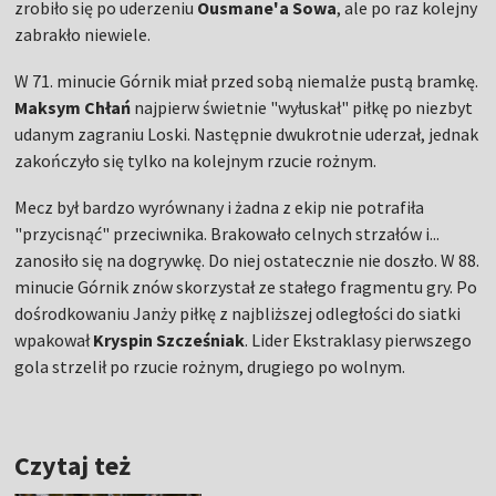
zrobiło się po uderzeniu
Ousmane'a Sowa
, ale po raz kolejny
zabrakło niewiele.
W 71. minucie Górnik miał przed sobą niemalże pustą bramkę.
Maksym Chłań
najpierw świetnie "wyłuskał" piłkę po niezbyt
udanym zagraniu Loski. Następnie dwukrotnie uderzał, jednak
zakończyło się tylko na kolejnym rzucie rożnym.
Mecz był bardzo wyrównany i żadna z ekip nie potrafiła
"przycisnąć" przeciwnika. Brakowało celnych strzałów i...
zanosiło się na dogrywkę. Do niej ostatecznie nie doszło. W 88.
minucie Górnik znów skorzystał ze stałego fragmentu gry. Po
dośrodkowaniu Janży piłkę z najbliższej odległości do siatki
wpakował
Kryspin Szcześniak
. Lider Ekstraklasy pierwszego
gola strzelił po rzucie rożnym, drugiego po wolnym.
Czytaj też