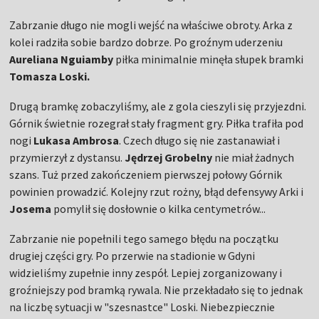
Zabrzanie długo nie mogli wejść na właściwe obroty. Arka z
kolei radziła sobie bardzo dobrze. Po groźnym uderzeniu
Aureliana Nguiamby
piłka minimalnie minęła słupek bramki
Tomasza Loski.
Drugą bramkę zobaczyliśmy, ale z gola cieszyli się przyjezdni.
Górnik świetnie rozegrał stały fragment gry. Piłka trafiła pod
nogi
Lukasa Ambrosa
. Czech długo się nie zastanawiał i
przymierzył z dystansu.
Jędrzej Grobelny
nie miał żadnych
szans. Tuż przed zakończeniem pierwszej połowy Górnik
powinien prowadzić. Kolejny rzut rożny, błąd defensywy Arki i
Josema
pomylił się dosłownie o kilka centymetrów...
Zabrzanie nie popełnili tego samego błędu na początku
drugiej części gry. Po przerwie na stadionie w Gdyni
widzieliśmy zupełnie inny zespół. Lepiej zorganizowany i
groźniejszy pod bramką rywala. Nie przekładało się to jednak
na liczbę sytuacji w "szesnastce" Loski. Niebezpiecznie