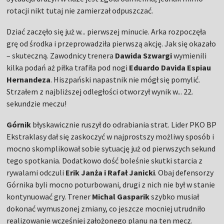
rotacji nikt tutaj nie zamierzał odpuszczać.
Dziać zaczęło się już w... pierwszej minucie. Arka rozpoczęła
grę od środka i przeprowadziła pierwszą akcję. Jak się okazało
– skuteczną. Zawodnicy trenera
Dawida Szwargi
wymienili
kilka podań aż piłka trafiła pod nogi
Eduardo Davida Espiau
Hernandeza
. Hiszpański napastnik nie mógł się pomylić.
Strzałem z najbliższej odległości otworzył wynik w... 22.
sekundzie meczu!
Górnik
błyskawicznie ruszył do odrabiania strat. Lider PKO BP
Ekstraklasy dał się zaskoczyć w najprostszy możliwy sposób i
mocno skomplikował sobie sytuację już od pierwszych sekund
tego spotkania. Dodatkowo dość boleśnie skutki starcia z
rywalami odczuli
Erik Janża i Rafał Janicki
. Obaj defensorzy
Górnika byli mocno poturbowani, drugi z nich nie był w stanie
kontynuować gry. Trener
Michal Gasparik
szybko musiał
dokonać wymuszonej zmiany, co jeszcze mocniej utrudniło
realizowanie wcześniej założonego planu na ten mecz.