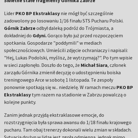
Świetne stałe fragmenty Górnika Zabrze
Lider
PKO BP Ekstraklasy
nie mógł być szczególnie
zadowolony po losowaniu 1/16 finału STS Pucharu Polski.
Górnik Zabrze
odbył daleką podróż do Trójmiasta, a
dokładniej do
Gdyni.
Gorąco było już przed rozpoczęciem
spotkania. Gospodarze "poddymili" w mediach
społecznościowych. Umieścili zdjęcie ochraniaczy i napisali:
"Hej, Lukas Podolski, myślisz, że wytrzymają?". Po tym wpisie
w sieci zapłonęło. Doszło do tego, że
Michał Siara
, członek
zarządu Górnika zmienił decyzję o udostępnieniu boiska
treningowego Arce w sobotę 1 listopada. Te zespoły
ponownie spotkają się w... niedzielę. W ramach meczu
PKO BP
Ekstraklasy
tym razem na stadionie w Zabrzu powalczą o
kolejne punkty.
Zanim jednak przyjdą ekstraklasowe emocje, do
rozstrzygnięcia była sprawa awansu do 1/18 finału krajowego
pucharu. Tam obaj trenerzy dokonali wielu zmian w składach.
Sytuacja drużyn w lidze jest zgoła odmienna, jednak mimo