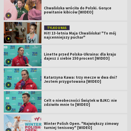
Chwalińska wróciła do Polski. Gorące
powitanie kibiców [WIDEO]
TYLKO U NAS
Hit! 13-letnia Maja Chwalińska! "To mój
najcenniejszy puchar"
Linette przed Polska-Ukraina: dla kraju
dajesz z siebie 150 procent [WIDEO]
Katarzyna Kawa: trzy mecze w dwa dni?
Jestem przygotowana [WIDEO]
Celt o nieobecności Świątek w BJKC: nie
zdziwiło mnie to [WIDEO]
Winter Polish Open. "Największy zimowy
turniej tenisowy" [WIDEO]