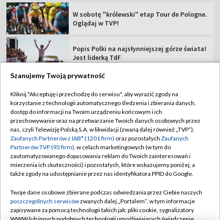
Rajdowe Samochodowe MP – 82. Rajd Polski
[RELACJA]
Szanujemy Twoją prywatność
TVP
Kliknij "Akceptuję i przechodzę do serwisu", aby wyrazić zgody na
korzystanie z technologii automatycznego śledzenia i zbierania danych,
Abonament TVP
Regulamin TVP
dostęp do informacji na Twoim urządzeniu końcowym i ich
Polityka prywatności
Sklep TVP
przechowywanie oraz na przetwarzanie Twoich danych osobowych przez
nas, czyli Telewizję Polską S.A. w likwidacji (zwaną dalej również „TVP”),
Biuro Reklamy
Moje zgody
Zaufanych Partnerów z IAB* (1201 firm)
oraz pozostałych
Zaufanych
Partnerów TVP (93 firm)
, w celach marketingowych (w tym do
Oferta Handlowa
Biuro reklamy
zautomatyzowanego dopasowania reklam do Twoich zainteresowań i
mierzenia ich skuteczności) i pozostałych, które wskazujemy poniżej, a
Telegazeta ogłoszenia
Kontakt
także zgody na udostępnianie przez nas identyfikatora PPID do Google.
Emisja w TVP
Twoje dane osobowe zbierane podczas odwiedzania przez Ciebie naszych
Kanały
Rada Programowa
poszczególnych serwisów
zwanych dalej „Portalem”, w tym informacje
zapisywane za pomocą technologii takich jak: pliki cookie, sygnalizatory
Ogłoszenia przetargowe
WWW lub innych podobnych technologii umożliwiających świadczenie