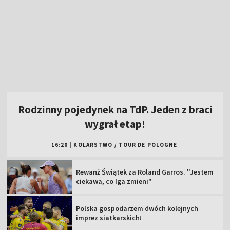
Rodzinny pojedynek na TdP. Jeden z braci
wygrał etap!
16:20
|
KOLARSTWO
/
TOUR DE POLOGNE
Rewanż Świątek za Roland Garros. "Jestem
ciekawa, co Iga zmieni"
Polska gospodarzem dwóch kolejnych
imprez siatkarskich!
W sobotę "królewski" etap Tour de Pologne.
Oglądaj w TVP!
Popis Polki na najsłynniejszej górze świata!
Jest liderką TdF
Tour de Pologne 2026: 5. etap [SKRÓT]