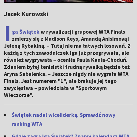
Jacek Kurowski
I
ga Świątek
w rywalizacji grupowej WTA Finals
zmierzy się z Madison Keys, Amandą Anisimovą i
Jeleną Rybakiną. – Tutaj nie ma łatwych losowań. Z
każdą z tych zawodniczek Iga już przegrywała, ale
również wygrywała – oceniła Paula Kania-Choduń.
Zdaniem byłej tenisistki trudną rywalką będzie też
Aryna Sabalenka. – Jeszcze nigdy nie wygrała WTA
Finals. Jest numerem "1", ale brakuje jej tego
zwycięstwa – powiedziała w "Sportowym
Wieczorze".
Świątek nadal wiceliderką. Sprawdź nowy
ranking WTA
Gdzie zagra Iga Świątek? Znamy kalendarz WTA