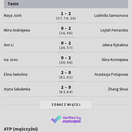
Tenis
1 - 2
Maya Joint
Ludmilla Samsonova
(5:7, 7:6, 2:6)
0 - 2
Mirra Andriejewa
Leylah Fernandez
(1:6, 4:6)
0 - 2
Ann Li
Jelena Rybakina
(2:6, 5:7)
0 - 2
Iva Jovic
Alina Korniejewa
(3:6, 4:6)
2 - 0
Elina Switolina
Anastazja Potapowa
(6:1, 6:1)
2 - 0
Aryna Sabalenka
Zhang Shuai
(6:3, 6:4)
ZOBACZ WIĘCEJ
ATP (mężczyźni)