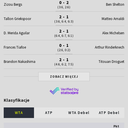
0 - 2
Zizou Bergs
Ben Shelton
(3:6, 2:6)
2 - 1
Tallon Griekspoor
Matteo Arnaldi
(3:6, 6:4, 6:3)
2 - 1
D. Merida Aguilar
Alex Michelsen
(6:4, 6:7, 6:1)
0 - 1
Frances Tiafoe
Arthur Rinderknech
(2:6, 0:2)
2 - 1
Brandon Nakashima
Titouan Droguet
(4:6, 6:2, 7:5)
ZOBACZ WIĘCEJ
Klasyfikacje
WTA
ATP
WTA Debel
ATP Debel
Pkt