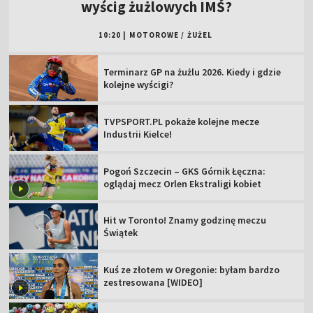
wyścig żużlowych IMŚ?
10:20
|
MOTOROWE
/
ŻUŻEL
Terminarz GP na żużlu 2026. Kiedy i gdzie
kolejne wyścigi?
TVPSPORT.PL pokaże kolejne mecze
Industrii Kielce!
Pogoń Szczecin – GKS Górnik Łęczna:
oglądaj mecz Orlen Ekstraligi kobiet
Hit w Toronto! Znamy godzinę meczu
Świątek
Kuś ze złotem w Oregonie: byłam bardzo
zestresowana [WIDEO]