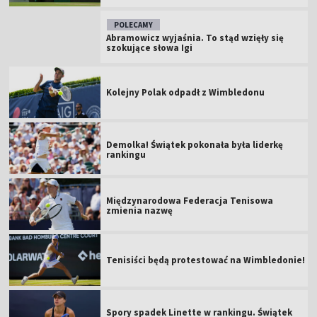
POLECAMY
Abramowicz wyjaśnia. To stąd wzięły się
szokujące słowa Igi
Kolejny Polak odpadł z Wimbledonu
Demolka! Świątek pokonała była liderkę
rankingu
Międzynarodowa Federacja Tenisowa
zmienia nazwę
Tenisiści będą protestować na Wimbledonie!
Spory spadek Linette w rankingu. Świątek