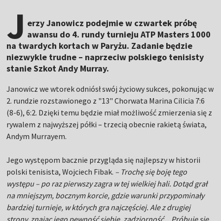
J
erzy Janowicz podejmie w czwartek próbę
awansu do 4. rundy turnieju ATP Masters 1000
na twardych kortach w Paryżu. Zadanie będzie
niezwykle trudne – naprzeciw polskiego tenisisty
stanie Szkot Andy Murray.
Janowicz we wtorek odniósł swój życiowy sukces, pokonując w
2. rundzie rozstawionego z "13" Chorwata Marina Cilicia 7:6
(8-6), 6:2. Dzięki temu będzie miał możliwość zmierzenia się z
rywalem z najwyższej półki – trzecią obecnie rakietą świata,
Andym Murrayem.
Jego występom bacznie przygląda się najlepszy w historii
polski tenisista, Wojciech Fibak.
– Trochę się boję tego
występu – po raz pierwszy zagra w tej wielkiej hali. Dotąd grał
na mniejszym, bocznym korcie, gdzie warunki przypominały
bardziej turnieje, w których gra najczęściej. Ale z drugiej
strony, znając jego pewność siebie, zadziorność... Próbuję się