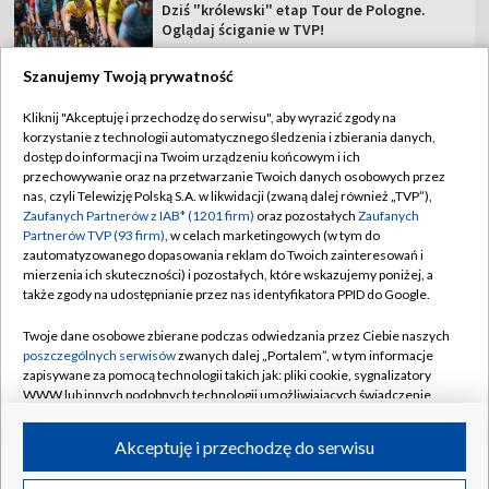
Dziś "królewski" etap Tour de Pologne.
Oglądaj ściganie w TVP!
Szanujemy Twoją prywatność
Kliknij "Akceptuję i przechodzę do serwisu", aby wyrazić zgody na
korzystanie z technologii automatycznego śledzenia i zbierania danych,
TVP
dostęp do informacji na Twoim urządzeniu końcowym i ich
przechowywanie oraz na przetwarzanie Twoich danych osobowych przez
Abonament TVP
Regulamin TVP
nas, czyli Telewizję Polską S.A. w likwidacji (zwaną dalej również „TVP”),
Polityka prywatności
Sklep TVP
Zaufanych Partnerów z IAB* (1201 firm)
oraz pozostałych
Zaufanych
Partnerów TVP (93 firm)
, w celach marketingowych (w tym do
Biuro Reklamy
Moje zgody
zautomatyzowanego dopasowania reklam do Twoich zainteresowań i
mierzenia ich skuteczności) i pozostałych, które wskazujemy poniżej, a
Oferta Handlowa
Biuro reklamy
także zgody na udostępnianie przez nas identyfikatora PPID do Google.
Telegazeta ogłoszenia
Kontakt
Twoje dane osobowe zbierane podczas odwiedzania przez Ciebie naszych
Emisja w TVP
poszczególnych serwisów
zwanych dalej „Portalem”, w tym informacje
zapisywane za pomocą technologii takich jak: pliki cookie, sygnalizatory
Kanały
Rada Programowa
WWW lub innych podobnych technologii umożliwiających świadczenie
dopasowanych i bezpiecznych usług, personalizację treści oraz reklam,
Ogłoszenia przetargowe
udostępnianie funkcji mediów społecznościowych oraz analizowanie
©2026 Telewizja Polska Spółka Akcyjna w likwidacji
Akceptuję i przechodzę do serwisu
ruchu w Internecie.
Akademia Telewizyjna