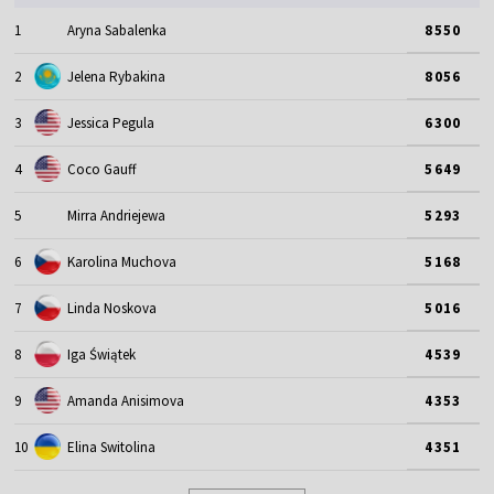
1
Aryna Sabalenka
8550
2
Jelena Rybakina
8056
3
Jessica Pegula
6300
4
Coco Gauff
5649
5
Mirra Andriejewa
5293
6
Karolina Muchova
5168
7
Linda Noskova
5016
8
Iga Świątek
4539
9
Amanda Anisimova
4353
10
Elina Switolina
4351