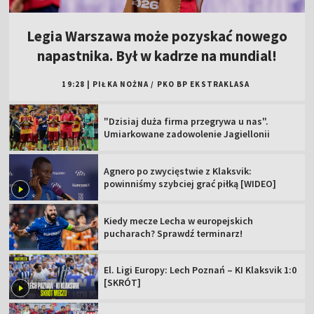
Legia Warszawa może pozyskać nowego
napastnika. Był w kadrze na mundial!
19:28
|
PIŁKA NOŻNA
/
PKO BP EKSTRAKLASA
"Dzisiaj duża firma przegrywa u nas".
Umiarkowane zadowolenie Jagiellonii
Agnero po zwycięstwie z Klaksvik:
powinniśmy szybciej grać piłką [WIDEO]
Kiedy mecze Lecha w europejskich
pucharach? Sprawdź terminarz!
El. Ligi Europy: Lech Poznań – KI Klaksvik 1:0
[SKRÓT]