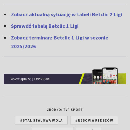
Zobacz aktualną sytuację w tabeli Betclic 2 Ligi
Sprawdź tabelę Betclic 1 Ligi
Zobacz terminarz Betclic 1 Ligi w sezonie
2025/2026
Pobierz aplikację
TVP SPORT
ŹRÓDŁO: TVP SPORT
#STAL STALOWA WOLA
#RESOVIA RZESZÓW