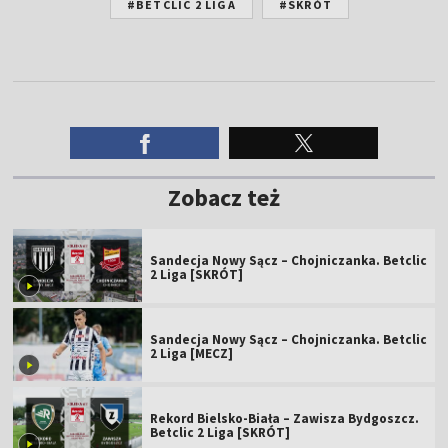
#BETCLIC 2 LIGA
#SKRÓT
Zobacz też
Sandecja Nowy Sącz – Chojniczanka. Betclic
2 Liga [SKRÓT]
Sandecja Nowy Sącz – Chojniczanka. Betclic
2 Liga [MECZ]
Rekord Bielsko-Biała – Zawisza Bydgoszcz.
Betclic 2 Liga [SKRÓT]