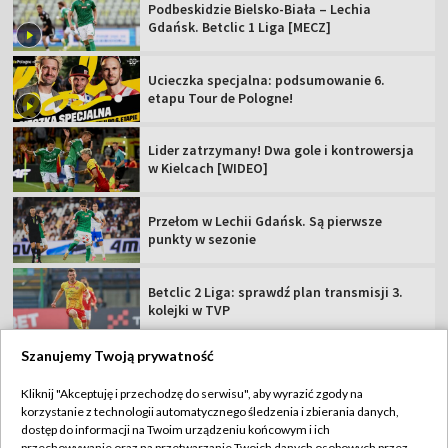
Podbeskidzie Bielsko-Biała – Lechia
Gdańsk. Betclic 1 Liga [MECZ]
Ucieczka specjalna: podsumowanie 6.
etapu Tour de Pologne!
Lider zatrzymany! Dwa gole i kontrowersja
w Kielcach [WIDEO]
Przełom w Lechii Gdańsk. Są pierwsze
punkty w sezonie
Betclic 2 Liga: sprawdź plan transmisji 3.
kolejki w TVP
Szanujemy Twoją prywatność
Kliknij "Akceptuję i przechodzę do serwisu", aby wyrazić zgody na
korzystanie z technologii automatycznego śledzenia i zbierania danych,
TVP
dostęp do informacji na Twoim urządzeniu końcowym i ich
przechowywanie oraz na przetwarzanie Twoich danych osobowych przez