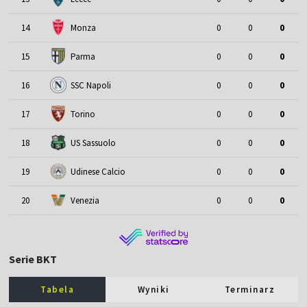
14
Monza
0
0
0
15
Parma
0
0
0
16
SSC Napoli
0
0
0
17
Torino
0
0
0
18
US Sassuolo
0
0
0
19
Udinese Calcio
0
0
0
20
Venezia
0
0
0
Serie BKT
Tabela
Wyniki
Terminarz