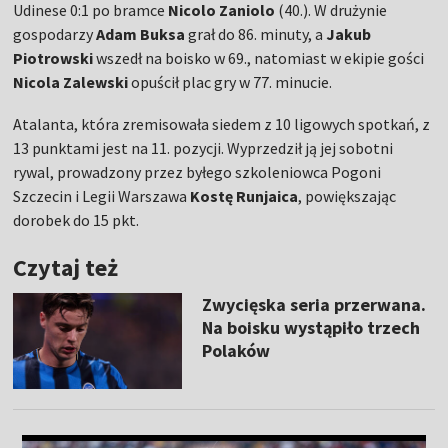
Udinese 0:1 po bramce
Nicolo Zaniolo
(40.). W drużynie
gospodarzy
Adam Buksa
grał do 86. minuty, a
Jakub
Piotrowski
wszedł na boisko w 69., natomiast w ekipie gości
Nicola Zalewski
opuścił plac gry w 77. minucie.
Atalanta, która zremisowała siedem z 10 ligowych spotkań, z
13 punktami jest na 11. pozycji. Wyprzedził ją jej sobotni
rywal, prowadzony przez byłego szkoleniowca Pogoni
Szczecin i Legii Warszawa
Kostę Runjaica
, powiększając
dorobek do 15 pkt.
Czytaj też
Zwycięska seria przerwana.
Na boisku wystąpiło trzech
Polaków