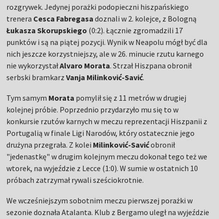
rozgrywek. Jedynej porażki podopieczni hiszpańskiego
trenera
Cesca Fabregasa
doznali w 2. kolejce, z Bologną
Łukasza Skorupskiego
(0:2). Łącznie zgromadzili 17
punktów i są na piątej pozycji. Wynik w Neapolu mógł być dla
nich jeszcze korzystniejszy, ale w 26. minucie rzutu karnego
nie wykorzystał
Alvaro Morata
. Strzał Hiszpana obronił
serbski bramkarz
Vanja Milinković-Savić
.
Tym samym
Morata
pomylił się z 11 metrów w drugiej
kolejnej próbie. Poprzednio przydarzyło mu się to w
konkursie rzutów karnych w meczu reprezentacji Hiszpanii z
Portugalią w finale Ligi Narodów, który ostatecznie jego
drużyna przegrała. Z kolei
Milinković-Savić
obronił
"jedenastkę" w drugim kolejnym meczu dokonał tego też we
wtorek, na wyjeździe z Lecce (1:0). W sumie w ostatnich 10
próbach zatrzymał rywali sześciokrotnie.
We wcześniejszym sobotnim meczu pierwszej porażki w
sezonie doznała Atalanta. Klub z Bergamo uległ na wyjeździe