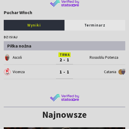
Puchar Włoch
Wyniki
Terminarz
DZISIAJ
Piłka nożna
TRWA
Ascoli
Rossoblu Potenza
2 - 1
1 - 1
Vicenza
Catania
Najnowsze