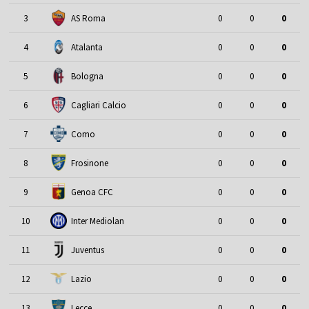
3
AS Roma
0
0
0
4
Atalanta
0
0
0
5
Bologna
0
0
0
6
Cagliari Calcio
0
0
0
7
Como
0
0
0
8
Frosinone
0
0
0
9
Genoa CFC
0
0
0
10
Inter Mediolan
0
0
0
11
Juventus
0
0
0
12
Lazio
0
0
0
13
Lecce
0
0
0