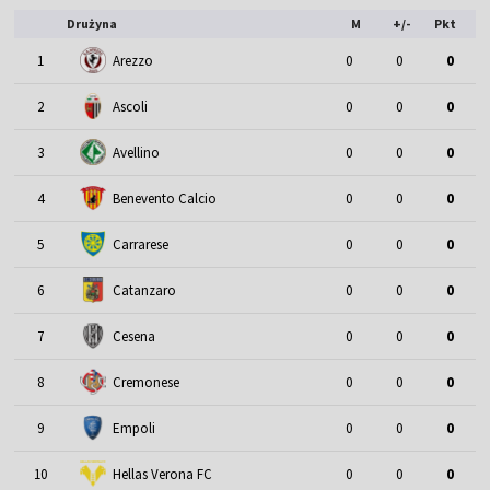
Drużyna
M
+/-
Pkt
1
Arezzo
0
0
0
2
Ascoli
0
0
0
3
Avellino
0
0
0
4
Benevento Calcio
0
0
0
5
Carrarese
0
0
0
6
Catanzaro
0
0
0
7
Cesena
0
0
0
8
Cremonese
0
0
0
9
Empoli
0
0
0
10
Hellas Verona FC
0
0
0