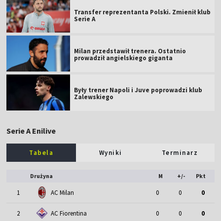
Transfer reprezentanta Polski. Zmienił klub
Serie A
Milan przedstawił trenera. Ostatnio
prowadził angielskiego giganta
Były trener Napoli i Juve poprowadzi klub
Zalewskiego
Serie A Enilive
Tabela
Wyniki
Terminarz
Drużyna
M
+/-
Pkt
1
AC Milan
0
0
0
2
AC Fiorentina
0
0
0