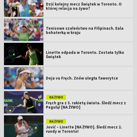
Dziś kolejny mecz Świątek w Toronto. O
której relacja na żywo?
Tenisowe szaleństwo na Filipinach. Eala
bohaterką w kraju
Linette odpada w Toronto. Została tylko
Świątek
Deja vu Fręch. Znów uległa faworytce
NA ŻYWO
Fręch gra z 3. rakietą świata. Śledź mecz z
Pegulą! [NA ŻYWO]
NA ŻYWO
Jović – Linette [NA ŻYWO]. Śledź mecz 2.
rundy w Toronto!