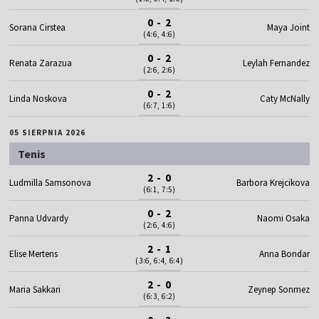
0 - 2
Sorana Cirstea
Maya Joint
(4:6, 4:6)
0 - 2
Renata Zarazua
Leylah Fernandez
(2:6, 2:6)
0 - 2
Linda Noskova
Caty McNally
(6:7, 1:6)
05 SIERPNIA 2026
Tenis
2 - 0
Ludmilla Samsonova
Barbora Krejcikova
(6:1, 7:5)
0 - 2
Panna Udvardy
Naomi Osaka
(2:6, 4:6)
2 - 1
Elise Mertens
Anna Bondar
(3:6, 6:4, 6:4)
2 - 0
Maria Sakkari
Zeynep Sonmez
(6:3, 6:2)