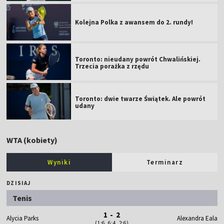
Kolejna Polka z awansem do 2. rundy!
Toronto: nieudany powrót Chwalińskiej.
Trzecia porażka z rzędu
Toronto: dwie twarze Świątek. Ale powrót
udany
WTA (kobiety)
Wyniki
Terminarz
DZISIAJ
Tenis
1 - 2
Alycia Parks
Alexandra Eala
(1:6, 6:4, 2:6)