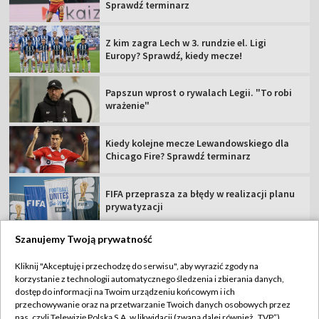
Sprawdź terminarz
Z kim zagra Lech w 3. rundzie el. Ligi
Europy? Sprawdź, kiedy mecze!
Papszun wprost o rywalach Legii. "To robi
wrażenie"
Kiedy kolejne mecze Lewandowskiego dla
Chicago Fire? Sprawdź terminarz
FIFA przeprasza za błędy w realizacji planu
prywatyzacji
Szanujemy Twoją prywatność
Kliknij "Akceptuję i przechodzę do serwisu", aby wyrazić zgody na
korzystanie z technologii automatycznego śledzenia i zbierania danych,
TVP
dostęp do informacji na Twoim urządzeniu końcowym i ich
Abonament TVP
Regulamin TVP
przechowywanie oraz na przetwarzanie Twoich danych osobowych przez
nas, czyli Telewizję Polską S.A. w likwidacji (zwaną dalej również „TVP”),