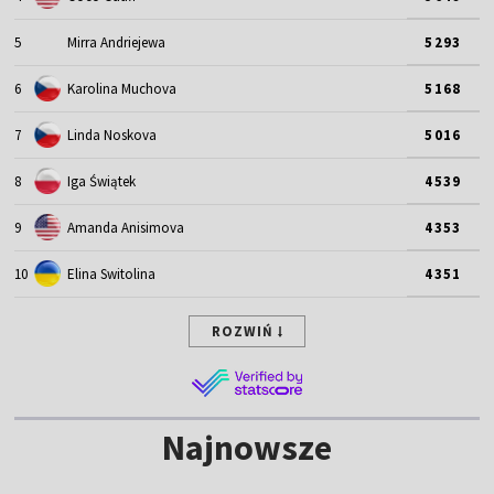
5
Mirra Andriejewa
5293
6
Karolina Muchova
5168
7
Linda Noskova
5016
8
Iga Świątek
4539
9
Amanda Anisimova
4353
10
Elina Switolina
4351
ROZWIŃ
Najnowsze