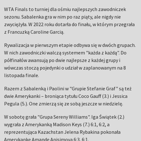
WTA Finals to turniej dla ośmiu najlepszych zawodniczek
sezonu. Sabalenka gra w nim po raz piąty, ale nigdy nie
zwyciężyła. W 2022 roku dotarła do finału, w którym przegrała
z Francuzką Caroline Garcią.
Rywalizacja w pierwszym etapie odbywa się w dwóch grupach.
W nich zawodniczki walczą systemem "każda z każdą". Do
półfinałów awansują po dwie najlepsze z każdej grupy i
wówczas stoczą pojedynki o udział w zaplanowanym na 8
listopada finale.
Razem z Sabalenką i Paolini w "Grupie Stefanie Graf" są też
dwie Amerykanki – broniąca tytułu Coco Gauff (3.) i Jessica
Pegula (5.). One zmierzą się ze sobą jeszcze w niedzielę.
W sobotę grała "Grupa Sereny Williams". Iga Świątek (2.)
wygrała z Amerykanką Madison Keys (7.) 6:1, 6:2, a
reprezentująca Kazachstan Jelena Rybakina pokonała
Amerykankę Amandę Anisimovą 6:3, 6:1.