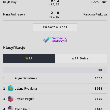
0 - 2
Kayla Day
Coco Gauff
(2:6, 5:7)
2 - 0
Mirra Andriejewa
Karolina Pliskova
(6:0, 6:2)
ZOBACZ WIĘCEJ
Klasyfikacje
WTA
WTA Debel
Pkt
1
Aryna Sabalenka
8550
2
Jelena Rybakina
8056
3
Jessica Pegula
6300
4
Coco Gauff
5649