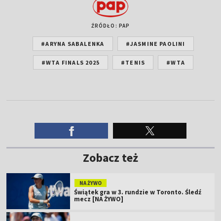
ŹRÓDŁO: PAP
#ARYNA SABALENKA
#JASMINE PAOLINI
#WTA FINALS 2025
#TENIS
#WTA
Zobacz też
NA ŻYWO
Świątek gra w 3. rundzie w Toronto. Śledź
mecz [NA ŻYWO]