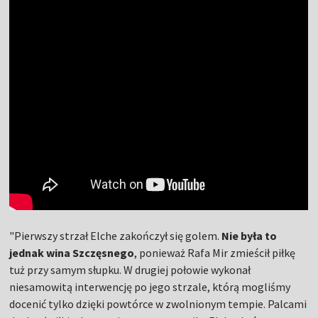
"Pierwszy strzał Elche zakończył się golem.
Nie była to
jednak wina Szczęsnego
, ponieważ Rafa Mir zmieścił piłkę
tuż przy samym słupku. W drugiej połowie wykonał
niesamowitą interwencję po jego strzale, którą mogliśmy
docenić tylko dzięki powtórce w zwolnionym tempie. Palcami