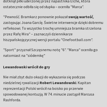
dotknął piłki uderzonej przez napastnika Elche, która
ostatecznie odbiła się od słupka – oceniła "Marca".
"Pewność. Bramkarz ponownie pokazał
swoją
wartość
,
zastępując Joana Garcíę. Świetne interwencje dzięki dobremu
refleksowi. To wszystko trochę umniejsza bramka strzelona
przez Rafę Mira" – zaznaczyli dziennikarze
hiszpańskojęzycznej wersji portalu "Onefootball.com".
"Sport" przyznał Szczęsnemu notę "6". "Marca" oceniła go
natomiast na "siódemkę"
Lewandowski wrócił do gry
Nie miał zbyt dużo okazji do wykazania się podczas
niedzielnej rywalizacji
Robert
Lewandowski
. Kapitan
reprezentacji Polski wrócił na boisko po przerwie
spowodowanej kontuzją. W 74. minucie zastąpił Marcusa
Rashforda.