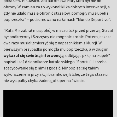
pokazał w El Clásico. Gol autorstwa Rafy Mira był nie do
obrony. W zamian za to wykonał kilka dobrych interwencji, a
gdy nie udało mu się obronić strzałów, pomogły mu słupek i
poprzeczka" – podsumowano na łamach "Mundo Deportivo".
"Rafa Mir zabrał mu spokój w meczu tuż przed przerwą. Strzał
był podkręcony i Szczęsny nie mógł nic zrobić. Potem jeszcze
dwa razy musiał zmierzyć się z napastnikiem z Murcji. W
pierwszym przypadku pomogła mu poprzeczka, a w drugim
wykazał się świetną interwencją
, odbijając piłkę na słupek" –
napisali zaś dziennikarze katalońskiego "Sportu". I trzeba
zdecydowanie się z nimi zgodzić. Mir popisał się takim
wykończeniem przy akcji bramkowej Elche, że tego strzału
nie wyłapałby chyba żaden golkiper na świecie.