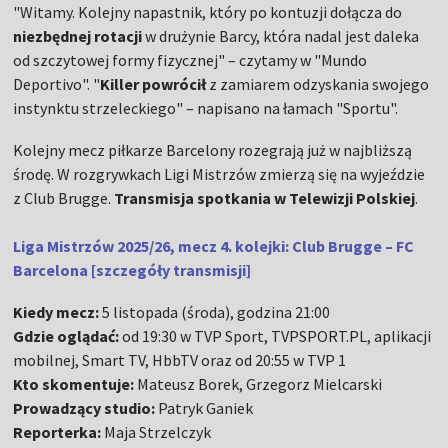
"Witamy. Kolejny napastnik, który po kontuzji dołącza do
niezbędnej
rotacji
w drużynie Barcy, która nadal jest daleka
od szczytowej formy fizycznej" – czytamy w "Mundo
Deportivo". "
Killer powrócił
z zamiarem odzyskania swojego
instynktu strzeleckiego" – napisano na łamach "Sportu".
Kolejny mecz piłkarze Barcelony rozegrają już w najbliższą
środę. W rozgrywkach Ligi Mistrzów zmierzą się na wyjeździe
z Club Brugge.
Transmisja spotkania w Telewizji Polskiej
.
Liga Mistrzów 2025/26, mecz 4. kolejki: Club Brugge – FC
Barcelona [szczegóły transmisji]
Kiedy mecz:
5 listopada (środa), godzina 21:00
Gdzie oglądać:
od 19:30 w TVP Sport, TVPSPORT.PL, aplikacji
mobilnej, Smart TV, HbbTV oraz od 20:55 w TVP 1
Kto skomentuje:
Mateusz Borek, Grzegorz Mielcarski
Prowadzący studio:
Patryk Ganiek
Reporterka:
Maja Strzelczyk