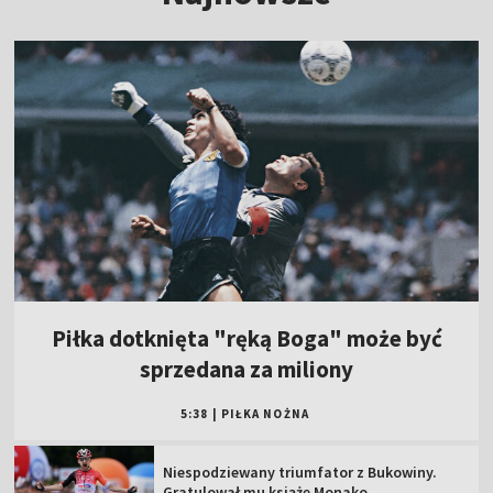
Piłka dotknięta "ręką Boga" może być
sprzedana za miliony
5:38
|
PIŁKA NOŻNA
Niespodziewany triumfator z Bukowiny.
Gratulował mu książę Monako