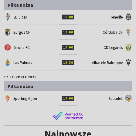
Piłka nożna
SD Eibar
Tenerife
15:00
Burgos CF
Córdoba CF
17:00
Girona FC
CD Leganés
17:00
Las Palmas
Albacete Balompié
19:30
17 SIERPNIA 2026
Piłka nożna
Sporting Gijón
Sabadell
17:00
Najnowsze