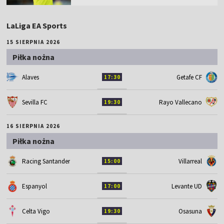
LaLiga EA Sports
15 SIERPNIA 2026
Piłka nożna
Alaves
Getafe CF
17:30
Sevilla FC
Rayo Vallecano
19:30
16 SIERPNIA 2026
Piłka nożna
Racing Santander
Villarreal
15:00
Espanyol
Levante UD
17:00
Celta Vigo
Osasuna
19:30