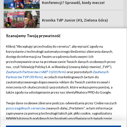
Konferencji? Sprawdź, kiedy mecze!
Kronika TdP Junior (#3, Zielona Góra)
Szanujemy Twoją prywatność
Kliknij "Akceptuję i przechodzę do serwisu", aby wyrazić zgody na
korzystanie z technologii automatycznego śledzenia i zbierania danych,
TVP
dostęp do informacji na Twoim urządzeniu końcowym i ich
Abonament TVP
Regulamin TVP
przechowywanie oraz na przetwarzanie Twoich danych osobowych przez
nas, czyli Telewizję Polską S.A. w likwidacji (zwaną dalej również „TVP”),
Polityka prywatności
Sklep TVP
Zaufanych Partnerów z IAB* (1201 firm)
oraz pozostałych
Zaufanych
Partnerów TVP (93 firm)
, w celach marketingowych (w tym do
Biuro Reklamy
Moje zgody
zautomatyzowanego dopasowania reklam do Twoich zainteresowań i
mierzenia ich skuteczności) i pozostałych, które wskazujemy poniżej, a
Oferta Handlowa
Biuro reklamy
także zgody na udostępnianie przez nas identyfikatora PPID do Google.
Telegazeta ogłoszenia
Kontakt
Twoje dane osobowe zbierane podczas odwiedzania przez Ciebie naszych
Emisja w TVP
poszczególnych serwisów
zwanych dalej „Portalem”, w tym informacje
zapisywane za pomocą technologii takich jak: pliki cookie, sygnalizatory
Kanały
Rada Programowa
WWW lub innych podobnych technologii umożliwiających świadczenie
dopasowanych i bezpiecznych usług, personalizację treści oraz reklam,
Ogłoszenia przetargowe