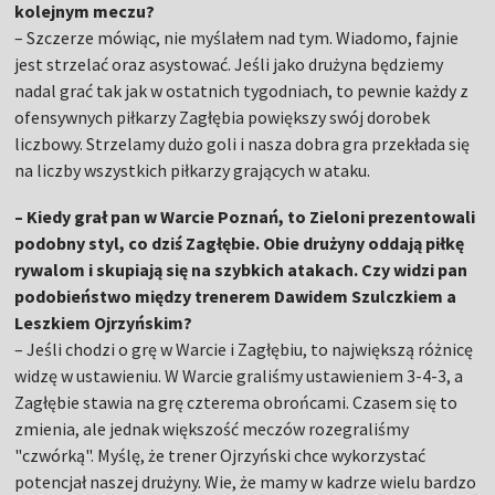
kolejnym meczu?
– Szczerze mówiąc, nie myślałem nad tym. Wiadomo, fajnie
jest strzelać oraz asystować. Jeśli jako drużyna będziemy
nadal grać tak jak w ostatnich tygodniach, to pewnie każdy z
ofensywnych piłkarzy Zagłębia powiększy swój dorobek
liczbowy. Strzelamy dużo goli i nasza dobra gra przekłada się
na liczby wszystkich piłkarzy grających w ataku.
– Kiedy grał pan w Warcie Poznań, to Zieloni prezentowali
podobny styl, co dziś Zagłębie. Obie drużyny oddają piłkę
rywalom i skupiają się na szybkich atakach. Czy widzi pan
podobieństwo między trenerem Dawidem Szulczkiem a
Leszkiem Ojrzyńskim?
– Jeśli chodzi o grę w Warcie i Zagłębiu, to największą różnicę
widzę w ustawieniu. W Warcie graliśmy ustawieniem 3-4-3, a
Zagłębie stawia na grę czterema obrońcami. Czasem się to
zmienia, ale jednak większość meczów rozegraliśmy
"czwórką". Myślę, że trener Ojrzyński chce wykorzystać
potencjał naszej drużyny. Wie, że mamy w kadrze wielu bardzo