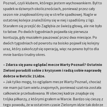
Poznań, czyli klubem, którego jestem wychowankiem. Był to
spadek w dziwnych okolicznościach, ponieważ przez cały
sezon nie znajdowaliśmy się w strefie spadkowej. Nagle w
ostatniej kolejce znaleźliśmy się w niej i spadliśmy z ligi.
Starałem się przejść do Zagłębia ze świeżą głową, ale nie było
to łatwe. Po dwóch tygodniach pojawiła się pierwsza
kontuzja, gdy musiałem pauzować przez dwa miesiące. Po
dwóch tygodniach od powrotu na boisko pojawił się kolejny
uraz, który zakończył się operacją, więc na pewno był to dla
mnie bardzo trudny okres.
– Zdarza się panu oglądać mecze Warty Poznań? Ostatnio
Zieloni poradzili sobie z kryzysem i radzą sobie naprawdę
dobrze w Betclic 2 Lidze.
–
Jak tylko mogę, to oglądam mecze Warty Poznań, chociaż
nie mam już tam wielu znajomych, ponieważ szatnia została
całkowicie przebudowana. W obecnej kadrze znajduje się
trójka piłkarzy, z którymi grałem w Warcie. Bardzo się cieszę z
tego powodu, że w ostatnim czasie Zielonym idzie tak dobrze