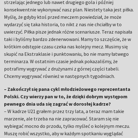
strzelając jednego lub nawet drugiego gola i później
konsekwentnie wykonywać nasz plan. Niestety taka jest piłka.
Myślę, że gdyby ktoś przed meczem powiedział, że może
wydarzyć się taka historia, to nikt z nas nie chciałby w to
uwierzyć. Piłka pisze jednak różne scenariusze. Teraz napisała
taki i byliśmy bardzo zdenerwowani. Mamy to szczęście, że w
krótkim odstępie czasu czeka nas kolejny mecz. Musimy się
skupić na Ekstraklasie i punktowaniu, bo nie mamy łatwego
terminarza. W ostatnim czasie jednak pokazaliśmy, że
potrafimy wygrywać z drużynami z górnej części tabeli.
Chcemy wygrywać również w następnych tygodniach.
– Zakończył się pana cykl młodzieżowego reprezentanta
Polski. Czy wierzy pan w to, że dzięki dobrym występom
pewnego dnia uda się zagrać w dorosłej kadrze?
– W kadrze U21 grałem przez trzy lata, a teraz mam takie
marzenie, ale trzeba na nie zapracować. Staram się nie
wybiegać mocno do przodu, tylko myśleć o kolejnym meczu.
Muszę robić wszystko, aby w każdym spotkaniu wyglądać