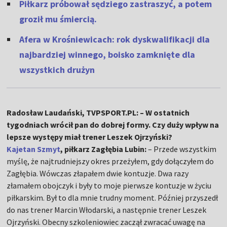
Piłkarz próbował sędziego zastraszyć, a potem
groził mu śmiercią.
Afera w Krośniewicach: rok dyskwalifikacji dla
najbardziej winnego, boisko zamknięte dla
wszystkich drużyn
Radosław Laudański, TVPSPORT.PL: – W ostatnich
tygodniach wrócił pan do dobrej formy. Czy duży wpływ na
lepsze występy miał trener Leszek Ojrzyński?
Kajetan Szmyt
, piłkarz Zagłębia Lubin:
– Przede wszystkim
myślę, że najtrudniejszy okres przeżyłem, gdy dołączyłem do
Zagłębia. Wówczas złapałem dwie kontuzje. Dwa razy
złamałem obojczyk i były to moje pierwsze kontuzje w życiu
piłkarskim. Był to dla mnie trudny moment. Później przyszedł
do nas trener Marcin Włodarski, a następnie trener Leszek
Ojrzyński. Obecny szkoleniowiec zaczął zwracać uwagę na