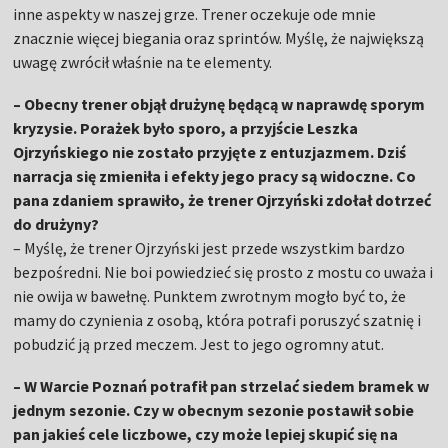
inne aspekty w naszej grze. Trener oczekuje ode mnie
znacznie więcej biegania oraz sprintów. Myślę, że największą
uwagę zwrócił właśnie na te elementy.
– Obecny trener objął drużynę będącą w naprawdę sporym
kryzysie. Porażek było sporo, a przyjście Leszka
Ojrzyńskiego nie zostało przyjęte z entuzjazmem. Dziś
narracja się zmieniła i efekty jego pracy są widoczne. Co
pana zdaniem sprawiło, że trener Ojrzyński zdołał dotrzeć
do drużyny?
– Myślę, że trener Ojrzyński jest przede wszystkim bardzo
bezpośredni. Nie boi powiedzieć się prosto z mostu co uważa i
nie owija w bawełnę. Punktem zwrotnym mogło być to, że
mamy do czynienia z osobą, która potrafi poruszyć szatnię i
pobudzić ją przed meczem. Jest to jego ogromny atut.
– W Warcie Poznań potrafił pan strzelać siedem bramek w
jednym sezonie. Czy w obecnym sezonie postawił sobie
pan jakieś cele liczbowe, czy może lepiej skupić się na