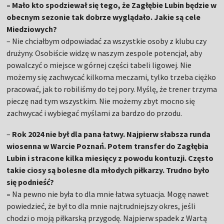
– Mało kto spodziewał się tego, że Zagłębie Lubin będzie w
obecnym sezonie tak dobrze wyglądało. Jakie są cele
Miedziowych?
– Nie chciałbym odpowiadać za wszystkie osoby z klubu czy
drużyny. Osobiście widzę w naszym zespole potencjał, aby
powalczyć o miejsce w górnej części tabeli ligowej. Nie
możemy się zachwycać kilkoma meczami, tylko trzeba ciężko
pracować, jak to robiliśmy do tej pory. Myślę, że trener trzyma
pieczę nad tym wszystkim. Nie możemy zbyt mocno się
zachwycać i wybiegać myślami za bardzo do przodu.
–
Rok 2024 nie był dla pana łatwy. Najpierw słabsza runda
wiosenna w Warcie Poznań. Potem transfer do Zagłębia
Lubin i stracone kilka miesięcy z powodu kontuzji. Często
takie ciosy są bolesne dla młodych piłkarzy. Trudno było
się podnieść?
–
Na pewno nie była to dla mnie łatwa sytuacja. Mogę nawet
powiedzieć, że był to dla mnie najtrudniejszy okres, jeśli
chodzi o moją piłkarską przygodę. Najpierw spadek z Wartą