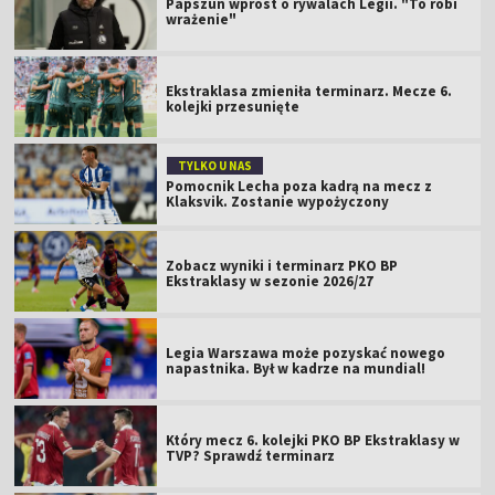
Papszun wprost o rywalach Legii. "To robi
wrażenie"
Ekstraklasa zmieniła terminarz. Mecze 6.
kolejki przesunięte
TYLKO U NAS
Pomocnik Lecha poza kadrą na mecz z
Klaksvik. Zostanie wypożyczony
Zobacz wyniki i terminarz PKO BP
Ekstraklasy w sezonie 2026/27
Legia Warszawa może pozyskać nowego
napastnika. Był w kadrze na mundial!
Który mecz 6. kolejki PKO BP Ekstraklasy w
TVP? Sprawdź terminarz