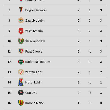
7
Pogoń Szczecin
2
1
3
8
Zagłębie Lubin
2
0
3
9
Wisła Kraków
2
0
3
Śląsk Wrocław
10
2
0
3
11
Piast Gliwice
2
-1
3
12
Radomiak Radom
2
-1
3
13
Widzew Łódź
2
0
2
Motor Lublin
14
2
-1
1
15
Cracovia
2
-2
1
16
Korona Kielce
1
-1
0