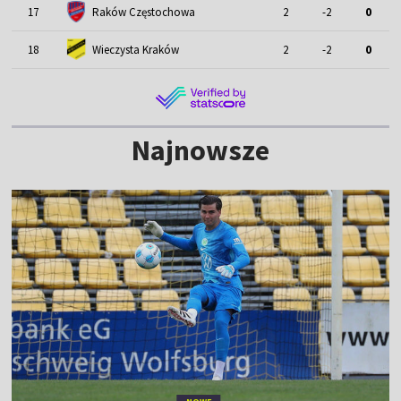
17
Raków Częstochowa
2
-2
0
18
Wieczysta Kraków
2
-2
0
Najnowsze