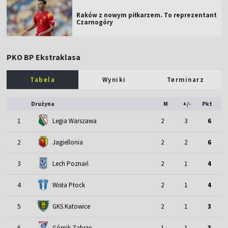
Raków z nowym piłkarzem. To reprezentant
Czarnogóry
PKO BP Ekstraklasa
Tabela
Wyniki
Terminarz
Drużyna
M
+/-
Pkt
1
Legia Warszawa
2
3
6
2
Jagiellonia
2
2
6
3
Lech Poznań
2
1
4
4
Wisła Płock
2
1
4
5
GKS Katowice
2
1
3
6
Górnik Zabrze
1
1
3