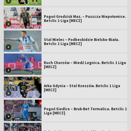
Pogoń Grodzisk Maz. – Puszcza Niepołomice.
Betclic 1 Liga [MECZ]
Stal Mielec – Podbeskidzie Bielsko-Biała.
Betclic 1 Liga [MECZ]
Ruch Chorzów – Miedź Legnica. Betclic 1 Liga
[MECZ]
Arka Gdynia – Stal Rzeszów. Betclic 1 Liga
[MECZ]
Pogoń Siedlce – Bruk-Bet Termalica. Betclic 1
Liga [MECZ]