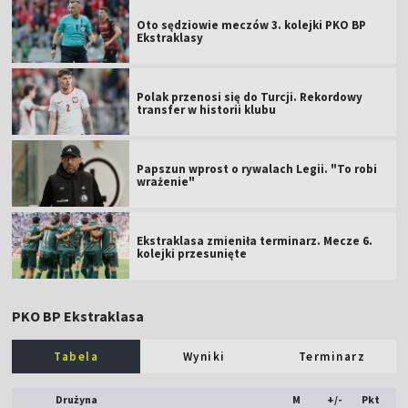
Oto sędziowie meczów 3. kolejki PKO BP
Ekstraklasy
Polak przenosi się do Turcji. Rekordowy
transfer w historii klubu
Papszun wprost o rywalach Legii. "To robi
wrażenie"
Ekstraklasa zmieniła terminarz. Mecze 6.
kolejki przesunięte
PKO BP Ekstraklasa
Tabela
Wyniki
Terminarz
Drużyna
M
+/-
Pkt