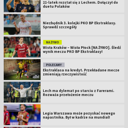
21-latek rozstał się z Lechem. Dołączył do
duetu Polaków
Niezbędnik 3. kolejki PKO BP Ekstraklasy.
Sprawdź szczegóły
NA ŻYWO
Wisła Kraków – Wisła Płock [NA ŻYWO]. Śledź
wynik meczu PKO BP Ekstraklasy!
POLECAMY
Ekstraklasa na kredyt. Przekładane mecze
zmieniają rzeczywistość
Lech ma dylemat po starciu z Farerami.
Rozważa przełożenie meczu
Legia Warszawa może pozyskać nowego
napastnika. Był w kadrze na mundial!