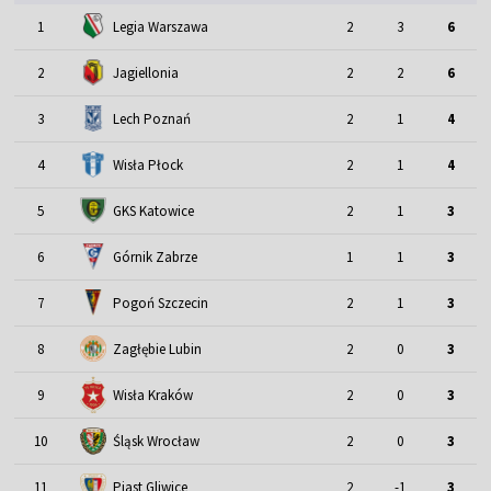
1
Legia Warszawa
2
3
6
2
Jagiellonia
2
2
6
3
Lech Poznań
2
1
4
4
Wisła Płock
2
1
4
5
GKS Katowice
2
1
3
6
Górnik Zabrze
1
1
3
7
Pogoń Szczecin
2
1
3
8
Zagłębie Lubin
2
0
3
9
Wisła Kraków
2
0
3
Śląsk Wrocław
10
2
0
3
11
Piast Gliwice
2
-1
3