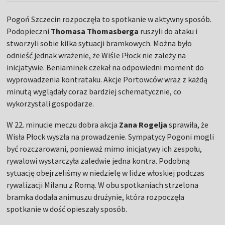
Pogoń Szczecin rozpoczęła to spotkanie w aktywny sposób.
Podopieczni
Thomasa Thomasberga
ruszyli do ataku i
stworzyli sobie kilka sytuacji bramkowych. Można było
odnieść jednak wrażenie, że Wiśle Płock nie zależy na
inicjatywie. Beniaminek czekał na odpowiedni moment do
wyprowadzenia kontrataku. Akcje Portowców wraz z każdą
minutą wyglądały coraz bardziej schematycznie, co
wykorzystali gospodarze.
W 22. minucie meczu dobra akcja
Zana Rogelja
sprawiła, że
Wisła Płock wyszła na prowadzenie. Sympatycy Pogoni mogli
być rozczarowani, ponieważ mimo inicjatywy ich zespołu,
rywalowi wystarczyła zaledwie jedna kontra. Podobną
sytuację obejrzeliśmy w niedzielę w lidze włoskiej podczas
rywalizacji Milanu z Romą. W obu spotkaniach strzelona
bramka dodała animuszu drużynie, która rozpoczęła
spotkanie w dość opieszały sposób.