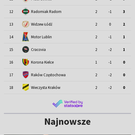
12
Radomiak Radom
2
-1
3
13
Widzew Łódź
2
0
2
Motor Lublin
14
2
-1
1
15
Cracovia
2
-2
1
16
Korona Kielce
1
-1
0
17
Raków Częstochowa
2
-2
0
18
Wieczysta Kraków
2
-2
0
Najnowsze