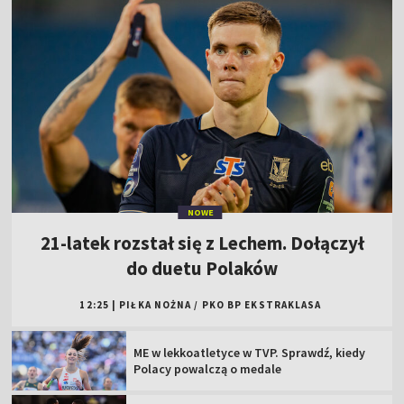
NOWE
21-latek rozstał się z Lechem. Dołączył
do duetu Polaków
12:25
|
PIŁKA NOŻNA
/
PKO BP EKSTRAKLASA
ME w lekkoatletyce w TVP. Sprawdź, kiedy
Polacy powalczą o medale