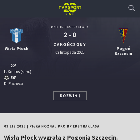
PKO BP EKSTRAKLASA
2 - 0
ZAKOŃCZONY
Wisła Płock
Pogoń
03 listopada 2025
Szczecin
22'
L. Koutris
(sam.)
56'
D. Pacheco
ROZWIŃ
03 LIS 2025
|
PIŁKA NOŻNA
/
PKO BP EKSTRAKLASA
Wisła Płock wygrała z Pogonią Szczecin.