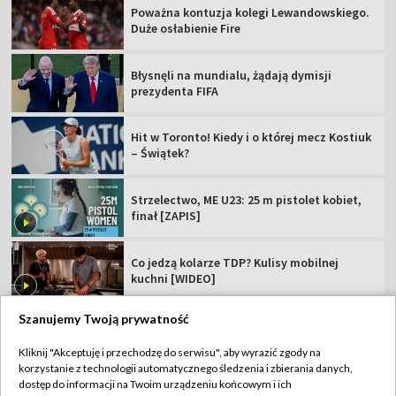
Poważna kontuzja kolegi Lewandowskiego.
Duże osłabienie Fire
Błysnęli na mundialu, żądają dymisji
prezydenta FIFA
Hit w Toronto! Kiedy i o której mecz Kostiuk
– Świątek?
Strzelectwo, ME U23: 25 m pistolet kobiet,
finał [ZAPIS]
Co jedzą kolarze TDP? Kulisy mobilnej
kuchni [WIDEO]
Szanujemy Twoją prywatność
Kliknij "Akceptuję i przechodzę do serwisu", aby wyrazić zgody na
korzystanie z technologii automatycznego śledzenia i zbierania danych,
TVP
dostęp do informacji na Twoim urządzeniu końcowym i ich