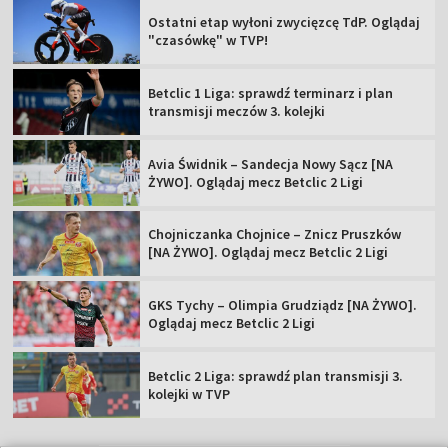
Ostatni etap wyłoni zwycięzcę TdP. Oglądaj
"czasówkę" w TVP!
Betclic 1 Liga: sprawdź terminarz i plan
transmisji meczów 3. kolejki
Avia Świdnik – Sandecja Nowy Sącz [NA
ŻYWO]. Oglądaj mecz Betclic 2 Ligi
Chojniczanka Chojnice – Znicz Pruszków
[NA ŻYWO]. Oglądaj mecz Betclic 2 Ligi
GKS Tychy – Olimpia Grudziądz [NA ŻYWO].
Oglądaj mecz Betclic 2 Ligi
Betclic 2 Liga: sprawdź plan transmisji 3.
kolejki w TVP