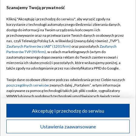
Szanujemy Twoją prywatność
TVP
Kliknij "Akceptuję i przechodzę do serwisu", aby wyrazić zgody na
korzystanie z technologii automatycznego śledzenia i zbierania danych,
Abonament TVP
Regulamin TVP
dostęp do informacji na Twoim urządzeniu końcowym i ich
Polityka prywatności
Sklep TVP
przechowywanie oraz na przetwarzanie Twoich danych osobowych przez
nas, czyli Telewizję Polską S.A. w likwidacji (zwaną dalej również „TVP”),
Biuro Reklamy
Moje zgody
Zaufanych Partnerów z IAB* (1201 firm)
oraz pozostałych
Zaufanych
Partnerów TVP (93 firm)
, w celach marketingowych (w tym do
Oferta Handlowa
Biuro reklamy
zautomatyzowanego dopasowania reklam do Twoich zainteresowań i
mierzenia ich skuteczności) i pozostałych, które wskazujemy poniżej, a
Telegazeta ogłoszenia
Kontakt
także zgody na udostępnianie przez nas identyfikatora PPID do Google.
Emisja w TVP
Twoje dane osobowe zbierane podczas odwiedzania przez Ciebie naszych
Kanały
Rada Programowa
poszczególnych serwisów
zwanych dalej „Portalem”, w tym informacje
zapisywane za pomocą technologii takich jak: pliki cookie, sygnalizatory
Ogłoszenia przetargowe
WWW lub innych podobnych technologii umożliwiających świadczenie
©2026 Telewizja Polska Spółka Akcyjna w likwidacji
dopasowanych i bezpiecznych usług, personalizację treści oraz reklam,
Akademia Telewizyjna
udostępnianie funkcji mediów społecznościowych oraz analizowanie
Akceptuję i przechodzę do serwisu
Informacje o nadawcy
ruchu w Internecie.
Centrum informacji TVP
Twoje dane osobowe zbierane podczas odwiedzania przez Ciebie
Ustawienia zaawansowane
News
Transmisje
Wideo
Więcej
poszczególnych serwisów
na Portalu, takie jak adresy IP, identyfikatory
System NOS
Twoich urządzeń końcowych i identyfikatory plików cookie, informacje o