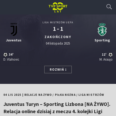
LIGA MISTRZÓW UEFA
1 - 1
ZAKOŃCZONY
Juventus
Sporting
04 listopada 2025
34'
12'
D. Vlahovic
M. Araujo
ROZWIŃ
04 LIS 2025
|
RELACJE NA ŻYWO
/
PIŁKA NOŻNA
/
LIGA MISTRZÓW
Juventus Turyn – Sporting Lizbona [NA ŻYWO].
Relacja online dzisiaj z meczu 4. kolejki Ligi