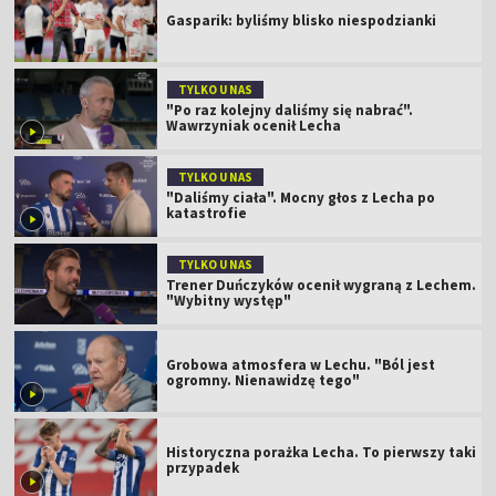
Gasparik: byliśmy blisko niespodzianki
TYLKO U NAS
"Po raz kolejny daliśmy się nabrać".
Wawrzyniak ocenił Lecha
TYLKO U NAS
"Daliśmy ciała". Mocny głos z Lecha po
katastrofie
TYLKO U NAS
Trener Duńczyków ocenił wygraną z Lechem.
"Wybitny występ"
Grobowa atmosfera w Lechu. "Ból jest
ogromny. Nienawidzę tego"
Historyczna porażka Lecha. To pierwszy taki
przypadek