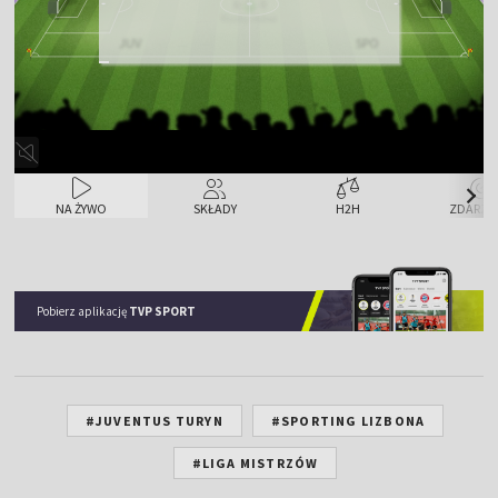
6
0
Rzuty rożne
JUV
SPO
NA ŻYWO
SKŁADY
H2H
ZDARZE
Pobierz aplikację
TVP SPORT
#JUVENTUS TURYN
#SPORTING LIZBONA
#LIGA MISTRZÓW