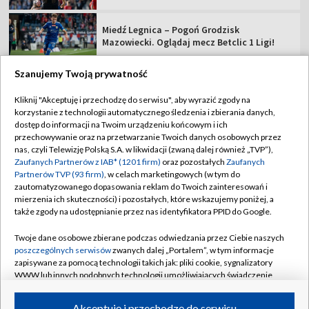
Miedź Legnica – Pogoń Grodzisk
Mazowiecki. Oglądaj mecz Betclic 1 Ligi!
Szanujemy Twoją prywatność
Kliknij "Akceptuję i przechodzę do serwisu", aby wyrazić zgody na
korzystanie z technologii automatycznego śledzenia i zbierania danych,
TVP
dostęp do informacji na Twoim urządzeniu końcowym i ich
Abonament TVP
Regulamin TVP
przechowywanie oraz na przetwarzanie Twoich danych osobowych przez
nas, czyli Telewizję Polską S.A. w likwidacji (zwaną dalej również „TVP”),
Polityka prywatności
Sklep TVP
Zaufanych Partnerów z IAB* (1201 firm)
oraz pozostałych
Zaufanych
Partnerów TVP (93 firm)
, w celach marketingowych (w tym do
Biuro Reklamy
Moje zgody
zautomatyzowanego dopasowania reklam do Twoich zainteresowań i
mierzenia ich skuteczności) i pozostałych, które wskazujemy poniżej, a
Oferta Handlowa
Biuro reklamy
także zgody na udostępnianie przez nas identyfikatora PPID do Google.
Telegazeta ogłoszenia
Kontakt
Twoje dane osobowe zbierane podczas odwiedzania przez Ciebie naszych
Emisja w TVP
poszczególnych serwisów
zwanych dalej „Portalem”, w tym informacje
zapisywane za pomocą technologii takich jak: pliki cookie, sygnalizatory
Kanały
Rada Programowa
WWW lub innych podobnych technologii umożliwiających świadczenie
dopasowanych i bezpiecznych usług, personalizację treści oraz reklam,
Ogłoszenia przetargowe
udostępnianie funkcji mediów społecznościowych oraz analizowanie
©2026 Telewizja Polska Spółka Akcyjna w likwidacji
Akceptuję i przechodzę do serwisu