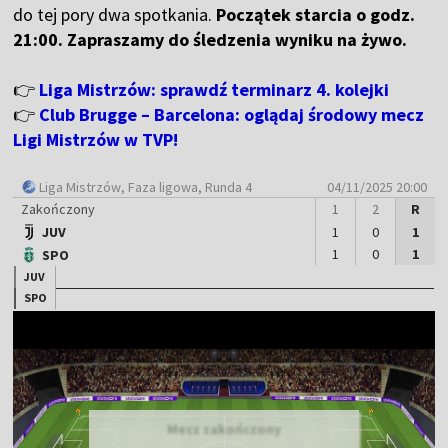
do tej pory dwa spotkania.
Początek starcia o godz.
21:00. Zapraszamy do śledzenia wyniku na żywo.
👉
Liga Mistrzów: sprawdź terminarz 4. kolejki
👉
Club Brugge – Barcelona: oglądaj środowy mecz
Ligi Mistrzów w TVP!
Liga Mistrzów
, Faza ligowa, Runda 4
04/11/2025 20:00
Zakończony
1
2
R
JUV
1
0
1
1
0
1
SPO
JUV
SPO
Mecz zakończony