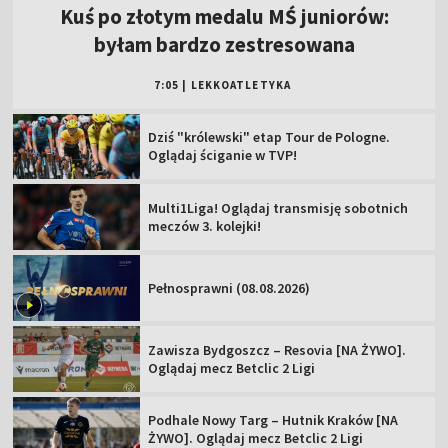
Kuś po złotym medalu MŚ juniorów:
byłam bardzo zestresowana
7:05
|
LEKKOATLETYKA
Dziś "królewski" etap Tour de Pologne.
Oglądaj ściganie w TVP!
Multi1Liga! Oglądaj transmisję sobotnich
meczów 3. kolejki!
Pełnosprawni (08.08.2026)
Zawisza Bydgoszcz – Resovia [NA ŻYWO].
Oglądaj mecz Betclic 2 Ligi
Podhale Nowy Targ – Hutnik Kraków [NA
ŻYWO]. Oglądaj mecz Betclic 2 Ligi