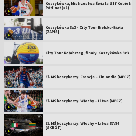
Koszykówka, Mistrzostwa Świata U17 Kobiet:
Półfinał (#1)
Koszykówka 3x3 - City Tour Bielsko-Biała
[ZAPIS]
City Tour Kołobrzeg, finały. Koszykówka 3x3
El. MŚ koszykarzy: Francja – Finlandia [MECZ]
El. MŚ koszykarzy: Włochy – Litwa [MECZ]
El. MŚ koszykarzy: Włochy – Litwa 87:84
[SKRÓT]