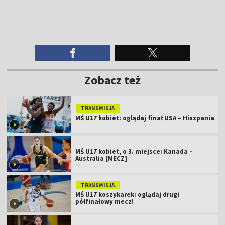
Zobacz też
TRANSMISJA
MŚ U17 kobiet: oglądaj finał USA – Hiszpania
MŚ U17 kobiet, o 3. miejsce: Kanada –
Australia [MECZ]
TRANSMISJA
MŚ U17 koszykarek: oglądaj drugi
półfinałowy mecz!