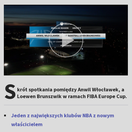
S
krót spotkania pomiędzy Anwil Włocławek, a
Loewen Brunszwik w ramach FIBA Europe Cup.
Jeden z największych klubów NBA z nowym
właścicielem