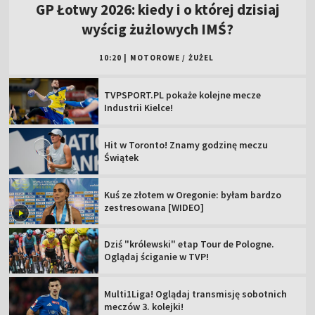
GP Łotwy 2026: kiedy i o której dzisiaj
wyścig żużlowych IMŚ?
10:20
|
MOTOROWE
/
ŻUŻEL
TVPSPORT.PL pokaże kolejne mecze
Industrii Kielce!
Hit w Toronto! Znamy godzinę meczu
Świątek
Kuś ze złotem w Oregonie: byłam bardzo
zestresowana [WIDEO]
Dziś "królewski" etap Tour de Pologne.
Oglądaj ściganie w TVP!
Multi1Liga! Oglądaj transmisję sobotnich
meczów 3. kolejki!