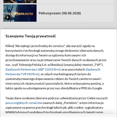
Pełnosprawni (08.08.2026)
Szanujemy Twoją prywatność
TVP
Kliknij "Akceptuję i przechodzę do serwisu", aby wyrazić zgody na
korzystanie z technologii automatycznego śledzenia i zbierania danych,
Abonament TVP
Regulamin TVP
dostęp do informacji na Twoim urządzeniu końcowym i ich
Polityka prywatności
Sklep TVP
przechowywanie oraz na przetwarzanie Twoich danych osobowych przez
nas, czyli Telewizję Polską S.A. w likwidacji (zwaną dalej również „TVP”),
Biuro Reklamy
Moje zgody
Zaufanych Partnerów z IAB* (1201 firm)
oraz pozostałych
Zaufanych
Partnerów TVP (93 firm)
, w celach marketingowych (w tym do
Oferta Handlowa
Biuro reklamy
zautomatyzowanego dopasowania reklam do Twoich zainteresowań i
mierzenia ich skuteczności) i pozostałych, które wskazujemy poniżej, a
Telegazeta ogłoszenia
Kontakt
także zgody na udostępnianie przez nas identyfikatora PPID do Google.
Emisja w TVP
Twoje dane osobowe zbierane podczas odwiedzania przez Ciebie naszych
Kanały
Rada Programowa
poszczególnych serwisów
zwanych dalej „Portalem”, w tym informacje
zapisywane za pomocą technologii takich jak: pliki cookie, sygnalizatory
Ogłoszenia przetargowe
WWW lub innych podobnych technologii umożliwiających świadczenie
©2026 Telewizja Polska Spółka Akcyjna w likwidacji
dopasowanych i bezpiecznych usług, personalizację treści oraz reklam,