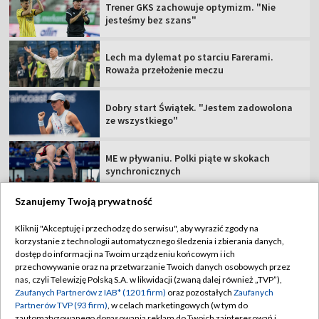
Trener GKS zachowuje optymizm. "Nie
jesteśmy bez szans"
Lech ma dylemat po starciu Farerami.
Roważa przełożenie meczu
Dobry start Świątek. "Jestem zadowolona
ze wszystkiego"
ME w pływaniu. Polki piąte w skokach
synchronicznych
Szanujemy Twoją prywatność
Kliknij "Akceptuję i przechodzę do serwisu", aby wyrazić zgody na
korzystanie z technologii automatycznego śledzenia i zbierania danych,
TVP
dostęp do informacji na Twoim urządzeniu końcowym i ich
przechowywanie oraz na przetwarzanie Twoich danych osobowych przez
Abonament TVP
Regulamin TVP
nas, czyli Telewizję Polską S.A. w likwidacji (zwaną dalej również „TVP”),
Polityka prywatności
Sklep TVP
Zaufanych Partnerów z IAB* (1201 firm)
oraz pozostałych
Zaufanych
Partnerów TVP (93 firm)
, w celach marketingowych (w tym do
Biuro Reklamy
Moje zgody
zautomatyzowanego dopasowania reklam do Twoich zainteresowań i