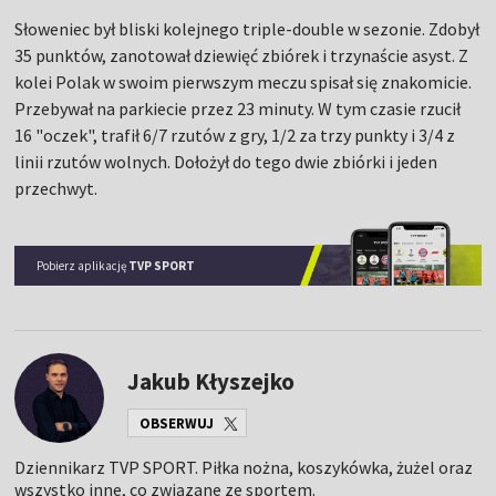
Słoweniec był bliski kolejnego triple-double w sezonie. Zdobył
35 punktów, zanotował dziewięć zbiórek i trzynaście asyst. Z
kolei Polak w swoim pierwszym meczu spisał się znakomicie.
Przebywał na parkiecie przez 23 minuty. W tym czasie rzucił
16 "oczek", trafił 6/7 rzutów z gry, 1/2 za trzy punkty i 3/4 z
linii rzutów wolnych. Dołożył do tego dwie zbiórki i jeden
przechwyt.
Pobierz aplikację
TVP SPORT
Jakub Kłyszejko
OBSERWUJ
Dziennikarz TVP SPORT. Piłka nożna, koszykówka, żużel oraz
wszystko inne, co związane ze sportem.