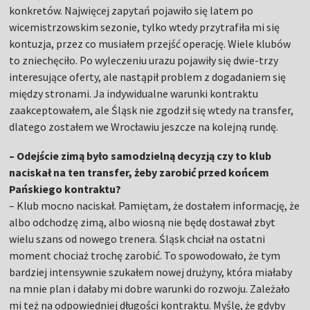
konkretów. Najwięcej zapytań pojawiło się latem po
wicemistrzowskim sezonie, tylko wtedy przytrafiła mi się
kontuzja, przez co musiałem przejść operację. Wiele klubów
to zniechęciło. Po wyleczeniu urazu pojawiły się dwie-trzy
interesujące oferty, ale nastąpił problem z dogadaniem się
między stronami. Ja indywidualne warunki kontraktu
zaakceptowałem, ale Śląsk nie zgodził się wtedy na transfer,
dlatego zostałem we Wrocławiu jeszcze na kolejną rundę.
– Odejście zimą było samodzielną decyzją czy to klub
naciskał na ten transfer, żeby zarobić przed końcem
Pańskiego kontraktu?
– Klub mocno naciskał. Pamiętam, że dostałem informację, że
albo odchodzę zimą, albo wiosną nie będę dostawał zbyt
wielu szans od nowego trenera. Śląsk chciał na ostatni
moment chociaż trochę zarobić. To spowodowało, że tym
bardziej intensywnie szukałem nowej drużyny, która miałaby
na mnie plan i dałaby mi dobre warunki do rozwoju. Zależało
mi też na odpowiedniej długości kontraktu. Myślę, że gdyby