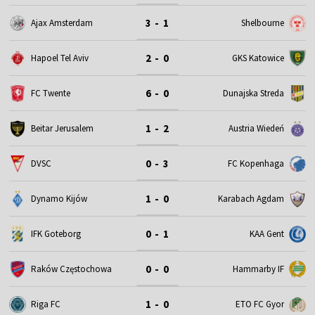
3 - 1
Ajax Amsterdam
Shelbourne
2 - 0
Hapoel Tel Aviv
GKS Katowice
6 - 0
FC Twente
Dunajska Streda
1 - 2
Beitar Jerusalem
Austria Wiedeń
0 - 3
DVSC
FC Kopenhaga
1 - 0
Dynamo Kijów
Karabach Agdam
0 - 1
IFK Goteborg
KAA Gent
0 - 0
Raków Częstochowa
Hammarby IF
1 - 0
Riga FC
ETO FC Gyor