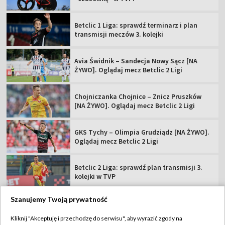
Betclic 1 Liga: sprawdź terminarz i plan
transmisji meczów 3. kolejki
Avia Świdnik – Sandecja Nowy Sącz [NA
ŻYWO]. Oglądaj mecz Betclic 2 Ligi
Chojniczanka Chojnice – Znicz Pruszków
[NA ŻYWO]. Oglądaj mecz Betclic 2 Ligi
GKS Tychy – Olimpia Grudziądz [NA ŻYWO].
Oglądaj mecz Betclic 2 Ligi
Betclic 2 Liga: sprawdź plan transmisji 3.
kolejki w TVP
Szanujemy Twoją prywatność
Kliknij "Akceptuję i przechodzę do serwisu", aby wyrazić zgody na