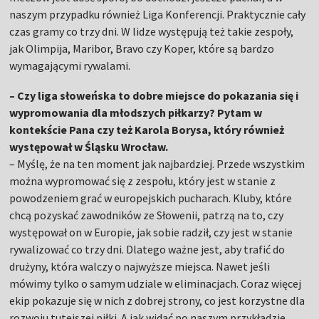
naszym przypadku również Liga Konferencji. Praktycznie cały
czas gramy co trzy dni. W lidze występują też takie zespoły,
jak Olimpija, Maribor, Bravo czy Koper, które są bardzo
wymagającymi rywalami.
– Czy liga słoweńska to dobre miejsce do pokazania się i
wypromowania dla młodszych piłkarzy? Pytam w
kontekście Pana czy też Karola Borysa, który również
występował w Śląsku Wrocław.
– Myślę, że na ten moment jak najbardziej. Przede wszystkim
można wypromować się z zespołu, który jest w stanie z
powodzeniem grać w europejskich pucharach. Kluby, które
chcą pozyskać zawodników ze Słowenii, patrzą na to, czy
występował on w Europie, jak sobie radził, czy jest w stanie
rywalizować co trzy dni. Dlatego ważne jest, aby trafić do
drużyny, która walczy o najwyższe miejsca. Nawet jeśli
mówimy tylko o samym udziale w eliminacjach. Coraz więcej
ekip pokazuje się w nich z dobrej strony, co jest korzystne dla
rozwoju tutejszej piłki. A jak widać po naszym przykładzie,