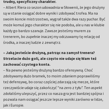
trudny, specyficzny charakter.
– Albert Riera co sezon udowadnia w Słowenii, że jego drużyny
są w stanie osiągać dobre wyniki i zdobywać trofea. Ma na
swoim koncie mistrzostwo, wygrał także dwa razy puchar. Być
może komuś jego charakter się nie podoba, ale u nas w klubie
każdy go bardzo szanuje. Zawsze jesteśmy murem za
trenerem, bo zupełnie inaczej my odczuwamy tę relację od
środka, a inaczej ludzie z zewnątrz.
– Jaką jesteście drużyną, patrząc na zamysł trenera?
Strzelacie dużo goli, ale często nie udaje się Wam też
zachować czystego konta.
– Na pewno jesteśmy drużyną bardzo ofensywną. Choć
zdobywamy dużo bramek, to moim zdaniem poprawiliśmy
też defensywę, bo coraz częściej zdarzają się mecze, które
rzeczywiście udaje się zakończyć "na zero z tyłu". Ten aspekt
zdołaliśmy ulepszyć, przez co nasza gra jest bardziej spójna i
pozwala nam osiągać jeszcze lepsze wyniki zarówno w lidze,
jak i Europie.