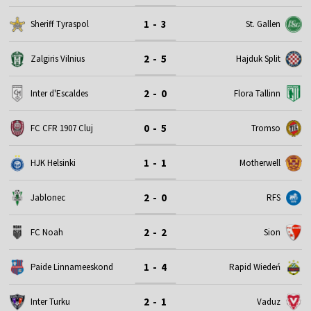
1 - 3
Sheriff Tyraspol
St. Gallen
2 - 5
Zalgiris Vilnius
Hajduk Split
2 - 0
Inter d'Escaldes
Flora Tallinn
0 - 5
FC CFR 1907 Cluj
Tromso
1 - 1
HJK Helsinki
Motherwell
2 - 0
Jablonec
RFS
2 - 2
FC Noah
Sion
1 - 4
Paide Linnameeskond
Rapid Wiedeń
2 - 1
Inter Turku
Vaduz