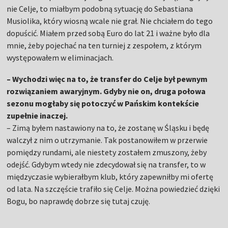
nie Celje, to miałbym podobną sytuację do Sebastiana
Musiolika, który wiosną wcale nie grał. Nie chciałem do tego
dopuścić. Miałem przed sobą Euro do lat 21 i ważne było dla
mnie, żeby pojechać na ten turniej z zespołem, z którym
występowałem w eliminacjach.
– Wychodzi więc na to, że transfer do Celje był pewnym
rozwiązaniem awaryjnym. Gdyby nie on, druga połowa
sezonu mogłaby się potoczyć w Pańskim kontekście
zupełnie inaczej.
– Zimą byłem nastawiony na to, że zostanę w Śląsku i będę
walczył z nim o utrzymanie. Tak postanowiłem w przerwie
pomiędzy rundami, ale niestety zostałem zmuszony, żeby
odejść. Gdybym wtedy nie zdecydował się na transfer, to w
międzyczasie wybierałbym klub, który zapewniłby mi ofertę
od lata. Na szczęście trafiło się Celje. Można powiedzieć dzięki
Bogu, bo naprawdę dobrze się tutaj czuję.