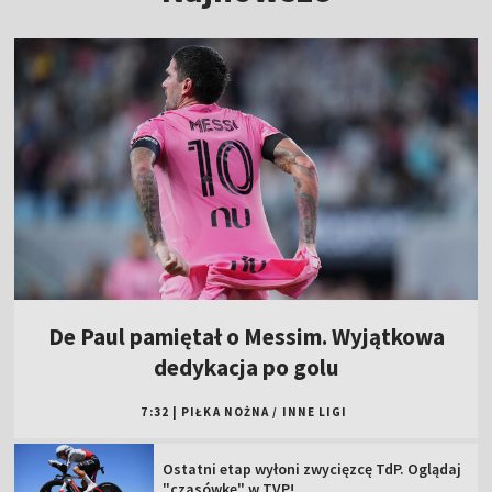
De Paul pamiętał o Messim. Wyjątkowa
dedykacja po golu
7:32
|
PIŁKA NOŻNA
/
INNE LIGI
Ostatni etap wyłoni zwycięzcę TdP. Oglądaj
"czasówkę" w TVP!