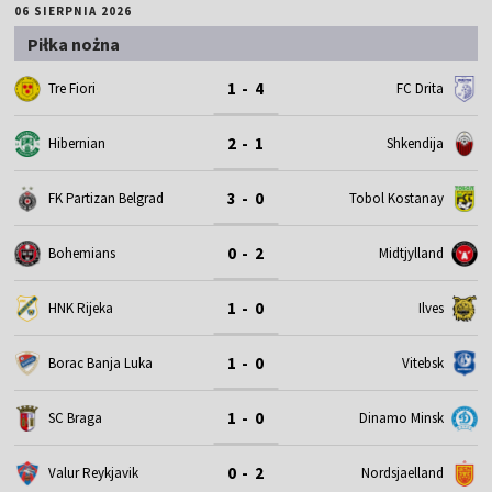
06 SIERPNIA 2026
Piłka nożna
1 - 4
Tre Fiori
FC Drita
2 - 1
Hibernian
Shkendija
3 - 0
FK Partizan Belgrad
Tobol Kostanay
0 - 2
Bohemians
Midtjylland
1 - 0
HNK Rijeka
Ilves
1 - 0
Borac Banja Luka
Vitebsk
1 - 0
SC Braga
Dinamo Minsk
0 - 2
Valur Reykjavik
Nordsjaelland