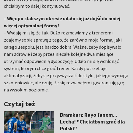
chciałbym to dalej kontynuować.
– Więc po słabszym okresie udało się już dojść do mniej
więcej optymalnej formy?
– Wydaję mi się, że tak. Dużo rozmawiamy z trenerem i
zdajemy sobie sprawę z tego, że zarówno moja forma, jak i
całego zespołu, jest bardzo dobra. Ważne, żeby dopisywało
nam zdrowie i żeby przez niecałe kolejne dwa miesiące
utrzymać odpowiednią dyspozycję. Udało mi się wchłonąć
system, którym chce grać trener. Każdy potrzebuje
aklimatyzacji, żeby się przyzwyczaić do stylu, jakiego wymaga
szkoleniowiec, ale czuję, że się rozwinąłem i gwarantuję grę
na wysokim poziomie.
Czytaj też
Bramkarz Rayo fanem...
Lecha! "Chciałbym grać dla
Polski"