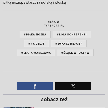
piłką nożną, zwłaszcza polską i włoską.
ŹRÓDŁO:
TVPSPORT.PL
#PIŁKA NOŻNA
#LIGA KONFERENJI
#NK CELJE
#ŁUKASZ BEJGER
#LEGIA WARSZAWA
#ŚLĄSK WROCŁAW
Zobacz też