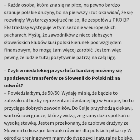
– Każda osoba, która zna się na piłce, na pewno bardzo
szanuje polskie drużyny, bo na pierwszy rzut oka widać, że się
rozwinęły. Wystarczy spojrzeć na to, ile zespołów z PKO BP
Ekstraklasy występuje w tym sezonie w europejskich
pucharach. Myślę, że zawodników z nieco słabszych
słoweńskich klubów kusi polski kierunek pod względem
finansowym, bo mogą tam więcej zarobić. Jestem więc
pewny, że ludzie tutaj pozytywnie patrzą na całą ligę.
– Czyli w niedalekiej przyszłości bardziej możemy się
spodziewać transferów ze Słowenii do Polski niż na
odwrót?
– Powiedziałbym, że 50/50. Wydaję mi się, że będzie to
zależało od liczby reprezentantów danej ligi w Europie, bo to
przyciąga dobrych zawodników. Do Celje przychodzą ciekawi,
wartościowi gracze, którzy widzą, że gramy dużo spotkań o
wysoką stawkę. Jestem przekonany, że czołowe drużyny ze
Słowenii to kuszące kierunki również dla polskich piłkarzy. W
ośrodku treningowym mamy do dyspozycji naturalne boisko,