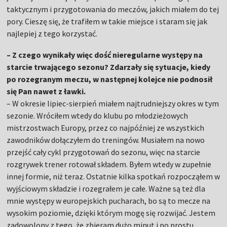
taktycznym i przygotowania do meczów, jakich miałem do tej
pory. Cieszę się, że trafiłem w takie miejsce i staram się jak
najlepiej z tego korzystać.
– Z czego wynikały więc dość nieregularne występy na
starcie trwającego sezonu? Zdarzały się sytuacje, kiedy
po rozegranym meczu, w następnej kolejce nie podnosił
się Pan nawet z ławki.
– W okresie lipiec-sierpień miałem najtrudniejszy okres w tym
sezonie. Wróciłem wtedy do klubu po młodzieżowych
mistrzostwach Europy, przez co najpóźniej ze wszystkich
zawodników dołączyłem do treningów. Musiałem na nowo
przejść cały cykl przygotowań do sezonu, więc na starcie
rozgrywek trener rotował składem. Byłem wtedy w zupełnie
innej formie, niż teraz. Ostatnie kilka spotkań rozpocząłem w
wyjściowym składzie i rozegrałem je całe. Ważne są też dla
mnie występy w europejskich pucharach, bo są to mecze na
wysokim poziomie, dzięki którym mogę się rozwijać. Jestem
zadowolony z tego, że zbieram dużo minut i po prostu