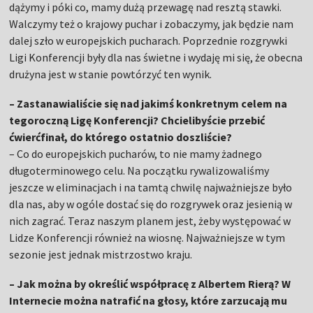
dążymy i póki co, mamy dużą przewagę nad resztą stawki.
Walczymy też o krajowy puchar i zobaczymy, jak będzie nam
dalej szło w europejskich pucharach. Poprzednie rozgrywki
Ligi Konferencji były dla nas świetne i wydaję mi się, że obecna
drużyna jest w stanie powtórzyć ten wynik.
– Zastanawialiście się nad jakimś konkretnym celem na
tegoroczną Ligę Konferencji? Chcielibyście przebić
ćwierćfinał, do którego ostatnio doszliście?
– Co do europejskich pucharów, to nie mamy żadnego
długoterminowego celu. Na początku rywalizowaliśmy
jeszcze w eliminacjach i na tamtą chwilę najważniejsze było
dla nas, aby w ogóle dostać się do rozgrywek oraz jesienią w
nich zagrać. Teraz naszym planem jest, żeby występować w
Lidze Konferencji również na wiosnę. Najważniejsze w tym
sezonie jest jednak mistrzostwo kraju.
– Jak można by określić współpracę z Albertem Rierą? W
Internecie można natrafić na głosy, które zarzucają mu