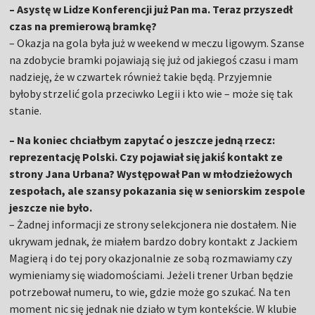
– Asystę w Lidze Konferencji już Pan ma. Teraz przyszedł
czas na premierową bramkę?
– Okazja na gola była już w weekend w meczu ligowym. Szanse
na zdobycie bramki pojawiają się już od jakiegoś czasu i mam
nadzieję, że w czwartek również takie będą. Przyjemnie
byłoby strzelić gola przeciwko Legii i kto wie – może się tak
stanie.
– Na koniec chciałbym zapytać o jeszcze jedną rzecz:
reprezentację Polski. Czy pojawiał się jakiś kontakt ze
strony Jana Urbana? Występował Pan w młodzieżowych
zespołach, ale szansy pokazania się w seniorskim zespole
jeszcze nie było.
– Żadnej informacji ze strony selekcjonera nie dostałem. Nie
ukrywam jednak, że miałem bardzo dobry kontakt z Jackiem
Magierą i do tej pory okazjonalnie ze sobą rozmawiamy czy
wymieniamy się wiadomościami. Jeżeli trener Urban będzie
potrzebował numeru, to wie, gdzie może go szukać. Na ten
moment nic się jednak nie działo w tym kontekście. W klubie