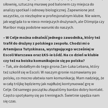
siłownię, sztuczną murawę pod balonem czy miejsca do
analizy spotkań i odnowy biologicznej. Zapewnione jest
wszystko, co niezbędne w profesjonalnym klubie. Nie wiem,
jak wygląda to w nieco mniejszych drużynach, ale Olimpija czy
Maribor mają podobne warunki do naszych.
– W Celje można odnaleźć jednego zawodnika, który też
trafił do drużyny z polskiego zespołu. Chodzi mi o
Artemijusa Tutyskinasa, występującego wcześniej w
Escoli Warszawa oraz ŁKS-ie Łódź. Na co dzień w klubie
czy też na boisku komunikujecie się po polsku?
– Tak, ale dodałbym do tego grona Zan-Luka Lebana, który
też szkolił się w Escoli. W naszym gronie rozmawiamy po
polsku, co mocno ułatwia nam komunikację. Mam nadzieję, że
w całą trójkę będziemy jak najdłużej kontynuować grę w
Celje. Od samego początku złapaliśmy bardzo dobry kontakt.
Często spotykamy się po treningach. Świetnie spędza nam
się czas.