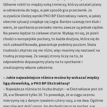
Głównie robili to między sobą trenerzy, którzy ustalali plany
w odniesieniu do tego, w jaki sposób gra przeciwnik. Ja
oczywiście śledzę wyniki PKO BP Ekstraklasy i wiem, w jakiej
obecnie sytuacji znajduje się Legia. Bardzo szanuję ten klub i
wiem, że spotkania przeciwko niemu zawsze są jednak ciężkie.
Na pewno będzie to ciekawe starcie. Wydaję mi się, że jeżeli
chodzi o europejskie puchary, to każda drużyna, która się do
nich zakwalifikowała, gwarantuje podobny poziom. Skala
trudności zbytnio się nie różni, więc musimy się nastawić na
trudną przeprawę. Ze swojej strony liczę na to, że
odpowiednio dopasujemy plany na to spotkanie i
zrealizujemy własne założenia.
– Jakie najważniejsze różnice można by wskazać między
ligą słoweńską, a PKO BP Ekstraklasą?
– Największa różnica to liczba drużyn – w Ekstraklasie jest ich
18, a w Słowenii tylko 10. To powoduje, że w ciągu sezonu
mierzymy się z danym rywalem cztery razy, a nie dwa. Ogólnie
meczów jest dość sporo, bo dochodzi jeszcze puchar, a w