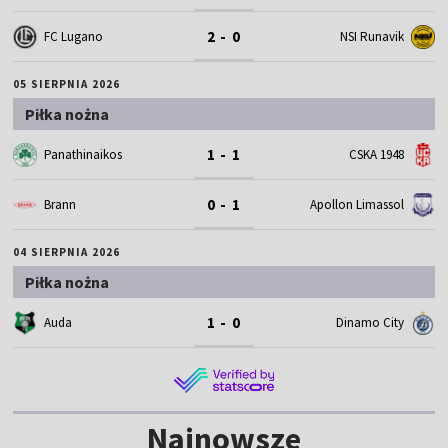
2 - 0
FC Lugano
NSI Runavik
05 SIERPNIA 2026
Piłka nożna
1 - 1
Panathinaikos
CSKA 1948
0 - 1
Brann
Apollon Limassol
04 SIERPNIA 2026
Piłka nożna
1 - 0
Auda
Dinamo City
Najnowsze