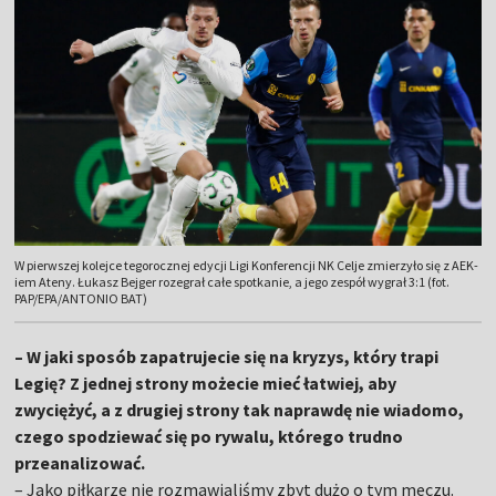
W pierwszej kolejce tegorocznej edycji Ligi Konferencji NK Celje zmierzyło się z AEK-
iem Ateny. Łukasz Bejger rozegrał całe spotkanie, a jego zespół wygrał 3:1 (fot.
PAP/EPA/ANTONIO BAT)
– W jaki sposób zapatrujecie się na kryzys, który trapi
Legię? Z jednej strony możecie mieć łatwiej, aby
zwyciężyć, a z drugiej strony tak naprawdę nie wiadomo,
czego spodziewać się po rywalu, którego trudno
przeanalizować.
– Jako piłkarze nie rozmawialiśmy zbyt dużo o tym meczu.