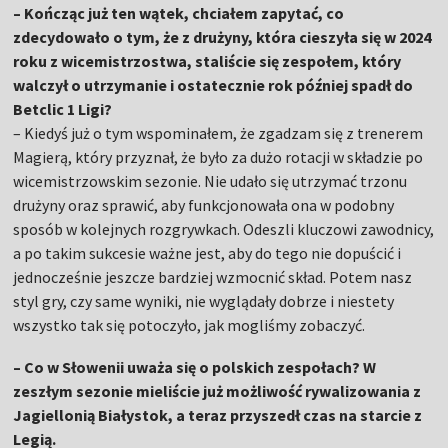
– Kończąc już ten wątek, chciałem zapytać, co
zdecydowało o tym, że z drużyny, która cieszyła się w 2024
roku z wicemistrzostwa, staliście się zespołem, który
walczył o utrzymanie i ostatecznie rok później spadł do
Betclic 1 Ligi?
– Kiedyś już o tym wspominałem, że zgadzam się z trenerem
Magierą, który przyznał, że było za dużo rotacji w składzie po
wicemistrzowskim sezonie. Nie udało się utrzymać trzonu
drużyny oraz sprawić, aby funkcjonowała ona w podobny
sposób w kolejnych rozgrywkach. Odeszli kluczowi zawodnicy,
a po takim sukcesie ważne jest, aby do tego nie dopuścić i
jednocześnie jeszcze bardziej wzmocnić skład. Potem nasz
styl gry, czy same wyniki, nie wyglądały dobrze i niestety
wszystko tak się potoczyło, jak mogliśmy zobaczyć.
– Co w Słowenii uważa się o polskich zespołach? W
zeszłym sezonie mieliście już możliwość rywalizowania z
Jagiellonią Białystok, a teraz przyszedł czas na starcie z
Legią.