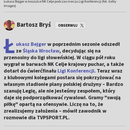
Łukasz Bejger w koszulce NK Celje podczas meczu Ligi Konferencji (fot. Getty
Images)
Bartosz Bryś
OBSERWUJ
Ł
ukasz Bejger
w poprzednim sezonie odszedł
ze
Śląska Wrocław
, decydując się na
przenosiny do ligi słoweńskiej. W ciągu pół roku
wygrał w barwach NK Celje krajowy puchar, a także
dotarł do ćwierćfinału
Ligi Konferencji
. Teraz wraz
z klubowymi kolegami postara się pokrzyżować na
własnym stadionie plany polskiej drużyny – Bardzo
szanuję Legię, ale nie jesteśmy zespołem, który
daje się podporządkować rywalowi. Gramy "swoją
piłkę" opartą na ofensywie. Liczę na to, że
zrealizujemy założenia – mówił zawodnik w
rozmowie dla TVPSPORT.PL.