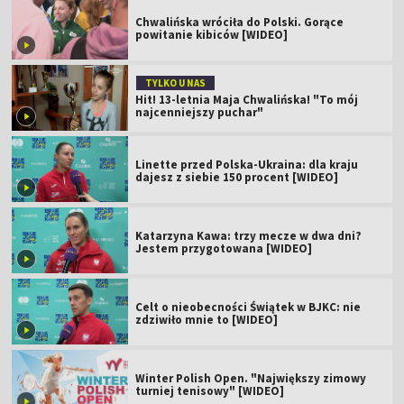
Chwalińska wróciła do Polski. Gorące
powitanie kibiców [WIDEO]
TYLKO U NAS
Hit! 13-letnia Maja Chwalińska! "To mój
najcenniejszy puchar"
Linette przed Polska-Ukraina: dla kraju
dajesz z siebie 150 procent [WIDEO]
Katarzyna Kawa: trzy mecze w dwa dni?
Jestem przygotowana [WIDEO]
Celt o nieobecności Świątek w BJKC: nie
zdziwiło mnie to [WIDEO]
Winter Polish Open. "Największy zimowy
turniej tenisowy" [WIDEO]