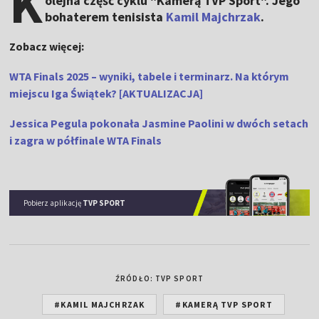
K
olejna część cyklu "Kamerą TVP Sport". Jego
bohaterem tenisista
Kamil Majchrzak
.
Zobacz więcej:
WTA Finals 2025 – wyniki, tabele i terminarz. Na którym
miejscu Iga Świątek? [AKTUALIZACJA]
Jessica Pegula pokonała Jasmine Paolini w dwóch setach
i zagra w półfinale WTA Finals
Pobierz aplikację
TVP SPORT
ŹRÓDŁO: TVP SPORT
#KAMIL MAJCHRZAK
#KAMERĄ TVP SPORT