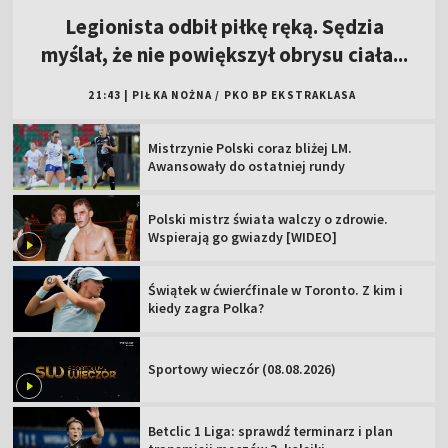
Legionista odbił piłkę ręką. Sędzia
myślał, że nie powiększył obrysu ciała...
21:43
|
PIŁKA NOŻNA
/
PKO BP EKSTRAKLASA
Mistrzynie Polski coraz bliżej LM.
Awansowały do ostatniej rundy
Polski mistrz świata walczy o zdrowie.
Wspierają go gwiazdy [WIDEO]
Świątek w ćwierćfinale w Toronto. Z kim i
kiedy zagra Polka?
Sportowy wieczór (08.08.2026)
Betclic 1 Liga: sprawdź terminarz i plan