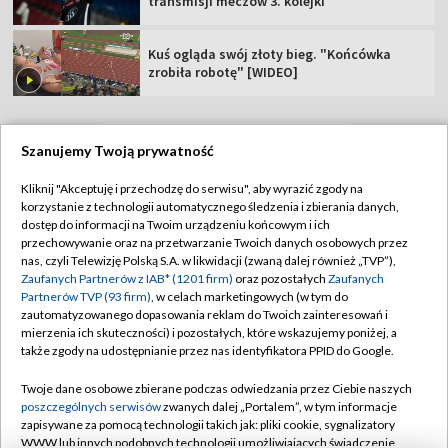
transmisji meczów 3. kolejki
Kuś ogląda swój złoty bieg. "Końcówka
zrobiła robotę" [WIDEO]
Szanujemy Twoją prywatność
TVP
Kliknij "Akceptuję i przechodzę do serwisu", aby wyrazić zgody na
korzystanie z technologii automatycznego śledzenia i zbierania danych,
Abonament TVP
Regulamin TVP
dostęp do informacji na Twoim urządzeniu końcowym i ich
Polityka prywatności
Sklep TVP
przechowywanie oraz na przetwarzanie Twoich danych osobowych przez
nas, czyli Telewizję Polską S.A. w likwidacji (zwaną dalej również „TVP”),
Biuro Reklamy
Moje zgody
Zaufanych Partnerów z IAB* (1201 firm)
oraz pozostałych
Zaufanych
Partnerów TVP (93 firm)
, w celach marketingowych (w tym do
Oferta Handlowa
Biuro reklamy
zautomatyzowanego dopasowania reklam do Twoich zainteresowań i
mierzenia ich skuteczności) i pozostałych, które wskazujemy poniżej, a
Telegazeta ogłoszenia
Kontakt
także zgody na udostępnianie przez nas identyfikatora PPID do Google.
Emisja w TVP
Twoje dane osobowe zbierane podczas odwiedzania przez Ciebie naszych
Kanały
Rada Programowa
poszczególnych serwisów
zwanych dalej „Portalem”, w tym informacje
zapisywane za pomocą technologii takich jak: pliki cookie, sygnalizatory
Ogłoszenia przetargowe
WWW lub innych podobnych technologii umożliwiających świadczenie