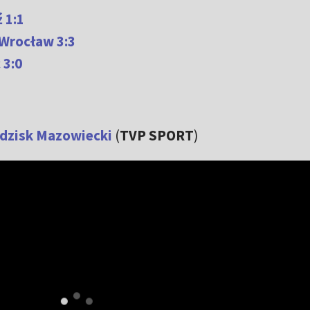
 1:1
 Wrocław 3:3
 3:0
odzisk Mazowiecki
(
TVP SPORT
)