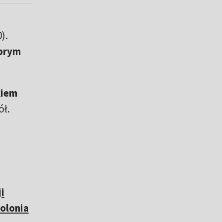
).
brym
kiem
ół.
i
olonia