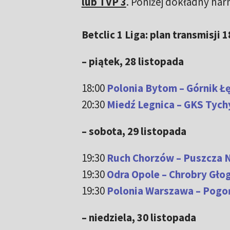
lub TVP 3
. Poniżej dokładny h
Betclic 1 Liga: plan transmisji
– piątek, 28 listopada
18:00
Polonia Bytom – Górnik Łę
20:30
Miedź Legnica – GKS Tychy
– sobota, 29 listopada
19:30
Ruch Chorzów – Puszcza N
19:30
Odra Opole – Chrobry Gło
19:30
Polonia Warszawa – Pogoń
– niedziela, 30 listopada