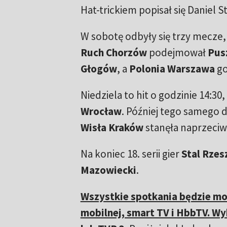
Hat-trickiem popisał się Daniel St
W sobotę odbyły się trzy mecze, 
Ruch Chorzów
podejmował
Pus
Głogów
, a
Polonia Warszawa
go
Niedziela to hit o godzinie 14:3
Wrocław
. Później tego samego d
Wisła Kraków
stanęła naprzeci
Na koniec 18. serii gier
Stal Rze
Mazowiecki
.
Wszystkie spotkania będzie mo
mobilnej, smart TV i HbbTV. W