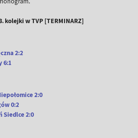
armonogram.
 18. kolejki w TVP [TERMINARZ]
czna 2:2
 6:1
iepołomice 2:0
gów 0:2
 Siedlce 2:0