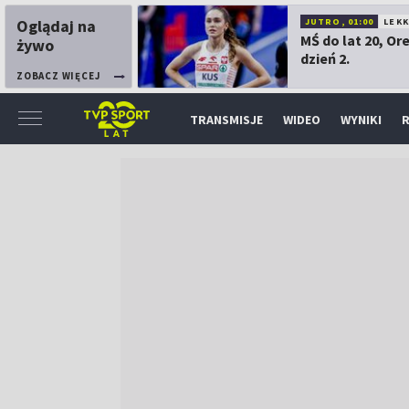
Oglądaj na
JUTRO, 01:00
LEK
MŚ do lat 20, Or
żywo
dzień 2.
ZOBACZ WIĘCEJ
TRANSMISJE
WIDEO
WYNIKI
R