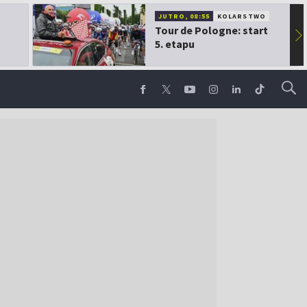
JUTRO, 08:55
KOLARSTWO
Tour de Pologne: start
▶
5. etapu