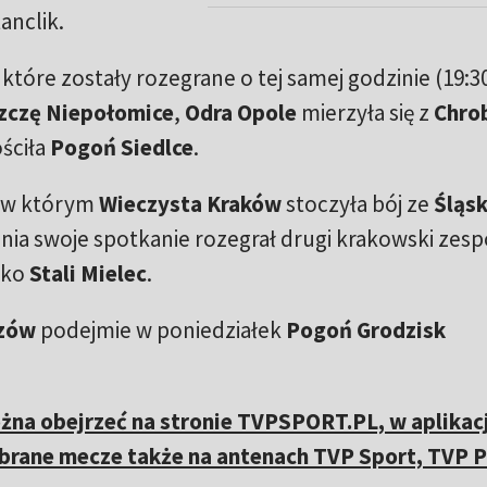
anclik.
które zostały rozegrane o tej samej godzinie (19:30
zczę Niepołomice
,
Odra Opole
mierzyła się z
Chro
ściła
Pogoń Siedlce
.
0, w którym
Wieczysta Kraków
stoczyła bój ze
Śląs
nia swoje spotkanie rozegrał drugi krakowski zesp
wko
Stali Mielec
.
szów
podejmie w poniedziałek
Pogoń Grodzisk
żna obejrzeć na stronie TVPSPORT.PL, w aplikacj
ybrane mecze także na antenach TVP Sport, TVP P