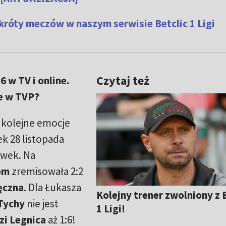
króty meczów w naszym serwisie Betclic 1 Ligi
Czytaj też
6 w TV i online.
ce w TVP?
 kolejne emocje
ek 28 listopada
ywek. Na
om
zremisowała 2:2
ęczna
. Dla Łukasza
Kolejny trener zwolniony z 
Tychy
nie jest
1 Ligi!
zi Legnica
aż 1:6!