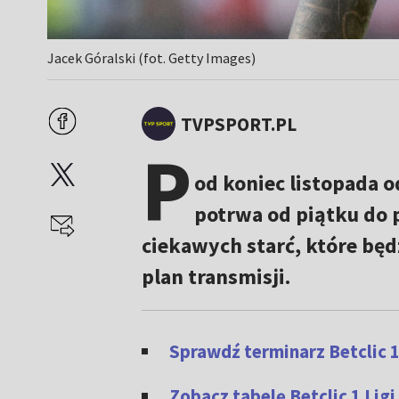
Jacek Góralski (fot. Getty Images)
TVPSPORT.PL
P
od koniec listopada o
potrwa od piątku do p
ciekawych starć, które będ
plan transmisji.
Sprawdź terminarz Betclic 1
Zobacz tabelę Betclic 1 Li