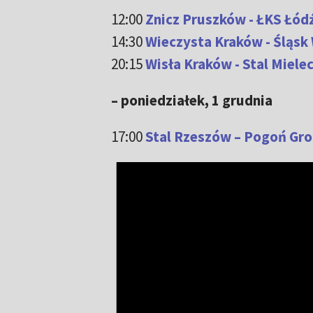
12:00
Znicz Pruszków - ŁKS Łódź
14:30
Wieczysta Kraków - Śląsk
20:15
Wisła Kraków - Stal Mielec
– poniedziałek, 1 grudnia
17:00
Stal Rzeszów – Pogoń Gr