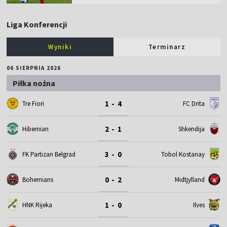
Liga Konferencji
Wyniki
Terminarz
06 SIERPNIA 2026
Piłka nożna
1 - 4
Tre Fiori
FC Drita
2 - 1
Hibernian
Shkendija
3 - 0
FK Partizan Belgrad
Tobol Kostanay
0 - 2
Bohemians
Midtjylland
1 - 0
HNK Rijeka
Ilves