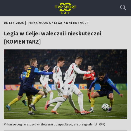
06 LIS 2025
|
PIŁKA NOŻNA
/
LIGA KONFERENCJI
Legia w Celje: waleczni i nieskuteczni
[KOMENTARZ]
Piłkarze Legii walczyli w Słowenii do upadłego, ale przegrali (fot. PAP)