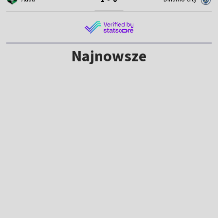
Najnowsze
Kuś po złotym medalu MŚ juniorów: