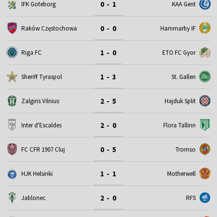
0 - 1
IFK Goteborg
KAA Gent
0 - 0
Raków Częstochowa
Hammarby IF
1 - 0
Riga FC
ETO FC Gyor
1 - 3
Sheriff Tyraspol
St. Gallen
2 - 5
Zalgiris Vilnius
Hajduk Split
2 - 0
Inter d'Escaldes
Flora Tallinn
0 - 5
FC CFR 1907 Cluj
Tromso
1 - 1
HJK Helsinki
Motherwell
2 - 0
Jablonec
RFS