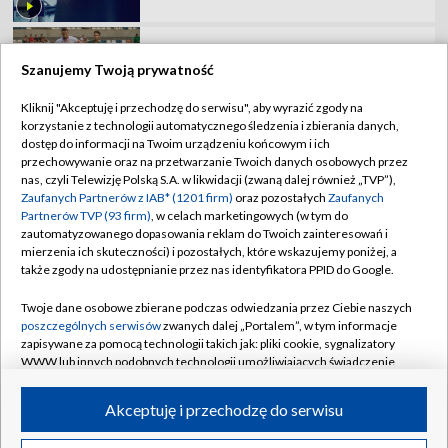
Miedź Legnica – Pogoń Grodzisk
Mazowiecki. Oglądaj mecz Betclic 1 Ligi!
Szanujemy Twoją prywatność
Kliknij "Akceptuję i przechodzę do serwisu", aby wyrazić zgody na
korzystanie z technologii automatycznego śledzenia i zbierania danych,
TVP
dostęp do informacji na Twoim urządzeniu końcowym i ich
przechowywanie oraz na przetwarzanie Twoich danych osobowych przez
Abonament TVP
Regulamin TVP
nas, czyli Telewizję Polską S.A. w likwidacji (zwaną dalej również „TVP”),
Polityka prywatności
Sklep TVP
Zaufanych Partnerów z IAB* (1201 firm)
oraz pozostałych
Zaufanych
Partnerów TVP (93 firm)
, w celach marketingowych (w tym do
Biuro Reklamy
Moje zgody
zautomatyzowanego dopasowania reklam do Twoich zainteresowań i
mierzenia ich skuteczności) i pozostałych, które wskazujemy poniżej, a
Oferta Handlowa
Biuro reklamy
także zgody na udostępnianie przez nas identyfikatora PPID do Google.
Telegazeta ogłoszenia
Kontakt
Twoje dane osobowe zbierane podczas odwiedzania przez Ciebie naszych
Emisja w TVP
poszczególnych serwisów
zwanych dalej „Portalem”, w tym informacje
zapisywane za pomocą technologii takich jak: pliki cookie, sygnalizatory
Kanały
Rada Programowa
WWW lub innych podobnych technologii umożliwiających świadczenie
dopasowanych i bezpiecznych usług, personalizację treści oraz reklam,
Ogłoszenia przetargowe
udostępnianie funkcji mediów społecznościowych oraz analizowanie
©2026 Telewizja Polska Spółka Akcyjna w likwidacji
Akceptuję i przechodzę do serwisu
ruchu w Internecie.
Akademia Telewizyjna