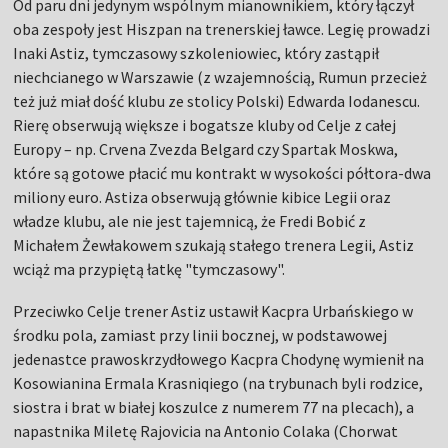
Od paru dni jedynym wspólnym mianownikiem, który łączył
oba zespoły jest Hiszpan na trenerskiej ławce. Legię prowadzi
Inaki Astiz, tymczasowy szkoleniowiec, który zastąpił
niechcianego w Warszawie (z wzajemnością, Rumun przecież
też już miał dość klubu ze stolicy Polski) Edwarda Iodanescu.
Rierę obserwują większe i bogatsze kluby od Celje z całej
Europy – np. Crvena Zvezda Belgard czy Spartak Moskwa,
które są gotowe płacić mu kontrakt w wysokości półtora-dwa
miliony euro. Astiza obserwują głównie kibice Legii oraz
władze klubu, ale nie jest tajemnicą, że Fredi Bobić z
Michałem Żewłakowem szukają stałego trenera Legii, Astiz
wciąż ma przypiętą łatkę "tymczasowy".
Przeciwko Celje trener Astiz ustawił Kacpra Urbańskiego w
środku pola, zamiast przy linii bocznej, w podstawowej
jedenastce prawoskrzydłowego Kacpra Chodynę wymienił na
Kosowianina Ermala Krasniqiego (na trybunach byli rodzice,
siostra i brat w białej koszulce z numerem 77 na plecach), a
napastnika Miletę Rajovicia na Antonio Colaka (Chorwat