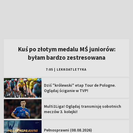
byłam bardzo zestresowana
7:05
|
LEKKOATLETYKA
Dziś "królewski" etap Tour de Pologne.
Oglądaj ściganie w TVP!
Multi1Liga! Oglądaj transmisję sobotnich
meczów 3. kolejki!
Pełnosprawni (08.08.2026)
Zawisza Bydgoszcz – Resovia [NA ŻYWO].
Oglądaj mecz Betclic 2 Ligi
Podhale Nowy Targ – Hutnik Kraków [NA
ŻYWO]. Oglądaj mecz Betclic 2 Ligi