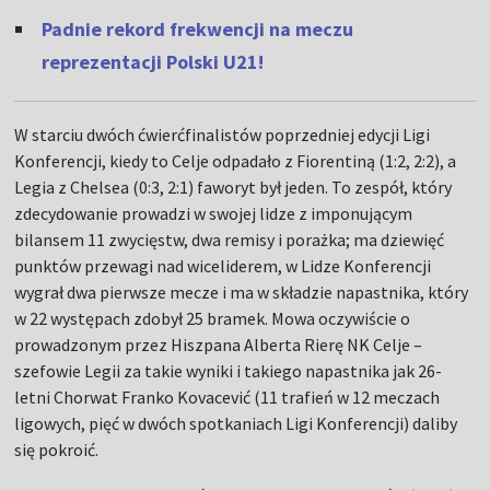
Padnie rekord frekwencji na meczu
reprezentacji Polski U21!
W starciu dwóch ćwierćfinalistów poprzedniej edycji Ligi
Konferencji, kiedy to Celje odpadało z Fiorentiną (1:2, 2:2), a
Legia z Chelsea (0:3, 2:1) faworyt był jeden. To zespół, który
zdecydowanie prowadzi w swojej lidze z imponującym
bilansem 11 zwycięstw, dwa remisy i porażka; ma dziewięć
punktów przewagi nad wiceliderem, w Lidze Konferencji
wygrał dwa pierwsze mecze i ma w składzie napastnika, który
w 22 występach zdobył 25 bramek. Mowa oczywiście o
prowadzonym przez Hiszpana Alberta Rierę NK Celje –
szefowie Legii za takie wyniki i takiego napastnika jak 26-
letni Chorwat Franko Kovacević (11 trafień w 12 meczach
ligowych, pięć w dwóch spotkaniach Ligi Konferencji) daliby
się pokroić.