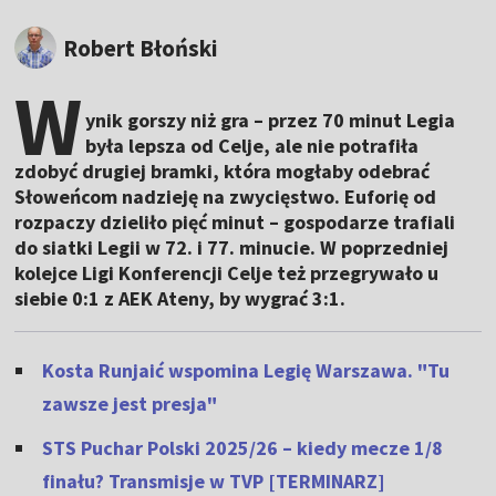
Robert Błoński
W
ynik gorszy niż gra – przez 70 minut Legia
była lepsza od Celje, ale nie potrafiła
zdobyć drugiej bramki, która mogłaby odebrać
Słoweńcom nadzieję na zwycięstwo. Euforię od
rozpaczy dzieliło pięć minut – gospodarze trafiali
do siatki Legii w 72. i 77. minucie. W poprzedniej
kolejce Ligi Konferencji Celje też przegrywało u
siebie 0:1 z AEK Ateny, by wygrać 3:1.
Kosta Runjaić wspomina Legię Warszawa. "Tu
zawsze jest presja"
STS Puchar Polski 2025/26 – kiedy mecze 1/8
finału? Transmisje w TVP [TERMINARZ]