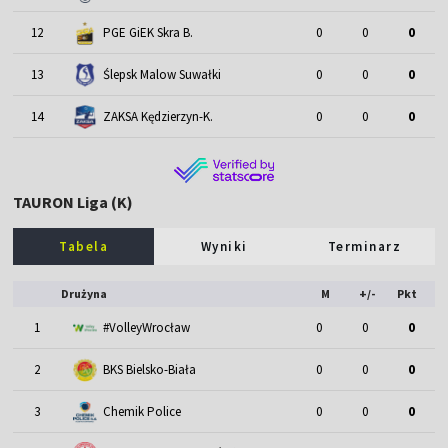
12
PGE GiEK Skra B.
0
0
0
13
Ślepsk Malow Suwałki
0
0
0
14
ZAKSA Kędzierzyn-K.
0
0
0
TAURON Liga (K)
Tabela
Wyniki
Terminarz
Drużyna
M
+/-
Pkt
1
#VolleyWrocław
0
0
0
2
BKS Bielsko-Biała
0
0
0
3
Chemik Police
0
0
0