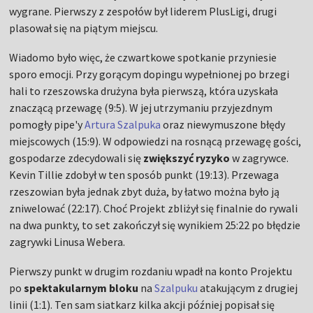
wygrane. Pierwszy z zespołów był liderem PlusLigi, drugi
plasował się na piątym miejscu.
Wiadomo było więc, że czwartkowe spotkanie przyniesie
sporo emocji. Przy gorącym dopingu wypełnionej po brzegi
hali to rzeszowska drużyna była pierwszą, która uzyskała
znaczącą przewagę (9:5). W jej utrzymaniu przyjezdnym
pomogły pipe'y
Artura Szalpuka
oraz niewymuszone błędy
miejscowych (15:9). W odpowiedzi na rosnącą przewagę gości,
gospodarze zdecydowali się
zwiększyć ryzyko
w zagrywce.
Kevin Tillie zdobył w ten sposób punkt (19:13). Przewaga
rzeszowian była jednak zbyt duża, by łatwo można było ją
zniwelować (22:17). Choć Projekt zbliżył się finalnie do rywali
na dwa punkty, to set zakończył się wynikiem 25:22 po błędzie
zagrywki Linusa Webera.
Pierwszy punkt w drugim rozdaniu wpadł na konto Projektu
po
spektakularnym bloku
na
Szalpuku
atakującym z drugiej
linii (1:1). Ten sam siatkarz kilka akcji później popisał się