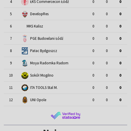
4
ŁKS Commercecon Łódź
0
0
0
5
DevelopRes
0
0
0
6
MKS Kalisz
0
0
0
7
PGE Budowlani Łódź
0
0
0
8
Pałac Bydgoszcz
0
0
0
9
Moya Radomka Radom
0
0
0
10
Sokół Mogilno
0
0
0
11
ITA TOOLS Stal M.
0
0
0
12
UNI Opole
0
0
0