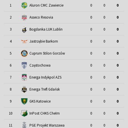
1
Aluron CMC Zawiercie
0
0
0
2
Asseco Resovia
0
0
0
3
Bogdanka LUK Lublin
0
0
0
4
Jastrzębie Barkom
0
0
0
5
Cuprum Stilon Gorzów
0
0
0
6
Częstochowa
0
0
0
7
Energa Indykpol AZS
0
0
0
8
Energa Trefl Gdańsk
0
0
0
9
GKS Katowice
0
0
0
10
InPost CHKS Chełm
0
0
0
11
PGE Projekt Warszawa
0
0
0