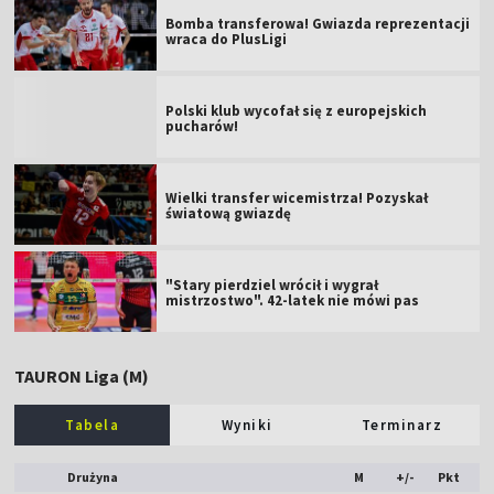
Bomba transferowa! Gwiazda reprezentacji
wraca do PlusLigi
Polski klub wycofał się z europejskich
pucharów!
Wielki transfer wicemistrza! Pozyskał
światową gwiazdę
"Stary pierdziel wrócił i wygrał
mistrzostwo". 42-latek nie mówi pas
TAURON Liga (M)
Tabela
Wyniki
Terminarz
Drużyna
M
+/-
Pkt