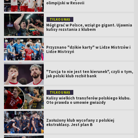
olimpijski w Resovii
TYLKO U NAS
Mógł grać w Polsce, wziął go gigant. Ujawnia
kulisy rozstania z klubem
Przyznano "dzikie karty" w Lidze Mistrzów i
Lidze Mistrzyń
"Turcja to nie jest ten kierunek", czyli o tym,
jak polski klub rozbił bank
TYLKO U NAS
Kulisy wielkich transferów polskiego klubu.
Oto prawda o umowie gwiazdy
Zasłużony klub wycofany z polskiej
ekstraklasy. Jest plan B