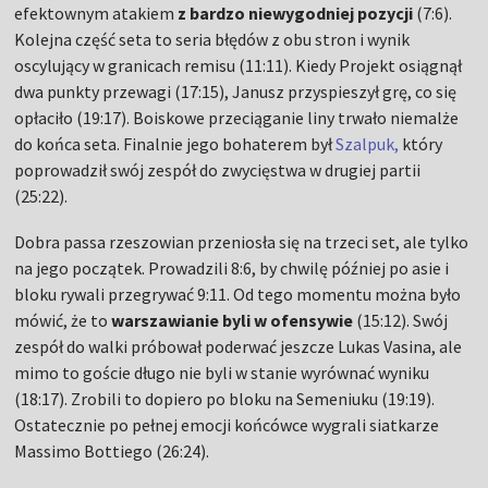
efektownym atakiem
z bardzo niewygodniej pozycji
(7:6).
Kolejna część seta to seria błędów z obu stron i wynik
oscylujący w granicach remisu (11:11). Kiedy Projekt osiągnął
dwa punkty przewagi (17:15), Janusz przyspieszył grę, co się
opłaciło (19:17). Boiskowe przeciąganie liny trwało niemalże
do końca seta. Finalnie jego bohaterem był
Szalpuk,
który
poprowadził swój zespół do zwycięstwa w drugiej partii
(25:22).
Dobra passa rzeszowian przeniosła się na trzeci set, ale tylko
na jego początek. Prowadzili 8:6, by chwilę później po asie i
bloku rywali przegrywać 9:11. Od tego momentu można było
mówić, że to
warszawianie byli w ofensywie
(15:12). Swój
zespół do walki próbował poderwać jeszcze Lukas Vasina, ale
mimo to goście długo nie byli w stanie wyrównać wyniku
(18:17). Zrobili to dopiero po bloku na Semeniuku (19:19).
Ostatecznie po pełnej emocji końcówce wygrali siatkarze
Massimo Bottiego (26:24).