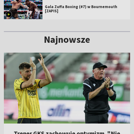
Gala Zuffa Boxing (#7) w Bournemouth
[ZAPIS]
Najnowsze
Trener GKS zachowuje optymizm. "Nie