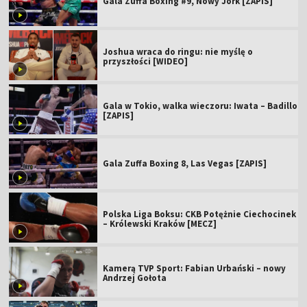
Gala Zuffa Boxing #9, Nowy Jork [ZAPIS]
Joshua wraca do ringu: nie myślę o
przyszłości [WIDEO]
Gala w Tokio, walka wieczoru: Iwata – Badillo
[ZAPIS]
Gala Zuffa Boxing 8, Las Vegas [ZAPIS]
Polska Liga Boksu: CKB Potężnie Ciechocinek
– Królewski Kraków [MECZ]
Kamerą TVP Sport: Fabian Urbański – nowy
Andrzej Gołota