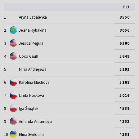
Pkt
1
Aryna Sabalenka
8550
2
Jelena Rybakina
8056
3
Jessica Pegula
6300
4
Coco Gauff
5649
5
Mirra Andriejewa
5293
6
Karolina Muchova
5168
7
Linda Noskova
5016
8
Iga Świątek
4539
9
Amanda Anisimova
4353
10
Elina Switolina
4351