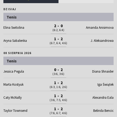
DZISIAJ
Tenis
2 - 0
Elina Switolina
Amanda Anisimova
(6:2, 6:4)
1 - 2
Aryna Sabalenka
J. Aleksandrowa
(6:7, 6:4, 4:6)
08 SIERPNIA 2026
Tenis
0 - 2
Jessica Pegula
Diana Shnaider
(3:6, 3:6)
1 - 2
Marta Kostyuk
Iga Świątek
(6:3, 1:6, 2:6)
1 - 2
Caty McNally
Alexandra Eala
(3:6, 7:5, 4:6)
1 - 2
Taylor Townsend
Belinda Bencic
(7:6, 6:7, 4:6)