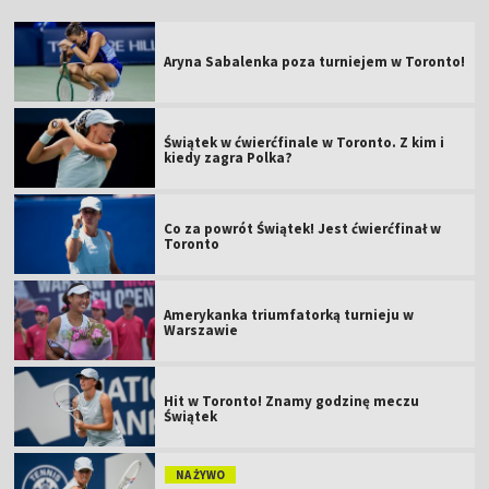
Aryna Sabalenka poza turniejem w Toronto!
Świątek w ćwierćfinale w Toronto. Z kim i
kiedy zagra Polka?
Co za powrót Świątek! Jest ćwierćfinał w
Toronto
Amerykanka triumfatorką turnieju w
Warszawie
Hit w Toronto! Znamy godzinę meczu
Świątek
NA ŻYWO