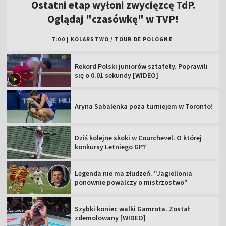
Ostatni etap wyłoni zwycięzcę TdP.
Oglądaj "czasówkę" w TVP!
7:00
|
KOLARSTWO
/
TOUR DE POLOGNE
Rekord Polski juniorów sztafety. Poprawili
się o 0.01 sekundy [WIDEO]
Aryna Sabalenka poza turniejem w Toronto!
Dziś kolejne skoki w Courchevel. O której
konkursy Letniego GP?
Legenda nie ma złudzeń. "Jagiellonia
ponownie powalczy o mistrzostwo"
Szybki koniec walki Gamrota. Został
zdemolowany [WIDEO]