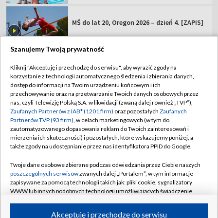
MŚ do lat 20, Oregon 2026 – dzień 4. [ZAPIS]
Szanujemy Twoją prywatność
Kliknij "Akceptuję i przechodzę do serwisu", aby wyrazić zgody na
korzystanie z technologii automatycznego śledzenia i zbierania danych,
TVP
dostęp do informacji na Twoim urządzeniu końcowym i ich
Abonament TVP
Regulamin TVP
przechowywanie oraz na przetwarzanie Twoich danych osobowych przez
nas, czyli Telewizję Polską S.A. w likwidacji (zwaną dalej również „TVP”),
Polityka prywatności
Sklep TVP
Zaufanych Partnerów z IAB* (1201 firm)
oraz pozostałych
Zaufanych
Partnerów TVP (93 firm)
, w celach marketingowych (w tym do
Biuro Reklamy
Moje zgody
zautomatyzowanego dopasowania reklam do Twoich zainteresowań i
mierzenia ich skuteczności) i pozostałych, które wskazujemy poniżej, a
Oferta Handlowa
Biuro reklamy
także zgody na udostępnianie przez nas identyfikatora PPID do Google.
Telegazeta ogłoszenia
Kontakt
Twoje dane osobowe zbierane podczas odwiedzania przez Ciebie naszych
Emisja w TVP
poszczególnych serwisów
zwanych dalej „Portalem”, w tym informacje
zapisywane za pomocą technologii takich jak: pliki cookie, sygnalizatory
Kanały
Rada Programowa
WWW lub innych podobnych technologii umożliwiających świadczenie
dopasowanych i bezpiecznych usług, personalizację treści oraz reklam,
Ogłoszenia przetargowe
udostępnianie funkcji mediów społecznościowych oraz analizowanie
©2026 Telewizja Polska Spółka Akcyjna w likwidacji
Akceptuję i przechodzę do serwisu
ruchu w Internecie.