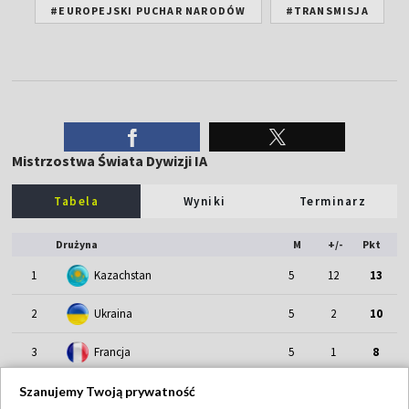
#EUROPEJSKI PUCHAR NARODÓW
#TRANSMISJA
Mistrzostwa Świata Dywizji IA
Tabela
Wyniki
Terminarz
Drużyna
M
+/-
Pkt
1
Kazachstan
5
12
13
2
Ukraina
5
2
10
3
Francja
5
1
8
4
Polska
5
0
8
Szanujemy Twoją prywatność