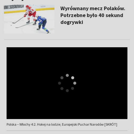
Wyrównany mecz Polaków.
Potrzebne było 40 sekund
dogrywki
Polska – Włochy 4:2. Hokej na lodzie, Europejski Puchar Narodów [SKRÓT]