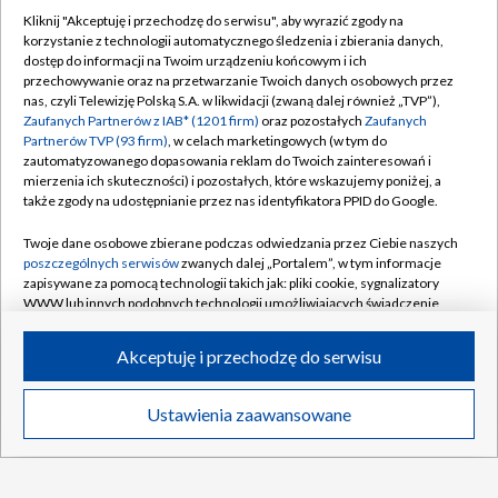
Kliknij "Akceptuję i przechodzę do serwisu", aby wyrazić zgody na
5
Litwa
5
-5
4
korzystanie z technologii automatycznego śledzenia i zbierania danych,
dostęp do informacji na Twoim urządzeniu końcowym i ich
6
Japonia
5
-10
2
przechowywanie oraz na przetwarzanie Twoich danych osobowych przez
nas, czyli Telewizję Polską S.A. w likwidacji (zwaną dalej również „TVP”),
Zaufanych Partnerów z IAB* (1201 firm)
oraz pozostałych
Zaufanych
Partnerów TVP (93 firm)
, w celach marketingowych (w tym do
zautomatyzowanego dopasowania reklam do Twoich zainteresowań i
mierzenia ich skuteczności) i pozostałych, które wskazujemy poniżej, a
także zgody na udostępnianie przez nas identyfikatora PPID do Google.
TVP
Twoje dane osobowe zbierane podczas odwiedzania przez Ciebie naszych
poszczególnych serwisów
zwanych dalej „Portalem”, w tym informacje
Abonament TVP
Regulamin TVP
zapisywane za pomocą technologii takich jak: pliki cookie, sygnalizatory
WWW lub innych podobnych technologii umożliwiających świadczenie
Polityka prywatności
Sklep TVP
dopasowanych i bezpiecznych usług, personalizację treści oraz reklam,
Biuro Reklamy
Moje zgody
udostępnianie funkcji mediów społecznościowych oraz analizowanie
Akceptuję i przechodzę do serwisu
ruchu w Internecie.
Oferta Handlowa
Biuro reklamy
Twoje dane osobowe zbierane podczas odwiedzania przez Ciebie
Ustawienia zaawansowane
Telegazeta ogłoszenia
Kontakt
News
Transmisje
Wideo
Więcej
poszczególnych serwisów
na Portalu, takie jak adresy IP, identyfikatory
Twoich urządzeń końcowych i identyfikatory plików cookie, informacje o
Emisja w TVP
Twoich wyszukiwaniach w serwisach Portalu czy historia odwiedzin będą
Kanały
Rada Programowa
przetwarzane przez TVP,
Zaufanych Partnerów z IAB
oraz pozostałych