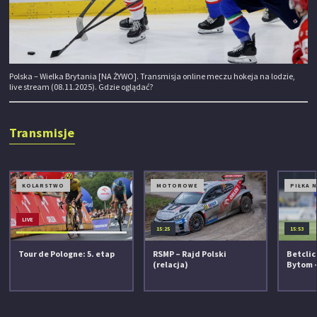
Polska – Wielka Brytania [NA ŻYWO]. Transmisja online meczu hokeja na lodzie,
live stream (08.11.2025). Gdzie oglądać?
Transmisje
KOLARSTWO
MOTOROWE
PIŁKA 
LIVE
15:25
15:53
Tour de Pologne: 5. etap
RSMP – Rajd Polski
Betclic
(relacja)
Bytom –