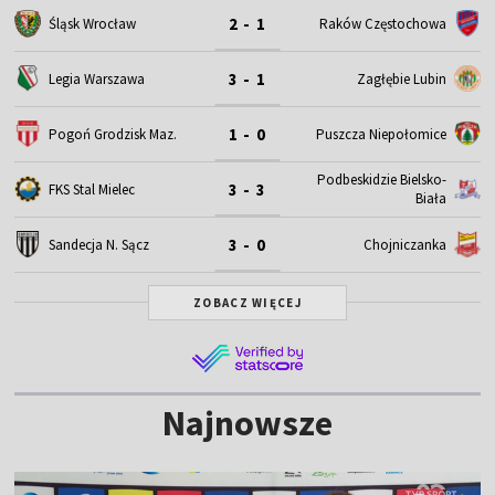
2 - 1
Śląsk Wrocław
Raków Częstochowa
3 - 1
Legia Warszawa
Zagłębie Lubin
1 - 0
Pogoń Grodzisk Maz.
Puszcza Niepołomice
Podbeskidzie Bielsko-
3 - 3
FKS Stal Mielec
Biała
3 - 0
Sandecja N. Sącz
Chojniczanka
ZOBACZ WIĘCEJ
Najnowsze