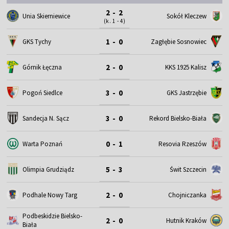
2 - 2
Unia Skierniewice
Sokół Kleczew
(k. 1 - 4)
1 - 0
GKS Tychy
Zagłębie Sosnowiec
2 - 0
Górnik Łęczna
KKS 1925 Kalisz
3 - 0
Pogoń Siedlce
GKS Jastrzębie
3 - 0
Sandecja N. Sącz
Rekord Bielsko-Biała
0 - 1
Warta Poznań
Resovia Rzeszów
5 - 3
Olimpia Grudziądz
Świt Szczecin
2 - 0
Podhale Nowy Targ
Chojniczanka
Podbeskidzie Bielsko-
2 - 0
Hutnik Kraków
Biała