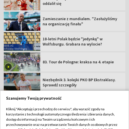
oddalił się
Zamieszanie z mundialem. "Zasłużyliśmy
na organizację finału"
18-letni Polak będzie "jedynką" w
Wolfsburgu. Grabara na wylocie?
83. Tour de Pologne: kraksa na 4. etapie
Niezbędnik 3. kolejki PKO BP Ekstraklasy.
Sprawdź szczegóły
Szanujemy Twoją prywatność
Kliknij "Akceptuję i przechodzę do serwisu", aby wyrazić zgody na
korzystanie z technologii automatycznego śledzenia i zbierania danych,
TVP
dostęp do informacji na Twoim urządzeniu końcowym i ich
Abonament TVP
Regulamin TVP
przechowywanie oraz na przetwarzanie Twoich danych osobowych przez