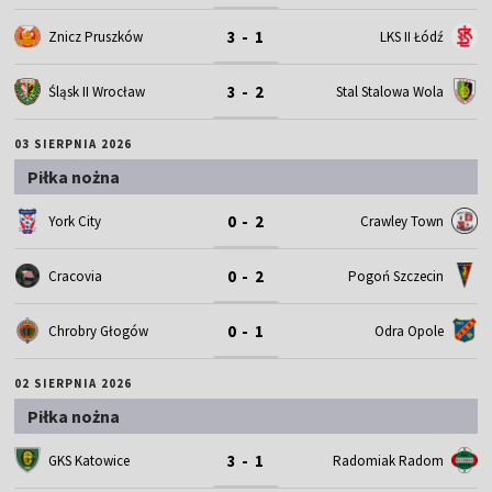
3 - 1
Znicz Pruszków
LKS II Łódź
3 - 2
Śląsk II Wrocław
Stal Stalowa Wola
03 SIERPNIA 2026
Piłka nożna
0 - 2
York City
Crawley Town
0 - 2
Cracovia
Pogoń Szczecin
0 - 1
Chrobry Głogów
Odra Opole
02 SIERPNIA 2026
Piłka nożna
3 - 1
GKS Katowice
Radomiak Radom