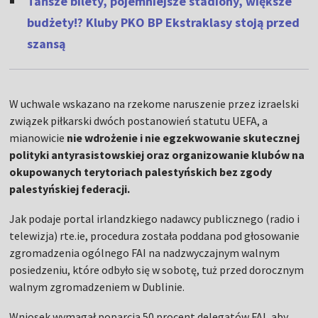
Tańsze bilety, pojemniejsze stadiony, większe
budżety!? Kluby PKO BP Ekstraklasy stoją przed
szansą
W uchwale wskazano na rzekome naruszenie przez izraelski
związek piłkarski dwóch postanowień statutu UEFA, a
mianowicie
nie wdrożenie i nie egzekwowanie skutecznej
polityki antyrasistowskiej oraz organizowanie klubów na
okupowanych terytoriach palestyńskich bez zgody
palestyńskiej federacji.
Jak podaje portal irlandzkiego nadawcy publicznego (radio i
telewizja) rte.ie, procedura została poddana pod głosowanie
zgromadzenia ogólnego FAI na nadzwyczajnym walnym
posiedzeniu, które odbyło się w sobotę, tuż przed dorocznym
walnym zgromadzeniem w Dublinie.
Wniosek wymagał poparcia 50 procent delegatów FAI, aby