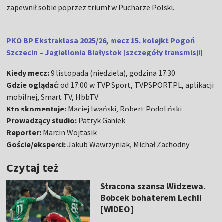
zapewnił sobie poprzez triumf w Pucharze Polski.
PKO BP Ekstraklasa 2025/26, mecz 15. kolejki: Pogoń
Szczecin – Jagiellonia Białystok [szczegóły transmisji]
Kiedy mecz:
9 listopada (niedziela), godzina 17:30
Gdzie oglądać:
od 17:00 w TVP Sport, TVPSPORT.PL, aplikacji
mobilnej, Smart TV, HbbTV
Kto skomentuje:
Maciej Iwański, Robert Podoliński
Prowadzący studio:
Patryk Ganiek
Reporter:
Marcin Wojtasik
Goście/eksperci:
Jakub Wawrzyniak, Michał Zachodny
Czytaj też
Stracona szansa Widzewa.
Bobcek bohaterem Lechii
[WIDEO]