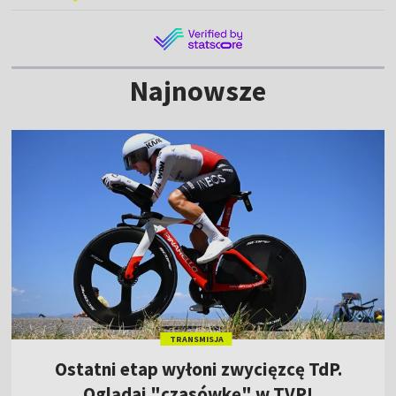
Najnowsze
TRANSMISJA
Ostatni etap wyłoni zwycięzcę TdP.
Oglądaj "czasówkę" w TVP!