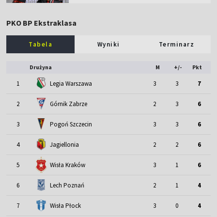
PKO BP Ekstraklasa
Tabela
Wyniki
Terminarz
Drużyna
M
+/-
Pkt
1
Legia Warszawa
3
3
7
2
Górnik Zabrze
2
3
6
3
Pogoń Szczecin
3
3
6
4
Jagiellonia
2
2
6
5
Wisła Kraków
3
1
6
6
Lech Poznań
2
1
4
7
Wisła Płock
3
0
4