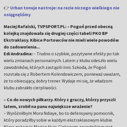
👉
Urban tonuje nastroje: na razie niczego wielkiego nie
osiągnęliśmy
Maciej Rafalski, TVPSPORT.PL: – Pogoń przed obecną
kolejką znajdowała się drugiej części tabeli PKO BP
Ekstraklasy. Kibice Portowców nie mieli wiele powodów
do zadowolenia...
Edi Andradina:
– Trudno o szybkie, pozytywne efekty po tak
wielu zmianach personalnych. Latem z klubu odeszło wielu
zawodników, których zastąpili inni. Szkoda, że Pogoń
rozstała się z Robertem Kolendowiczem, ponieważ uważam,
że to obiecujący, dobry trener. Wydaje mi się, że władzom
klubu zabrakło cierpliwości.
– Co do nowych piłkarzy. Który z graczy, którzy przyszli
latem, zrobił na panu największe wrażenie?
– Wyróżniłbym Mora Ndiaye, bo to defensywny pomocnik,
który poradziłby sobie w każdym ekstraklasowym klubie.
Klasę pokazuje Marian Huja. Ciekawym zawodnikiem jest