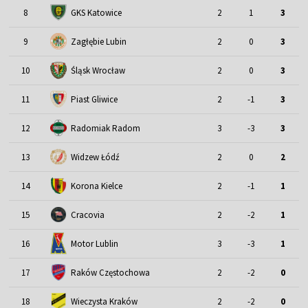
8
GKS Katowice
2
1
3
9
Zagłębie Lubin
2
0
3
Śląsk Wrocław
10
2
0
3
11
Piast Gliwice
2
-1
3
12
Radomiak Radom
3
-3
3
13
Widzew Łódź
2
0
2
14
Korona Kielce
2
-1
1
15
Cracovia
2
-2
1
Motor Lublin
16
3
-3
1
17
Raków Częstochowa
2
-2
0
18
Wieczysta Kraków
2
-2
0