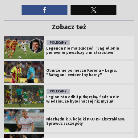
Zobacz też
POLECAMY
Legenda nie ma złudzeń. "Jagiellonia
ponownie powalczy o mistrzostwo"
Oburzenie po meczu Korona – Legia.
"Bałagan i ewidentny karny"
POLECAMY
Legionista odbił piłkę ręką. Sędzia nie
wiedział, że było inaczej niż myślał
Niezbędnik 3. kolejki PKO BP Ekstraklasy.
Sprawdź szczegóły