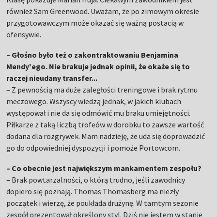
również Sam Greenwood. Uważam, że po zimowym okresie
przygotowawczym może okazać się ważną postacią w
ofensywie.
– Głośno było też o zakontraktowaniu Benjamina
Mendy'ego. Nie brakuje jednak opinii, że okaże się to
raczej nieudany transfer...
– Z pewnością ma duże zaległości treningowe i brak rytmu
meczowego. Wszyscy wiedzą jednak, w jakich klubach
występował i nie da się odmówić mu braku umiejętności.
Piłkarze z taką liczbą trofeów w dorobku to zawsze wartość
dodana dla rozgrywek. Mam nadzieję, że uda się doprowadzić
go do odpowiedniej dyspozycji i pomoże Portowcom.
– Co obecnie jest największym mankamentem zespołu?
– Brak powtarzalności, o którą trudno, jeśli zawodnicy
dopiero się poznają. Thomas Thomasberg ma niezły
początek i wierzę, że poukłada drużynę. W tamtym sezonie
zespół prezentował określony styl. Dziś nie jestem w stanie