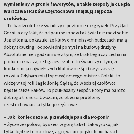
wymieniany w gronie faworytów, a takie zespoły jak Legia
Warszawa i Raków Częstochowa znajdują się poza
czołówką...
– To bardzo dobrze świadczy o poziomie rozgrywek. Przykład
Górnika czy fakt, że od paru sezonów tak świetnie radzi sobie
Jagiellonia, pokazuje, że kluby o mniejszych budżetach mają
dobry skauting i odpowiedni pomysł na budowę drużyny.
Absolutnie nie zgadzam się z tym, że brak Legii czy Lecha na
podium oznacza, że liga jest słaba. To świadczy o tym, że
konkurencja największych klubów nie śpi i cały czas się
rozwija. Gdybym miał typować nowego mistrza Polski, to
widzę w tej roli Jagiellonię. Sądzę, że w ścisłej czołówce
będzie także Raków. To poukładany zespół, który ma bardzo
dobrego trenera. Uważam, że obecne problemy
częstochowian są tylko przejściowe..
– Jaki koniec sezonu przewiduje pan dla Pogoni?
– Życzę zespołowi, by szedł w górę tabeli tak wysoko, jak
tylko będzie to możliwe, a grę w europejskich pucharach