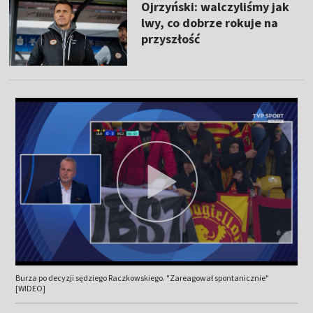
Ojrzyński: walczyliśmy jak
lwy, co dobrze rokuje na
przyszłość
Burza po decyzji sędziego Raczkowskiego. "Zareagował spontanicznie"
[WIDEO]