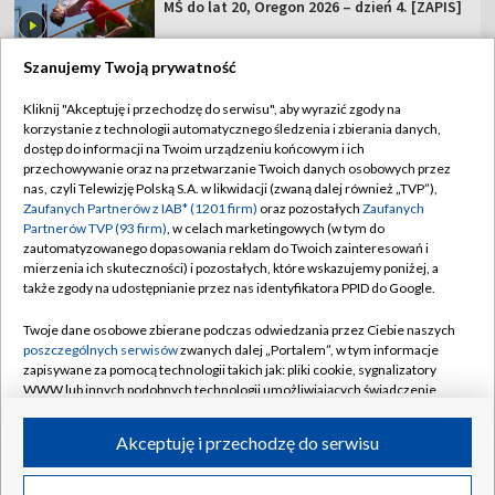
MŚ do lat 20, Oregon 2026 – dzień 4. [ZAPIS]
Szanujemy Twoją prywatność
Kliknij "Akceptuję i przechodzę do serwisu", aby wyrazić zgody na
korzystanie z technologii automatycznego śledzenia i zbierania danych,
TVP
dostęp do informacji na Twoim urządzeniu końcowym i ich
Abonament TVP
Regulamin TVP
przechowywanie oraz na przetwarzanie Twoich danych osobowych przez
nas, czyli Telewizję Polską S.A. w likwidacji (zwaną dalej również „TVP”),
Polityka prywatności
Sklep TVP
Zaufanych Partnerów z IAB* (1201 firm)
oraz pozostałych
Zaufanych
Partnerów TVP (93 firm)
, w celach marketingowych (w tym do
Biuro Reklamy
Moje zgody
zautomatyzowanego dopasowania reklam do Twoich zainteresowań i
mierzenia ich skuteczności) i pozostałych, które wskazujemy poniżej, a
Oferta Handlowa
Biuro reklamy
także zgody na udostępnianie przez nas identyfikatora PPID do Google.
Telegazeta ogłoszenia
Kontakt
Twoje dane osobowe zbierane podczas odwiedzania przez Ciebie naszych
Emisja w TVP
poszczególnych serwisów
zwanych dalej „Portalem”, w tym informacje
zapisywane za pomocą technologii takich jak: pliki cookie, sygnalizatory
Kanały
Rada Programowa
WWW lub innych podobnych technologii umożliwiających świadczenie
dopasowanych i bezpiecznych usług, personalizację treści oraz reklam,
Ogłoszenia przetargowe
udostępnianie funkcji mediów społecznościowych oraz analizowanie
©2026 Telewizja Polska Spółka Akcyjna w likwidacji
Akceptuję i przechodzę do serwisu
ruchu w Internecie.
Akademia Telewizyjna
Informacje o nadawcy
Twoje dane osobowe zbierane podczas odwiedzania przez Ciebie