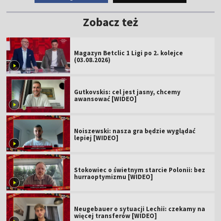
Zobacz też
Magazyn Betclic 1 Ligi po 2. kolejce
(03.08.2026)
Gutkovskis: cel jest jasny, chcemy
awansować [WIDEO]
Noiszewski: nasza gra będzie wyglądać
lepiej [WIDEO]
Stokowiec o świetnym starcie Polonii: bez
hurraoptymizmu [WIDEO]
Neugebauer o sytuacji Lechii: czekamy na
więcej transferów [WIDEO]