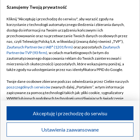
Szanujemy Twoją prywatność
"Lewy" tym razem bez gola. Dobry początek
"Strażaków" [WIDEO]
Kliknij "Akceptuję i przechodzę do serwisu", aby wyrazić zgody na
korzystanie z technologii automatycznego śledzenia i zbierania danych,
dostęp do informacji na Twoim urządzeniu końcowym i ich
przechowywanie oraz na przetwarzanie Twoich danych osobowych przez
MŚ do lat 20, Oregon: oglądaj 2. dzień
nas, czyli Telewizję Polską S.A. w likwidacji (zwaną dalej również „TVP”),
Zaufanych Partnerów z IAB* (1201 firm)
oraz pozostałych
Zaufanych
Partnerów TVP (93 firm)
, w celach marketingowych (w tym do
zautomatyzowanego dopasowania reklam do Twoich zainteresowań i
mierzenia ich skuteczności) i pozostałych, które wskazujemy poniżej, a
także zgody na udostępnianie przez nas identyfikatora PPID do Google.
TVP
Twoje dane osobowe zbierane podczas odwiedzania przez Ciebie naszych
Abonament TVP
Regulamin TVP
poszczególnych serwisów
zwanych dalej „Portalem”, w tym informacje
Polityka prywatności
Sklep TVP
zapisywane za pomocą technologii takich jak: pliki cookie, sygnalizatory
WWW lub innych podobnych technologii umożliwiających świadczenie
Biuro Reklamy
Moje zgody
dopasowanych i bezpiecznych usług, personalizację treści oraz reklam,
udostępnianie funkcji mediów społecznościowych oraz analizowanie
Oferta Handlowa
Biuro reklamy
Akceptuję i przechodzę do serwisu
ruchu w Internecie.
Telegazeta ogłoszenia
Kontakt
Twoje dane osobowe zbierane podczas odwiedzania przez Ciebie
Ustawienia zaawansowane
News
Transmisje
Wideo
Więcej
Emisja w TVP
poszczególnych serwisów
na Portalu, takie jak adresy IP, identyfikatory
Twoich urządzeń końcowych i identyfikatory plików cookie, informacje o