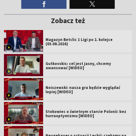
Zobacz też
Magazyn Betclic 1 Ligi po 2. kolejce
(03.08.2026)
Gutkovskis: cel jest jasny, chcemy
awansować [WIDEO]
Noiszewski: nasza gra będzie wyglądać
lepiej [WIDEO]
Stokowiec o świetnym starcie Polonii: bez
hurraoptymizmu [WIDEO]
Neugebauer o sytuacji Lechii: czekamy na