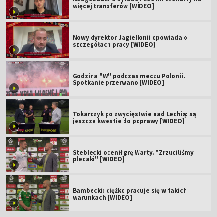
więcej transferów [WIDEO]
Nowy dyrektor Jagiellonii opowiada o
szczegółach pracy [WIDEO]
Godzina "W" podczas meczu Polonii.
Spotkanie przerwano [WIDEO]
Tokarczyk po zwycięstwie nad Lechią: są
jeszcze kwestie do poprawy [WIDEO]
Steblecki ocenił grę Warty. "Zrzuciliśmy
plecaki" [WIDEO]
Bambecki: ciężko pracuje się w takich
warunkach [WIDEO]