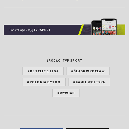
Pobierz aplikację
TVP SPORT
ŹRÓDŁO: TVP SPORT
#BETCLIC 1 LIGA
#ŚLĄSK WROCŁAW
#POLONIA BYTOM
#KAMIL WOJTYRA
#WYWIAD