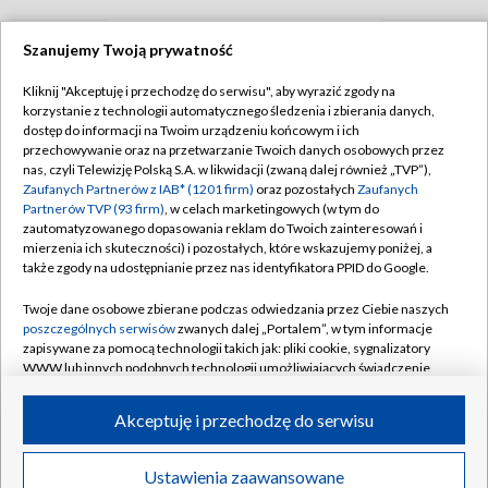
Szanujemy Twoją prywatność
TVP
Kliknij "Akceptuję i przechodzę do serwisu", aby wyrazić zgody na
korzystanie z technologii automatycznego śledzenia i zbierania danych,
Abonament TVP
Regulamin TVP
dostęp do informacji na Twoim urządzeniu końcowym i ich
Polityka prywatności
Sklep TVP
przechowywanie oraz na przetwarzanie Twoich danych osobowych przez
nas, czyli Telewizję Polską S.A. w likwidacji (zwaną dalej również „TVP”),
Biuro Reklamy
Moje zgody
Zaufanych Partnerów z IAB* (1201 firm)
oraz pozostałych
Zaufanych
Partnerów TVP (93 firm)
, w celach marketingowych (w tym do
Oferta Handlowa
Biuro reklamy
zautomatyzowanego dopasowania reklam do Twoich zainteresowań i
mierzenia ich skuteczności) i pozostałych, które wskazujemy poniżej, a
Telegazeta ogłoszenia
Kontakt
także zgody na udostępnianie przez nas identyfikatora PPID do Google.
Emisja w TVP
Twoje dane osobowe zbierane podczas odwiedzania przez Ciebie naszych
Kanały
Rada Programowa
poszczególnych serwisów
zwanych dalej „Portalem”, w tym informacje
zapisywane za pomocą technologii takich jak: pliki cookie, sygnalizatory
Ogłoszenia przetargowe
WWW lub innych podobnych technologii umożliwiających świadczenie
©2026 Telewizja Polska Spółka Akcyjna w likwidacji
dopasowanych i bezpiecznych usług, personalizację treści oraz reklam,
Akademia Telewizyjna
udostępnianie funkcji mediów społecznościowych oraz analizowanie
Akceptuję i przechodzę do serwisu
Informacje o nadawcy
ruchu w Internecie.
Centrum informacji TVP
Twoje dane osobowe zbierane podczas odwiedzania przez Ciebie
Ustawienia zaawansowane
News
Transmisje
Wideo
Więcej
poszczególnych serwisów
na Portalu, takie jak adresy IP, identyfikatory