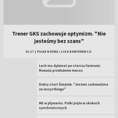
Trener GKS zachowuje optymizm. "Nie
jesteśmy bez szans"
21:17
|
PIŁKA NOŻNA
/
LIGA KONFERENCJI
Lech ma dylemat po starciu Farerami.