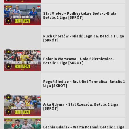
Stal Mielec – Podbeskidzie Bielsko-Biała.
Betclic 1 Liga [SKRÓT]
Ruch Chorzów – Miedź Legnica. Betclic 1 Liga
[SKRÓT]
Polonia Warszawa – Unia Skierniewice.
Betclic 1 Liga [SKRÓT]
Pogoń Siedlce – Bruk-Bet Termalica. Betclic 1
Liga [SKRÓT]
Arka Gdynia – Stal Rzeszów. Betclic 1 Liga
[SKRÓT]
Lechia Gdańsk – Warta Poznań. Betclic 1 Liga