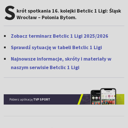
S
krót spotkania 16. kolejki Betclic 1 Ligi: Śląsk
Wrocław – Polonia Bytom.
Zobacz terminarz Betclic 1 Ligi 2025/2026
Sprawdź sytuację w tabeli Betclic 1 Ligi
Najnowsze informacje, skróty i materiały w
naszym serwisie Betclic 1 Ligi
Pobierz aplikację
TVP SPORT