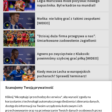
Legia Warszawa może pozyskać nowego
napastnika. Był w kadrze na mundial!
Mońka: nie lubię grać z takimi zespołami
[WIDEO]
"Dzisiaj duża firma przegrywa u nas".
Umiarkowane zadowolenie Jagiellonii
Agnero po zwycięstwie z Klaksvik:
powinniśmy szybciej grać piłką [WIDEO]
Kiedy mecze Lecha w europejskich
pucharach? Sprawdź terminarz!
Szanujemy Twoją prywatność
Kliknij "Akceptuję i przechodzę do serwisu", aby wyrazić zgody na
korzystanie z technologii automatycznego śledzenia i zbierania danych,
TVP
dostęp do informacji na Twoim urządzeniu końcowym i ich
Abonament TVP
Regulamin TVP
przechowywanie oraz na przetwarzanie Twoich danych osobowych przez