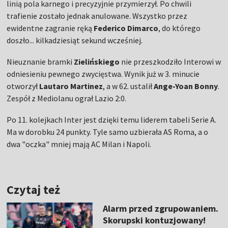
linią pola karnego i precyzyjnie przymierzył. Po chwili
trafienie zostało jednak anulowane. Wszystko przez
ewidentne zagranie ręką
Federico Dimarco
, do którego
doszło... kilkadziesiąt sekund wcześniej.
Nieuznanie bramki
Zielińskiego
nie przeszkodziło Interowi w
odniesieniu pewnego zwycięstwa. Wynik już w 3. minucie
otworzył
Lautaro Martinez
, a w 62. ustalił
Ange-Yoan Bonny
.
Zespół z Mediolanu ograł Lazio 2:0.
Po 11. kolejkach Inter jest dzięki temu liderem tabeli Serie A.
Ma w dorobku 24 punkty. Tyle samo uzbierała AS Roma, a o
dwa "oczka" mniej mają AC Milan i Napoli.
Czytaj też
Alarm przed zgrupowaniem.
Skorupski kontuzjowany!