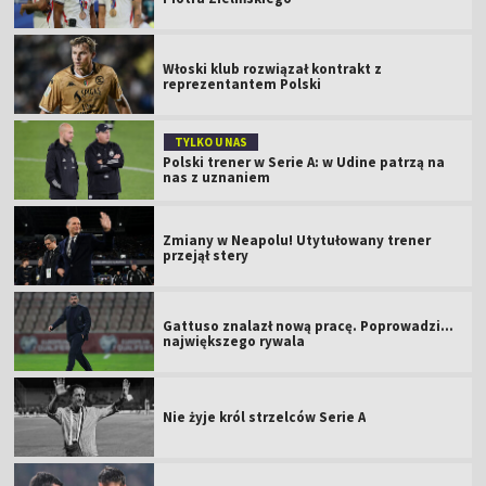
Włoski klub rozwiązał kontrakt z
reprezentantem Polski
TYLKO U NAS
Polski trener w Serie A: w Udine patrzą na
nas z uznaniem
Zmiany w Neapolu! Utytułowany trener
przejął stery
Gattuso znalazł nową pracę. Poprowadzi...
największego rywala
Nie żyje król strzelców Serie A