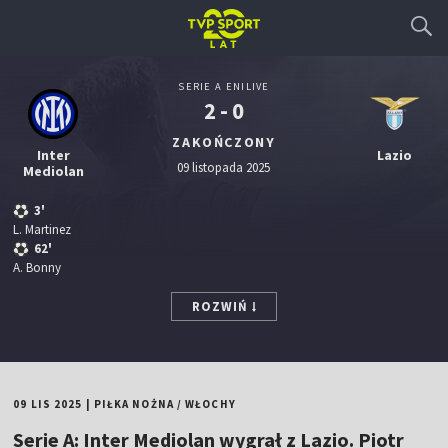
SERIE A ENILIVE
2 - 0
ZAKOŃCZONY
Inter
Lazio
09 listopada 2025
Mediolan
3'
L. Martinez
62'
A. Bonny
ROZWIŃ
09 LIS 2025
|
PIŁKA NOŻNA
/
WŁOCHY
Serie A: Inter Mediolan wygrał z Lazio. Piotr