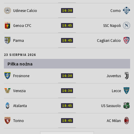
Udinese Calcio
Como
16:30
Genoa CFC
SSC Napoli
18:45
Parma
Cagliari Calcio
18:45
23 SIERPNIA 2026
Piłka nożna
Frosinone
Juventus
16:30
Venezia
Lecce
16:30
Atalanta
US Sassuolo
18:45
Torino
AC Milan
18:45