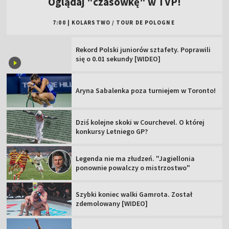
Oglądaj "czasówkę" w TVP!
7:00
|
KOLARSTWO
/
TOUR DE POLOGNE
Rekord Polski juniorów sztafety. Poprawili
się o 0.01 sekundy [WIDEO]
Aryna Sabalenka poza turniejem w Toronto!
Dziś kolejne skoki w Courchevel. O której
konkursy Letniego GP?
Legenda nie ma złudzeń. "Jagiellonia
ponownie powalczy o mistrzostwo"
Szybki koniec walki Gamrota. Został
zdemolowany [WIDEO]