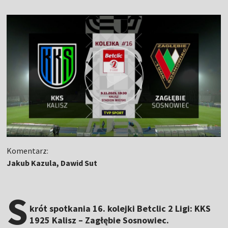
Komentarz:
Jakub Kazula, Dawid Sut
S
krót spotkania 16. kolejki Betclic 2 Ligi: KKS
1925 Kalisz – Zagłębie Sosnowiec.