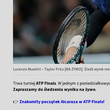
Lorenzo Musetti – Taylor Fritz [NA ŻYWO]. Śledź wynik me
Trwa turniej
ATP Finals
. W jednym z poniedziałkow
Zapraszamy do śledzenia wyniku na żywo.
👉
Znakomity początek Alcaraza w ATP Finals!