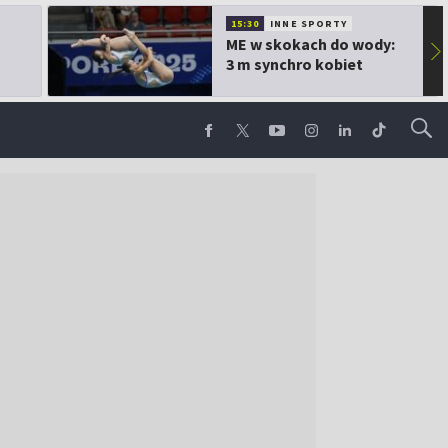
15:30
INNE SPORTY
ME w skokach do wody:
▶
3 m synchro kobiet