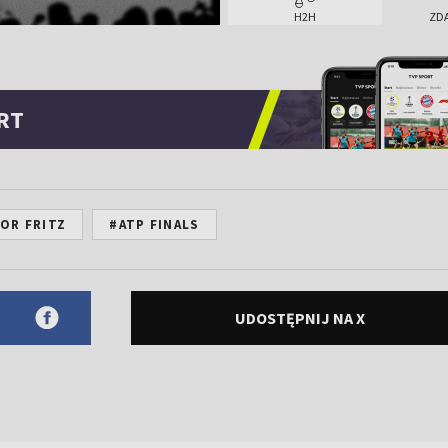
Lorenzo Musetti
H2H
ZD
10/07/2024
Wimbledon
Lorenzo Musetti
RT
07/04/2024
Monte Carlo Masters
Lorenzo Musetti
OR FRITZ
#ATP FINALS
UDOSTĘPNIJ NA X