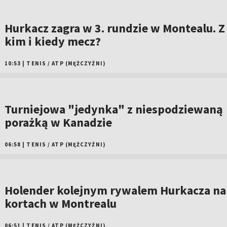
Hurkacz zagra w 3. rundzie w Montealu. Z
kim i kiedy mecz?
10:53
|
TENIS
/
ATP (MĘŻCZYŹNI)
Turniejowa "jedynka" z niespodziewaną
porażką w Kanadzie
06:58
|
TENIS
/
ATP (MĘŻCZYŹNI)
Holender kolejnym rywalem Hurkacza na
kortach w Montrealu
06:51
|
TENIS
/
ATP (MĘŻCZYŹNI)