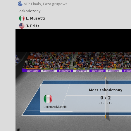
ATP Finals
, Faza grupowa
Zakończony
L. Musetti
T. Fritz
Mecz zakończony
0
2
:
-
-
-
-
:
:
Lorenzo Musetti