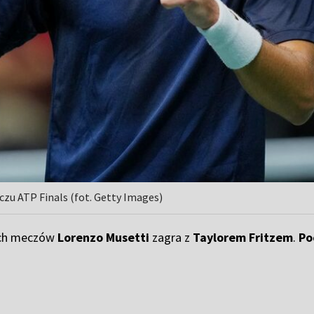
czu ATP Finals (fot. Getty Images)
ych meczów
Lorenzo Musetti
zagra z
Taylorem Fritzem
.
Po