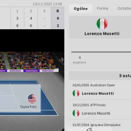
10/11/2025 13:00
Forma
Ostatn
Ogólne
1
2
3
R
3
4
-
0
6
6
-
2
Lorenzo Musetti
4
wygrane
5 ost
26/01/2026
Australian Open
Lorenzo Musetti
10/11/2025
ATP Finals
Taylor Fritz
Lorenzo Musetti
31/07/2024
Igrzyska Olimpijskie