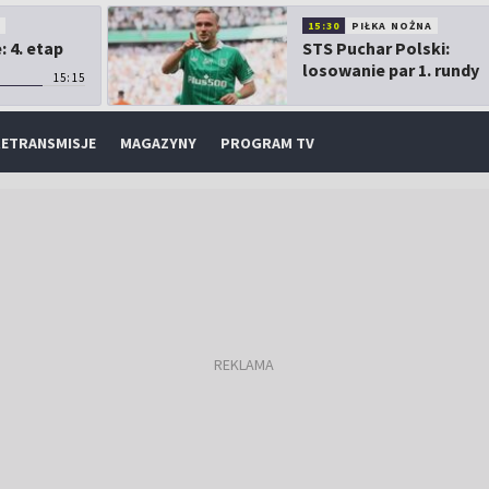
O
15:30
PIŁKA NOŻNA
 4. etap
STS Puchar Polski:
losowanie par 1. rundy
15:15
ETRANSMISJE
MAGAZYNY
PROGRAM TV