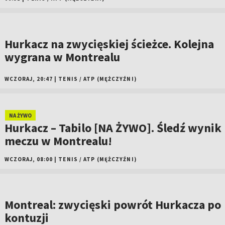
Hurkacz na zwycięskiej ścieżce. Kolejna
wygrana w Montrealu
WCZORAJ, 20:47
|
TENIS
/
ATP (MĘŻCZYŹNI)
NA ŻYWO
Hurkacz – Tabilo [NA ŻYWO]. Śledź wynik
meczu w Montrealu!
WCZORAJ, 08:00
|
TENIS
/
ATP (MĘŻCZYŹNI)
Montreal: zwycięski powrót Hurkacza po
kontuzji