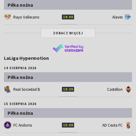
Piłka nożna
Rayo Vallecano
Alaves
19:00
ZOBACZ WIĘCEJ
LaLiga Hypermotion
14 SIERPNIA 2026
Piłka nożna
Real Sociedad B
Castellon
18:30
15 SIERPNIA 2026
Piłka nożna
FC Andorra
AD Ceuta FC
15:00