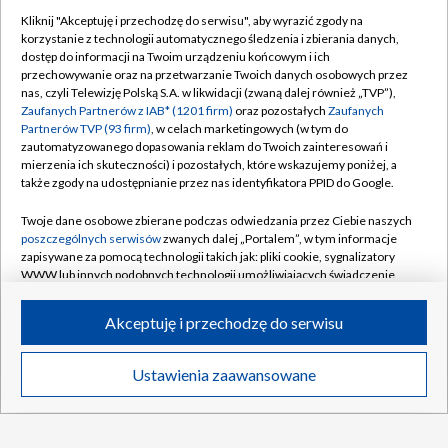
Toronto
Kliknij "Akceptuję i przechodzę do serwisu", aby wyrazić zgody na
korzystanie z technologii automatycznego śledzenia i zbierania danych,
dostęp do informacji na Twoim urządzeniu końcowym i ich
Dziś mecz Hapoel Tel Awiw – GKS Katowice.
przechowywanie oraz na przetwarzanie Twoich danych osobowych przez
Sprawdź składy!
nas, czyli Telewizję Polską S.A. w likwidacji (zwaną dalej również „TVP”),
Zaufanych Partnerów z IAB* (1201 firm)
oraz pozostałych
Zaufanych
Partnerów TVP (93 firm)
, w celach marketingowych (w tym do
zautomatyzowanego dopasowania reklam do Twoich zainteresowań i
mierzenia ich skuteczności) i pozostałych, które wskazujemy poniżej, a
także zgody na udostępnianie przez nas identyfikatora PPID do Google.
TVP
Abonament TVP
Regulamin TVP
Twoje dane osobowe zbierane podczas odwiedzania przez Ciebie naszych
poszczególnych serwisów
zwanych dalej „Portalem”, w tym informacje
Polityka prywatności
Sklep TVP
zapisywane za pomocą technologii takich jak: pliki cookie, sygnalizatory
WWW lub innych podobnych technologii umożliwiających świadczenie
Biuro Reklamy
Moje zgody
dopasowanych i bezpiecznych usług, personalizację treści oraz reklam,
udostępnianie funkcji mediów społecznościowych oraz analizowanie
Oferta Handlowa
Biuro reklamy
Akceptuję i przechodzę do serwisu
ruchu w Internecie.
Telegazeta ogłoszenia
Kontakt
Twoje dane osobowe zbierane podczas odwiedzania przez Ciebie
Ustawienia zaawansowane
Emisja w TVP
News
Transmisje
Wideo
Więcej
poszczególnych serwisów
na Portalu, takie jak adresy IP, identyfikatory
Twoich urządzeń końcowych i identyfikatory plików cookie, informacje o
Kanały
Rada Programowa
DO GÓRY
Twoich wyszukiwaniach w serwisach Portalu czy historia odwiedzin będą
przetwarzane przez TVP,
Zaufanych Partnerów z IAB
oraz pozostałych
Ogłoszenia przetargowe