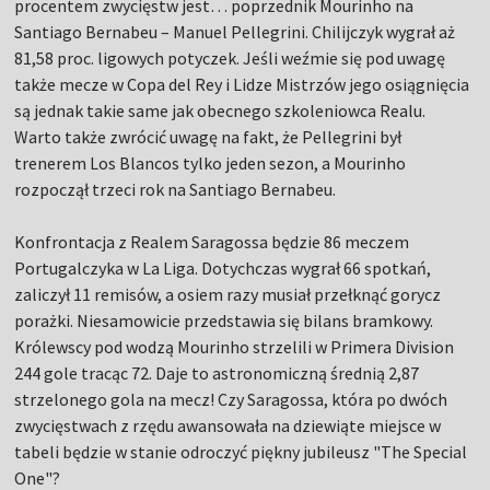
procentem zwycięstw jest… poprzednik Mourinho na
Santiago Bernabeu – Manuel Pellegrini. Chilijczyk wygrał aż
81,58 proc. ligowych potyczek. Jeśli weźmie się pod uwagę
także mecze w Copa del Rey i Lidze Mistrzów jego osiągnięcia
są jednak takie same jak obecnego szkoleniowca Realu.
Warto także zwrócić uwagę na fakt, że Pellegrini był
trenerem Los Blancos tylko jeden sezon, a Mourinho
rozpoczął trzeci rok na Santiago Bernabeu.
Konfrontacja z Realem Saragossa będzie 86 meczem
Portugalczyka w La Liga. Dotychczas wygrał 66 spotkań,
zaliczył 11 remisów, a osiem razy musiał przełknąć gorycz
porażki. Niesamowicie przedstawia się bilans bramkowy.
Królewscy pod wodzą Mourinho strzelili w Primera Division
244 gole tracąc 72. Daje to astronomiczną średnią 2,87
strzelonego gola na mecz! Czy Saragossa, która po dwóch
zwycięstwach z rzędu awansowała na dziewiąte miejsce w
tabeli będzie w stanie odroczyć piękny jubileusz "The Special
One"?