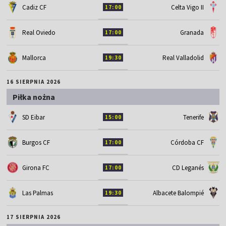
Cadiz CF
Celta Vigo II
17:00
Real Oviedo
Granada
17:00
Mallorca
Real Valladolid
19:30
16 SIERPNIA 2026
Piłka nożna
SD Eibar
Tenerife
15:00
Burgos CF
Córdoba CF
17:00
Girona FC
CD Leganés
17:00
Las Palmas
Albacete Balompié
19:30
17 SIERPNIA 2026