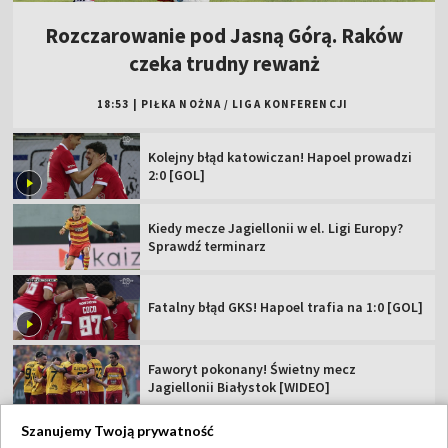
Rozczarowanie pod Jasną Górą. Raków
czeka trudny rewanż
18:53
|
PIŁKA NOŻNA
/
LIGA KONFERENCJI
Kolejny błąd katowiczan! Hapoel prowadzi
2:0 [GOL]
Kiedy mecze Jagiellonii w el. Ligi Europy?
Sprawdź terminarz
Fatalny błąd GKS! Hapoel trafia na 1:0 [GOL]
Faworyt pokonany! Świetny mecz
Jagiellonii Białystok [WIDEO]
Szanujemy Twoją prywatność
Świątek idzie za ciosem! Szybka wygrana w