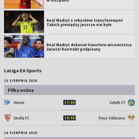
w Hiszpanii
Real Madryt z rekordem transferowym!
Takich pieniędzy jeszcze nie było
Real Madryt dokonał transferu wicemistrza
świata! Kontrakt podpisany
LaLiga EA Sports
15 SIERPNIA 2026
Piłka nożna
Alaves
Getafe CF
17:30
Sevilla FC
Rayo Vallecano
19:30
16 SIERPNIA 2026