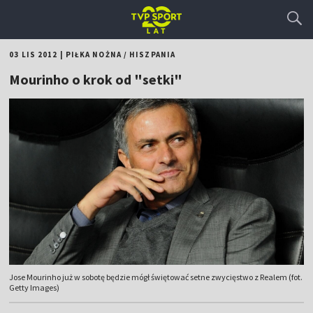
03 LIS 2012
|
PIŁKA NOŻNA
/
HISZPANIA
Mourinho o krok od "setki"
Jose Mourinho już w sobotę będzie mógł świętować setne zwycięstwo z Realem (fot.
Getty Images)