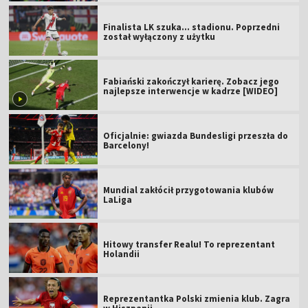
Finalista LK szuka... stadionu. Poprzedni
został wyłączony z użytku
Fabiański zakończył karierę. Zobacz jego
najlepsze interwencje w kadrze [WIDEO]
Oficjalnie: gwiazda Bundesligi przeszła do
Barcelony!
Mundial zakłócił przygotowania klubów
LaLiga
Hitowy transfer Realu! To reprezentant
Holandii
Reprezentantka Polski zmienia klub. Zagra