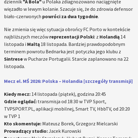
dziennik
"A Bola"
u Polaka zdiagnozowano naciągnięte
więzadło w lewym kolanie. Szacuje się, że do zdrowia defensor
biało-czerwonych
powróci za dwa tygodnie
.
Nie zmienia się więc sytuacja obrońcy FC Porto w kontekście
najbliższych meczów
reprezentacji Polski
: z
Holandią
14
listopada i
Maltą
18 listopada. Bardziej prawdopodobnym
terminem powrotu Bednarka jest potyczka jego klubu z
Sintrese
w Pucharze Portugalii. Starcie zaplanowano na 22
listopada.
Mecz el. MŚ 2026: Polska – Holandia [szczegóły transmisji]
Kiedy mecz:
14 listopada (piątek), godzina 20:45
Gdzie oglądać:
transmisja od 18:30 w TVP Sport,
TVPSPORT.PL, aplikacji mobilnej, Smart TV, HbbTV, od 20:20
w TVP 1
Kto skomentuje:
Mateusz Borek, Grzegorz Mielcarski
Prowadzący studio:
Jacek Kurowski