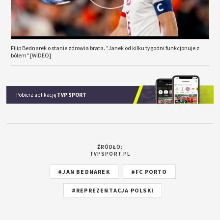
Filip Bednarek o stanie zdrowia brata. "Janek od kilku tygodni funkcjonuje z
bólem" [WIDEO]
Pobierz aplikację
TVP SPORT
ŹRÓDŁO:
TVPSPORT.PL
#JAN BEDNAREK
#FC PORTO
#REPREZENTACJA POLSKI