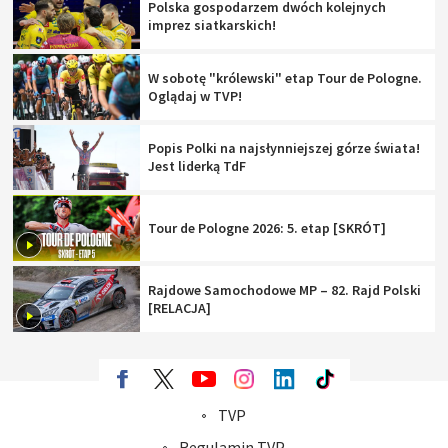
Polska gospodarzem dwóch kolejnych
imprez siatkarskich!
W sobotę "królewski" etap Tour de Pologne.
Oglądaj w TVP!
Popis Polki na najsłynniejszej górze świata!
Jest liderką TdF
Tour de Pologne 2026: 5. etap [SKRÓT]
Rajdowe Samochodowe MP – 82. Rajd Polski
[RELACJA]
TVP
Abonament TVP
Regulamin TVP