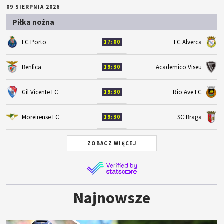
09 SIERPNIA 2026
Piłka nożna
FC Porto
FC Alverca
17:00
Benfica
Academico Viseu
19:30
Gil Vicente FC
Rio Ave FC
19:30
Moreirense FC
SC Braga
19:30
ZOBACZ WIĘCEJ
Najnowsze