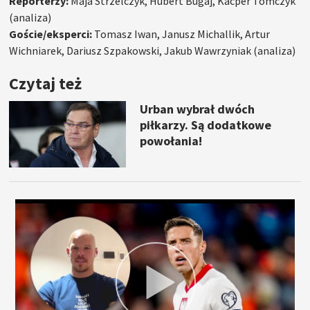
Reporterzy:
Maja Strzelczyk, Hubert Bugaj, Kacper Tomczyk
(analiza)
Goście/eksperci:
Tomasz Iwan, Janusz Michallik, Artur
Wichniarek, Dariusz Szpakowski, Jakub Wawrzyniak (analiza)
Czytaj też
Urban wybrał dwóch
piłkarzy. Są dodatkowe
powołania!