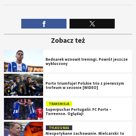
Zobacz też
Bednarek wznowił treningi. Powrót jeszcze
wykluczony
Porto triumfuje! Polskie trio z pierwszym
trofeum w sezonie [WIDEO]
TRANSMISJA
Superpuchar Portugalii: FC Porto –
Torreense. Oglądaj!
TYLKO U NAS
Niespotykane zachowanie. Mielcarski: to