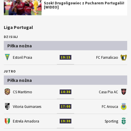
Szok! Drugoligowiec z Pucharem Portugalii!
[WIDEO]
Liga Portugal
DZISIAJ
Piłka nożna
Estoril Praia
FC Famalicao
19:15
JUTRO
Piłka nożna
CS Maritimo
Casa Pia AC
14:30
Vitoria Guimaraes
FC Arouca
17:00
Estrela Amadora
Sporting
19:30