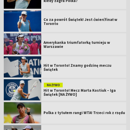
kiedy zagra Polka?
Co za powrót Świątek! Jest ćwierćfinał w
Toronto
Amerykanka triumfatorką turnieju w
Warszawie
Hit w Toronto! Znamy godzinę meczu
Świątek
NA ŻYWO
Hit w Toronto! Mecz Marta Kostiuk – Iga
Świątek [NA ŻYWO]
Polka z tytułem rangi WTA! Trzeci rok z rzędu