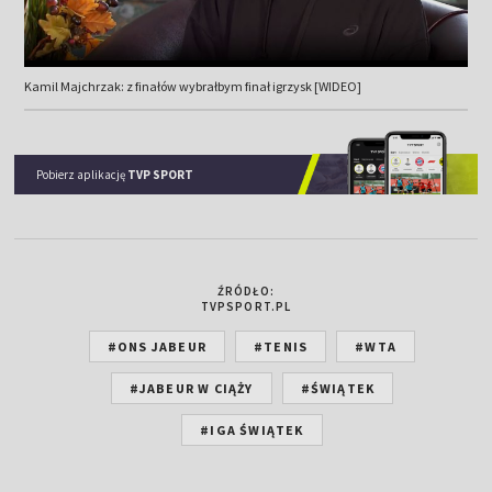
Kamil Majchrzak: z finałów wybrałbym finał igrzysk [WIDEO]
Pobierz aplikację
TVP SPORT
ŹRÓDŁO:
TVPSPORT.PL
#ONS JABEUR
#TENIS
#WTA
#JABEUR W CIĄŻY
#ŚWIĄTEK
#IGA ŚWIĄTEK