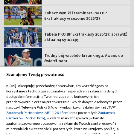
Zobacz wyniki i terminarz PKO BP
Ekstraklasy w sezonie 2026/27
Tabela PKO BP Ekstraklasy 2026/27: sprawdź
aktualną sytuację
Trudny bój wiceliderki rankingu. Awans do
ćwierćfinału
Szanujemy Twoją prywatność
Kliknij "Akceptuję i przechodzę do serwisu", aby wyrazić zgody na
korzystanie z technologii automatycznego śledzenia i zbierania danych,
TVP
dostęp do informacji na Twoim urządzeniu końcowym i ich
Abonament TVP
Regulamin TVP
przechowywanie oraz na przetwarzanie Twoich danych osobowych przez
nas, czyli Telewizję Polską S.A. w likwidacji (zwaną dalej również „TVP”),
Polityka prywatności
Sklep TVP
Zaufanych Partnerów z IAB* (1201 firm)
oraz pozostałych
Zaufanych
Partnerów TVP (93 firm)
, w celach marketingowych (w tym do
Biuro Reklamy
Moje zgody
zautomatyzowanego dopasowania reklam do Twoich zainteresowań i
mierzenia ich skuteczności) i pozostałych, które wskazujemy poniżej, a
Oferta Handlowa
Biuro reklamy