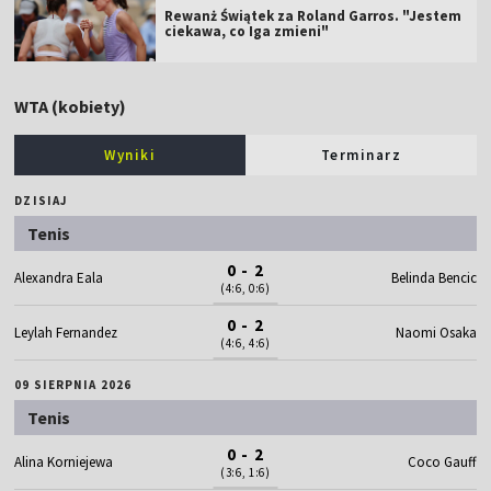
Rewanż Świątek za Roland Garros. "Jestem
ciekawa, co Iga zmieni"
WTA (kobiety)
Wyniki
Terminarz
DZISIAJ
Tenis
0 - 2
Alexandra Eala
Belinda Bencic
(4:6, 0:6)
0 - 2
Leylah Fernandez
Naomi Osaka
(4:6, 4:6)
09 SIERPNIA 2026
Tenis
0 - 2
Alina Korniejewa
Coco Gauff
(3:6, 1:6)