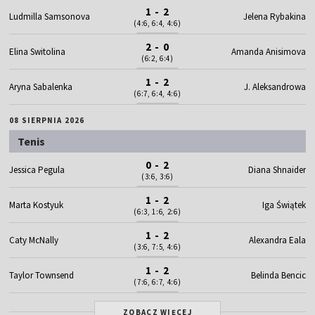
1 - 2
Ludmilla Samsonova
Jelena Rybakina
(4:6, 6:4, 4:6)
2 - 0
Elina Switolina
Amanda Anisimova
(6:2, 6:4)
1 - 2
Aryna Sabalenka
J. Aleksandrowa
(6:7, 6:4, 4:6)
08 SIERPNIA 2026
Tenis
0 - 2
Jessica Pegula
Diana Shnaider
(3:6, 3:6)
1 - 2
Marta Kostyuk
Iga Świątek
(6:3, 1:6, 2:6)
1 - 2
Caty McNally
Alexandra Eala
(3:6, 7:5, 4:6)
1 - 2
Taylor Townsend
Belinda Bencic
(7:6, 6:7, 4:6)
ZOBACZ WIĘCEJ