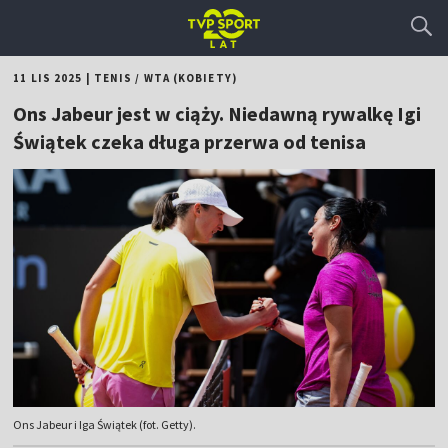
11 LIS 2025
|
TENIS
/
WTA (KOBIETY)
Ons Jabeur jest w ciąży. Niedawną rywalkę Igi
Świątek czeka długa przerwa od tenisa
Ons Jabeur i Iga Świątek (fot. Getty).