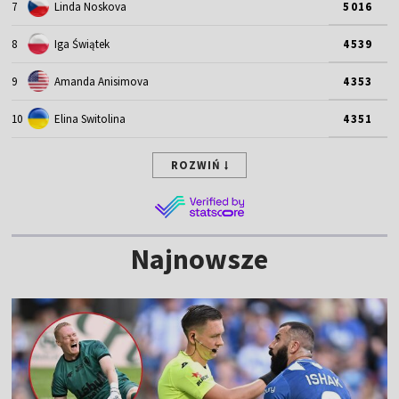
7
Linda Noskova
5016
8
Iga Świątek
4539
9
Amanda Anisimova
4353
10
Elina Switolina
4351
ROZWIŃ
Najnowsze