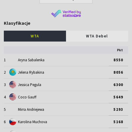
Klasyfikacje
WTA
WTA Debel
Pkt
1
Aryna Sabalenka
8550
2
Jelena Rybakina
8056
3
Jessica Pegula
6300
4
Coco Gauff
5649
5
Mirra Andriejewa
5293
6
Karolina Muchova
5168