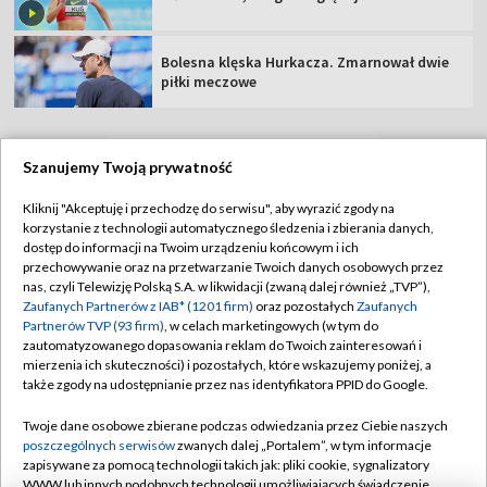
Bolesna klęska Hurkacza. Zmarnował dwie
piłki meczowe
Szanujemy Twoją prywatność
TVP
Kliknij "Akceptuję i przechodzę do serwisu", aby wyrazić zgody na
korzystanie z technologii automatycznego śledzenia i zbierania danych,
Abonament TVP
Regulamin TVP
dostęp do informacji na Twoim urządzeniu końcowym i ich
Polityka prywatności
Sklep TVP
przechowywanie oraz na przetwarzanie Twoich danych osobowych przez
nas, czyli Telewizję Polską S.A. w likwidacji (zwaną dalej również „TVP”),
Biuro Reklamy
Moje zgody
Zaufanych Partnerów z IAB* (1201 firm)
oraz pozostałych
Zaufanych
Partnerów TVP (93 firm)
, w celach marketingowych (w tym do
Oferta Handlowa
Biuro reklamy
zautomatyzowanego dopasowania reklam do Twoich zainteresowań i
mierzenia ich skuteczności) i pozostałych, które wskazujemy poniżej, a
Telegazeta ogłoszenia
Kontakt
także zgody na udostępnianie przez nas identyfikatora PPID do Google.
Emisja w TVP
Twoje dane osobowe zbierane podczas odwiedzania przez Ciebie naszych
Kanały
Rada Programowa
poszczególnych serwisów
zwanych dalej „Portalem”, w tym informacje
zapisywane za pomocą technologii takich jak: pliki cookie, sygnalizatory
Ogłoszenia przetargowe
WWW lub innych podobnych technologii umożliwiających świadczenie