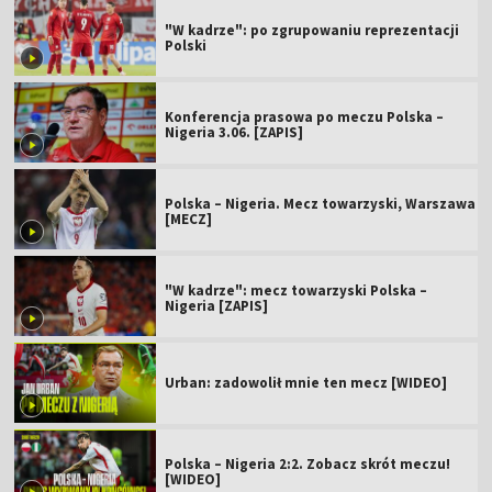
"W kadrze": po zgrupowaniu reprezentacji
Polski
Konferencja prasowa po meczu Polska –
Nigeria 3.06. [ZAPIS]
Polska – Nigeria. Mecz towarzyski, Warszawa
[MECZ]
"W kadrze": mecz towarzyski Polska –
Nigeria [ZAPIS]
Urban: zadowolił mnie ten mecz [WIDEO]
Polska – Nigeria 2:2. Zobacz skrót meczu!
[WIDEO]