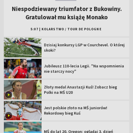
Niespodziewany triumfator z Bukowiny.
Gratulował mu książę Monako
5:07
|
KOLARSTWO
/
TOUR DE POLOGNE
Dzisiaj konkursy LGP w Courchevel. O której
skoki?
Jubileusz 110-lecia Legii. "Na wspomnienia
nie starczy nocy"
Złoty medal Anastazji Kuś! Zobacz bieg
Polki na MŚ U20
Jest polskie złoto na MŚ juniorów!
Rekordowy bieg Kuś
MŚ do lat 20, Oregon: oglądaj 3. dzień