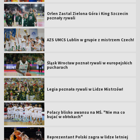
Orlen Zastal Zielona Góra i King Szczecin
poznały rywali
AZS UMCS Lublin w grupie z mistrzem Czech!
Śląsk Wrocław poznał rywali w europejskich
pucharach
Legia poznała rywali w Lidze Mistrzów!
Polacy blisko awansu na MŚ. "Nie ma co
bujać w obłokach"
Reprezentant Polski zagra w lidze letniej