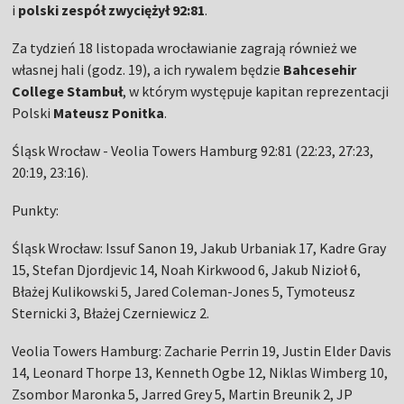
i
polski zespół zwyciężył 92:81
.
Za tydzień 18 listopada wrocławianie zagrają również we
własnej hali (godz. 19), a ich rywalem będzie
Bahcesehir
College Stambuł
, w którym występuje kapitan reprezentacji
Polski
Mateusz Ponitka
.
Śląsk Wrocław - Veolia Towers Hamburg 92:81 (22:23, 27:23,
20:19, 23:16).
Punkty:
Śląsk Wrocław: Issuf Sanon 19, Jakub Urbaniak 17, Kadre Gray
15, Stefan Djordjevic 14, Noah Kirkwood 6, Jakub Nizioł 6,
Błażej Kulikowski 5, Jared Coleman-Jones 5, Tymoteusz
Sternicki 3, Błażej Czerniewicz 2.
Veolia Towers Hamburg: Zacharie Perrin 19, Justin Elder Davis
14, Leonard Thorpe 13, Kenneth Ogbe 12, Niklas Wimberg 10,
Zsombor Maronka 5, Jarred Grey 5, Martin Breunik 2, JP