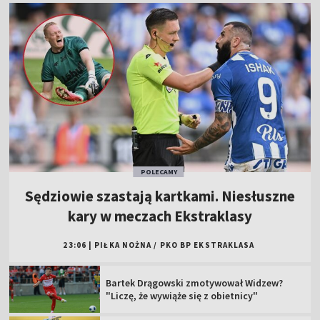
POLECAMY
Sędziowie szastają kartkami. Niesłuszne
kary w meczach Ekstraklasy
23:06
|
PIŁKA NOŻNA
/
PKO BP EKSTRAKLASA
Bartek Drągowski zmotywował Widzew?
"Liczę, że wywiąże się z obietnicy"