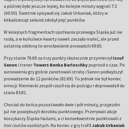
a później było jeszcze lepiej, bo kolejne minuty wygrali 7:2
(60:50). Świetnie spisywał się Jakub Urbaniak, który w
kilkadziesiąt sekund zdobył pięć punktów.
W kolejnych fragmentach spotkania przewaga Śląska już nie
rosła, a w końcówce kwarty nawet zaczęła maleć, ale przed
ostatnią odsłoną to wrocławianie prowadzili 69:65.
Przy stanie 76:69 za trzy punkty skutecznie przymierzył
Issuf
Sanon
i trener
Towers Benka Barloschky
poprosił o czas. Po
wznowieniu gry goście zanotowali stratę i Sanon podwyższył
prowadzenie do 12 punktów (81:69). To jednak nie był koniec
emocji. Niemiecki zespół rzucił się do pościgu i doprowadził do
stanu 83:81.
Chociaż do końca pozostawało dwie i pół minuty, przyjezdni
już nie powiększyli dorobku punktowego. Przerywali akcje
koszykarzy Śląska faulami, a ci konsekwentnie punktowali z
linii rzutów osobistych. Na koniec z gry trafił
Jakub Urbaniak