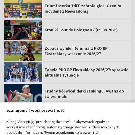
Triumfatorka TdFF zabrała głos. Oceniła
incydent z Niewiadomą
Kroniki Tour de Pologne #7 (09.08.2026)
Zobacz wyniki i terminarz PKO BP
Ekstraklasy w sezonie 2026/27
Tabela PKO BP Ekstraklasy 2026/27: sprawdź
aktualną sytuację
Trudny bój wiceliderki rankingu. Awans do
ćwierćfinału
Szanujemy Twoją prywatność
Kliknij "Akceptuję i przechodzę do serwisu", aby wyrazić zgody na
korzystanie z technologii automatycznego śledzenia i zbierania danych,
TVP
dostęp do informacji na Twoim urządzeniu końcowym i ich