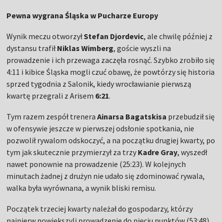
Pewna wygrana Śląska w Pucharze Europy
Wynik meczu otworzył
Stefan Djordevic
, ale chwilę później z
dystansu trafił
Niklas Wimberg
, goście wyszli na
prowadzenie i ich przewaga zaczęła rosnąć. Szybko zrobiło się
4:11 i kibice Śląska mogli czuć obawę, że powtórzy się historia
sprzed tygodnia z Salonik, kiedy wrocławianie pierwszą
kwartę przegrali z Arisem
6:21
.
Tym razem zespół trenera
Ainarsa Bagatskisa
przebudził się
w ofensywie jeszcze w pierwszej odsłonie spotkania, nie
pozwolił rywalom odskoczyć, a na początku drugiej kwarty, po
tym jak skutecznie przymierzył za trzy
Kadre Gray
, wyszedł
nawet ponownie na prowadzenie (25:23). W kolejnych
minutach żadnej z drużyn nie udało się zdominować rywala,
walka była wyrównana, a wynik bliski remisu.
Początek trzeciej kwarty należał do gospodarzy, którzy
najpierw powiększyli prowadzenie do pięciu punktów (53:48),