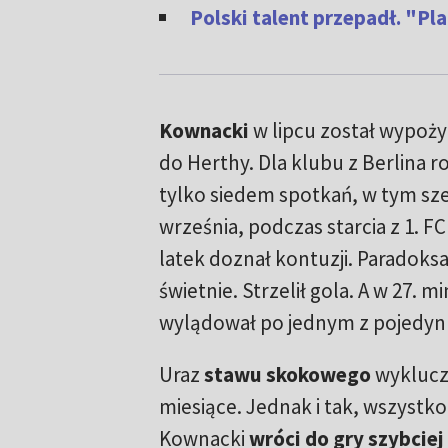
Polski talent przepadł. "Pl
Kownacki
w lipcu został wypoż
do Herthy. Dla klubu z Berlina r
tylko siedem spotkań, w tym sze
września, podczas starcia z 1. F
latek doznał kontuzji. Paradoksa
świetnie. Strzelił gola. A w 27. mi
wylądował po jednym z pojedyn
Uraz
stawu skokowego
wykluczy
miesiące. Jednak i tak, wszystko
Kownacki
wróci do gry szybciej