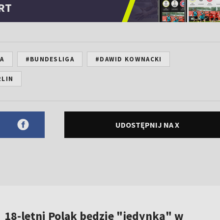
RT
NA
#BUNDESLIGA
#DAWID KOWNACKI
RLIN
UDOSTĘPNIJ NA X
18-letni Polak będzie "jedynką" w