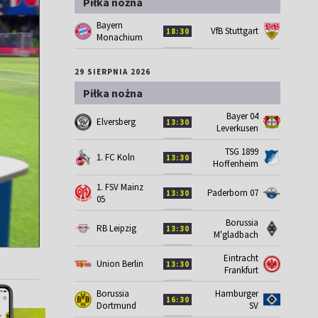
Piłka nożna
Bayern
VfB Stuttgart
18:30
Monachium
29 SIERPNIA 2026
Piłka nożna
Bayer 04
Elversberg
13:30
Leverkusen
TSG 1899
1. FC Koln
13:30
Hoffenheim
1. FSV Mainz
Paderborn 07
13:30
05
Borussia
RB Leipzig
13:30
M'gladbach
Eintracht
Union Berlin
13:30
Frankfurt
Borussia
Hamburger
16:30
Dortmund
SV