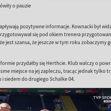
wiły o pauzie
apływają pozytywne informacje. Kownacki był wid
przygotowywał się pod okiem trenera przygotowan
że jest szansa, że jeszcze w tym roku zobaczymy 
formie przydałby się Herthcie. Klub walczy o pow
ósme miejsce na jej zapleczu, tracąc jednak tylko t
 i siedem do drugiego Schalke 04.