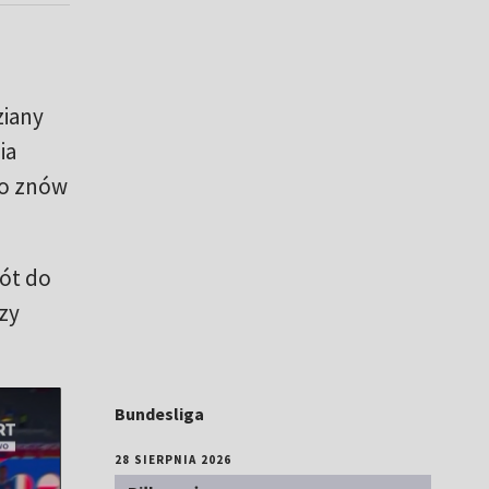
ziany
ia
go znów
rót do
rzy
Bundesliga
28 SIERPNIA 2026