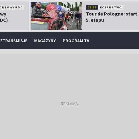
ORTOWY RDC
08:55
KOLARSTWO
owy
Tour de Pologne: start
RDC)
5. etapu
ETRANSMISJE
MAGAZYNY
PROGRAM TV