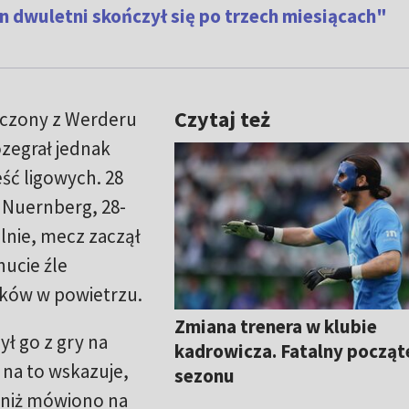
an dwuletni skończył się po trzech miesiącach"
Czytaj też
yczony z Werderu
ozegrał jednak
ść ligowych. 28
C Nuernberg, 28-
lnie, mecz zaczął
nucie źle
ków w powietrzu.
Zmiana trenera w klubie
ł go z gry na
kadrowicza. Fatalny począt
 na to wskazuje,
sezonu
niż mówiono na