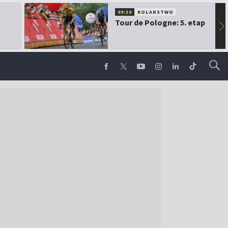
09:30
KOLARSTWO
Tour de Pologne: 5. etap
▶