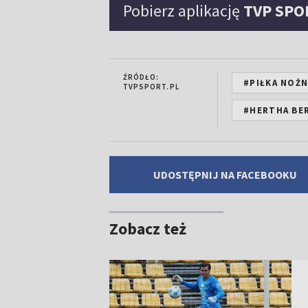
Pobierz aplikację
TVP SPO
ŹRÓDŁO:
#PIŁKA NOŻ
TVPSPORT.PL
#HERTHA BE
UDOSTĘPNIJ NA FACEBOOKU
Zobacz też