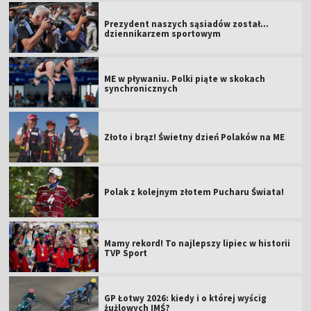
Prezydent naszych sąsiadów został...
dziennikarzem sportowym
ME w pływaniu. Polki piąte w skokach
synchronicznych
Złoto i brąz! Świetny dzień Polaków na ME
Polak z kolejnym złotem Pucharu Świata!
Mamy rekord! To najlepszy lipiec w historii
TVP Sport
GP Łotwy 2026: kiedy i o której wyścig
żużlowych IMŚ?