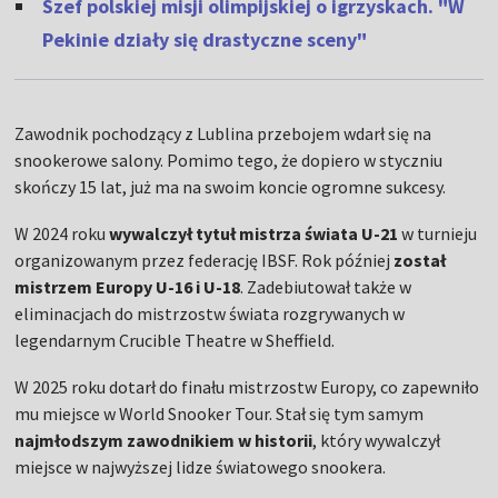
Szef polskiej misji olimpijskiej o igrzyskach. "W
Pekinie działy się drastyczne sceny"
Zawodnik pochodzący z Lublina przebojem wdarł się na
snookerowe salony. Pomimo tego, że dopiero w styczniu
skończy 15 lat, już ma na swoim koncie ogromne sukcesy.
W 2024 roku
wywalczył tytuł mistrza świata U-21
w turnieju
organizowanym przez federację IBSF. Rok później
został
mistrzem Europy U-16 i U-18
. Zadebiutował także w
eliminacjach do mistrzostw świata rozgrywanych w
legendarnym Crucible Theatre w Sheffield.
W 2025 roku dotarł do finału mistrzostw Europy, co zapewniło
mu miejsce w World Snooker Tour. Stał się tym samym
najmłodszym zawodnikiem w historii
, który wywalczył
miejsce w najwyższej lidze światowego snookera.