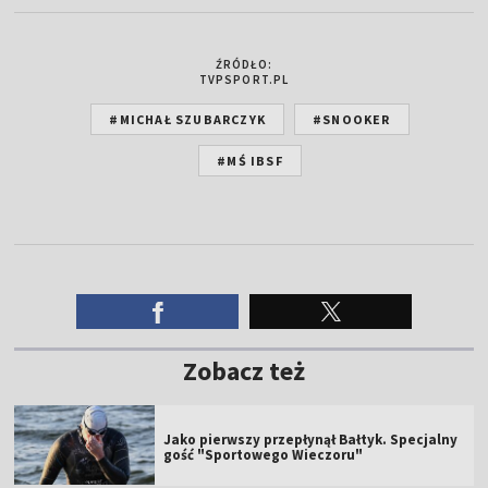
ŹRÓDŁO:
TVPSPORT.PL
#MICHAŁ SZUBARCZYK
#SNOOKER
#MŚ IBSF
Zobacz też
Jako pierwszy przepłynął Bałtyk. Specjalny
gość "Sportowego Wieczoru"