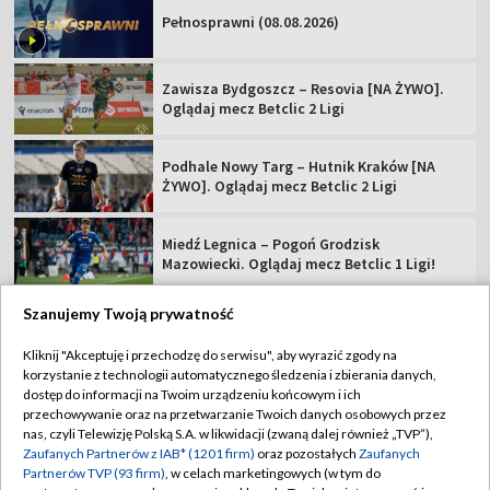
Pełnosprawni (08.08.2026)
Zawisza Bydgoszcz – Resovia [NA ŻYWO].
Oglądaj mecz Betclic 2 Ligi
Podhale Nowy Targ – Hutnik Kraków [NA
ŻYWO]. Oglądaj mecz Betclic 2 Ligi
Miedź Legnica – Pogoń Grodzisk
Mazowiecki. Oglądaj mecz Betclic 1 Ligi!
Szanujemy Twoją prywatność
Kliknij "Akceptuję i przechodzę do serwisu", aby wyrazić zgody na
korzystanie z technologii automatycznego śledzenia i zbierania danych,
TVP
dostęp do informacji na Twoim urządzeniu końcowym i ich
Abonament TVP
Regulamin TVP
przechowywanie oraz na przetwarzanie Twoich danych osobowych przez
nas, czyli Telewizję Polską S.A. w likwidacji (zwaną dalej również „TVP”),
Polityka prywatności
Sklep TVP
Zaufanych Partnerów z IAB* (1201 firm)
oraz pozostałych
Zaufanych
Partnerów TVP (93 firm)
, w celach marketingowych (w tym do
Biuro Reklamy
Moje zgody