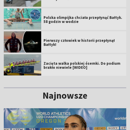
Polska olimpijka chciała przepłynąć Bałtyk.
58 godzin w wodzie
Pierwszy człowiek w historii przepłynął
Bałtyk!
Zacięta walka polskiej ósemki. Do podium
brakło niewiele [WIDEO]
Najnowsze