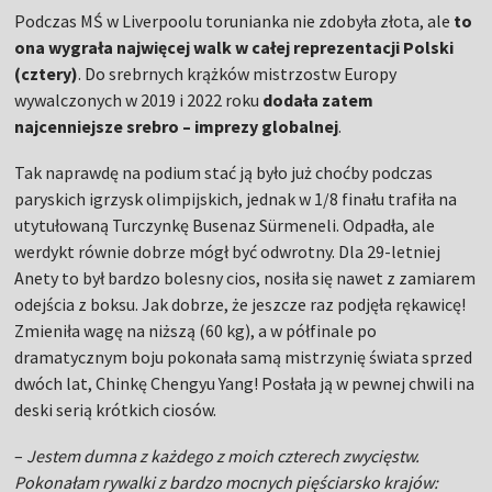
Podczas MŚ w Liverpoolu torunianka nie zdobyła złota, ale
to
ona wygrała najwięcej walk w całej reprezentacji Polski
(cztery)
. Do srebrnych krążków mistrzostw Europy
wywalczonych w 2019 i 2022 roku
dodała zatem
najcenniejsze srebro – imprezy globalnej
.
Tak naprawdę na podium stać ją było już choćby podczas
paryskich igrzysk olimpijskich, jednak w 1/8 finału trafiła na
utytułowaną Turczynkę Busenaz Sürmeneli. Odpadła, ale
werdykt równie dobrze mógł być odwrotny. Dla 29-letniej
Anety to był bardzo bolesny cios, nosiła się nawet z zamiarem
odejścia z boksu. Jak dobrze, że jeszcze raz podjęła rękawicę!
Zmieniła wagę na niższą (60 kg), a w półfinale po
dramatycznym boju pokonała samą mistrzynię świata sprzed
dwóch lat, Chinkę Chengyu Yang! Posłała ją w pewnej chwili na
deski serią krótkich ciosów.
–
Jestem dumna z każdego z moich czterech zwycięstw.
Pokonałam rywalki z bardzo mocnych pięściarsko krajów: