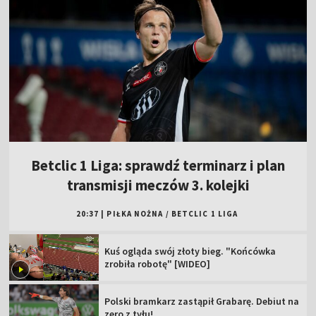
Betclic 1 Liga: sprawdź terminarz i plan
transmisji meczów 3. kolejki
20:37
|
PIŁKA NOŻNA
/
BETCLIC 1 LIGA
Kuś ogląda swój złoty bieg. "Końcówka
zrobiła robotę" [WIDEO]
Polski bramkarz zastąpił Grabarę. Debiut na
zero z tyłu!