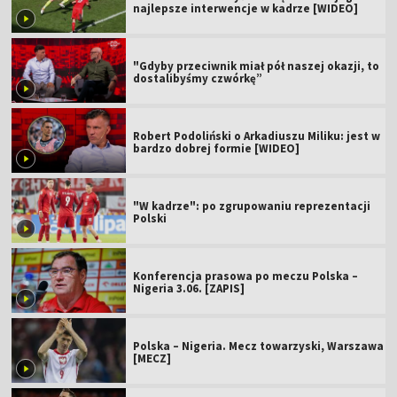
najlepsze interwencje w kadrze [WIDEO]
"Gdyby przeciwnik miał pół naszej okazji, to
dostalibyśmy czwórkę”
Robert Podoliński o Arkadiuszu Miliku: jest w
bardzo dobrej formie [WIDEO]
"W kadrze": po zgrupowaniu reprezentacji
Polski
Konferencja prasowa po meczu Polska –
Nigeria 3.06. [ZAPIS]
Polska – Nigeria. Mecz towarzyski, Warszawa
[MECZ]