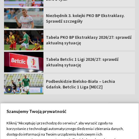
Niezbędnik 3. kolejki PKO BP Ekstraklasy.
Sprawdź szczegóły
Tabela PKO BP Ekstraklasy 2026/27: sprawdź
aktualną sytuację
Tabela Betclic 1 Ligi 2026/27: sprawdź
aktualną sytuację
Podbeskidzie Bielsko-Biała – Lechia
Gdańsk. Betclic 1 Liga [MECZ]
Szanujemy Twoją prywatność
TVP
Kliknij "Akceptuję i przechodzę do serwisu", aby wyrazić zgody na
korzystanie z technologii automatycznego śledzenia i zbierania danych,
Abonament TVP
Regulamin TVP
dostęp do informacji na Twoim urządzeniu końcowym i ich