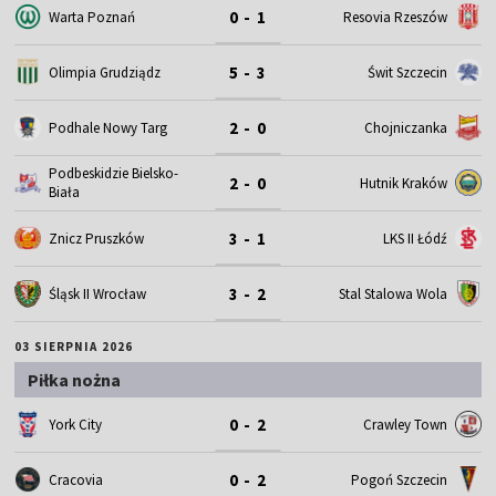
0 - 1
Warta Poznań
Resovia Rzeszów
5 - 3
Olimpia Grudziądz
Świt Szczecin
2 - 0
Podhale Nowy Targ
Chojniczanka
Podbeskidzie Bielsko-
2 - 0
Hutnik Kraków
Biała
3 - 1
Znicz Pruszków
LKS II Łódź
3 - 2
Śląsk II Wrocław
Stal Stalowa Wola
03 SIERPNIA 2026
Piłka nożna
0 - 2
York City
Crawley Town
0 - 2
Cracovia
Pogoń Szczecin