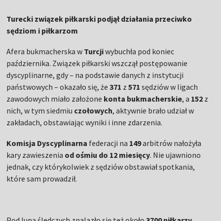
Turecki związek piłkarski podjął działania przeciwko
sędziom i piłkarzom
Afera bukmacherska w
Turcji
wybuchła pod koniec
października. Związek piłkarski wszczął postępowanie
dyscyplinarne, gdy – na podstawie danych z instytucji
państwowych – okazało się, że
371
z
571
sędziów w ligach
zawodowych miało założone
konta bukmacherskie
, a
152
z
nich, w tym siedmiu
czołowych
, aktywnie brało udział w
zakładach, obstawiając wyniki i inne zdarzenia.
Komisja Dyscyplinarna
federacji na
149
arbitrów nałożyła
kary zawieszenia
od ośmiu do 12 miesięcy
. Nie ujawniono
jednak, czy którykolwiek z sędziów obstawiał spotkania,
które sam prowadził.
Pod lupą śledczych znalazło się też około
3700 piłkarzy