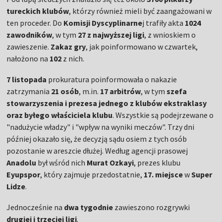
tureckich klubów
, którzy również mieli być zaangażowani w
ten proceder. Do
Komisji Dyscyplinarne
j trafiły akta
1024
zawodników
, w tym
27 z najwyższej ligi
, z wnioskiem o
zawieszenie.
Zakaz gry
, jak poinformowano w czwartek,
nałożono na
102
z nich.
7 listopada
prokuratura poinformowała o nakazie
zatrzymania
21 osób
, m.in.
17 arbitrów
, w tym
szefa
stowarzyszenia i prezesa jednego z klubów ekstraklasy
oraz byłego właściciela klubu
. Wszystkie są podejrzewane o
"nadużycie władzy" i "wpływ na wyniki meczów". Trzy dni
później okazało się, że decyzją sądu osiem z tych osób
pozostanie w areszcie dłużej. Według agencji prasowej
Anadolu
był wśród nich
Murat Ozkayi
, prezes klubu
Eyupspor
, który zajmuje przedostatnie,
17. miejsce
w
Super
Lidze
.
Jednocześnie na
dwa tygodnie
zawieszono rozgrywki
drugiej i trzeciej ligi
.