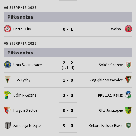
06 SIERPNIA 2026
Piłka nożna
0 - 1
Bristol City
Walsall
05 SIERPNIA 2026
Piłka nożna
2 - 2
Unia Skierniewice
Sokół Kleczew
(k. 1 - 4)
1 - 0
GKS Tychy
Zagłębie Sosnowiec
2 - 0
Górnik Łęczna
KKS 1925 Kalisz
3 - 0
Pogoń Siedlce
GKS Jastrzębie
3 - 0
Sandecja N. Sącz
Rekord Bielsko-Biała