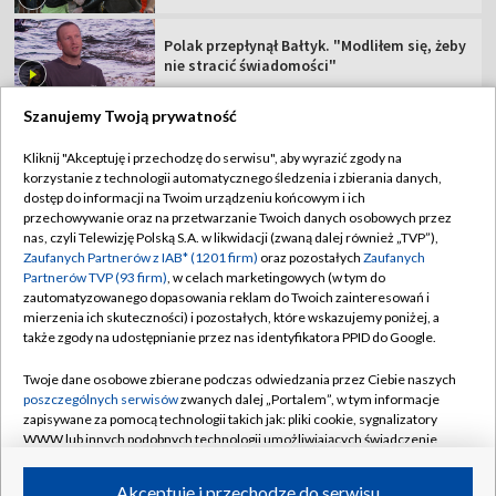
Polak przepłynął Bałtyk. "Modliłem się, żeby
nie stracić świadomości"
Szanujemy Twoją prywatność
Kliknij "Akceptuję i przechodzę do serwisu", aby wyrazić zgody na
korzystanie z technologii automatycznego śledzenia i zbierania danych,
TVP
dostęp do informacji na Twoim urządzeniu końcowym i ich
Abonament TVP
Regulamin TVP
przechowywanie oraz na przetwarzanie Twoich danych osobowych przez
nas, czyli Telewizję Polską S.A. w likwidacji (zwaną dalej również „TVP”),
Polityka prywatności
Sklep TVP
Zaufanych Partnerów z IAB* (1201 firm)
oraz pozostałych
Zaufanych
Partnerów TVP (93 firm)
, w celach marketingowych (w tym do
Biuro Reklamy
Moje zgody
zautomatyzowanego dopasowania reklam do Twoich zainteresowań i
mierzenia ich skuteczności) i pozostałych, które wskazujemy poniżej, a
Oferta Handlowa
Biuro reklamy
także zgody na udostępnianie przez nas identyfikatora PPID do Google.
Telegazeta ogłoszenia
Kontakt
Twoje dane osobowe zbierane podczas odwiedzania przez Ciebie naszych
Emisja w TVP
poszczególnych serwisów
zwanych dalej „Portalem”, w tym informacje
zapisywane za pomocą technologii takich jak: pliki cookie, sygnalizatory
Kanały
Rada Programowa
WWW lub innych podobnych technologii umożliwiających świadczenie
dopasowanych i bezpiecznych usług, personalizację treści oraz reklam,
Ogłoszenia przetargowe
udostępnianie funkcji mediów społecznościowych oraz analizowanie
©2026 Telewizja Polska Spółka Akcyjna w likwidacji
Akceptuję i przechodzę do serwisu