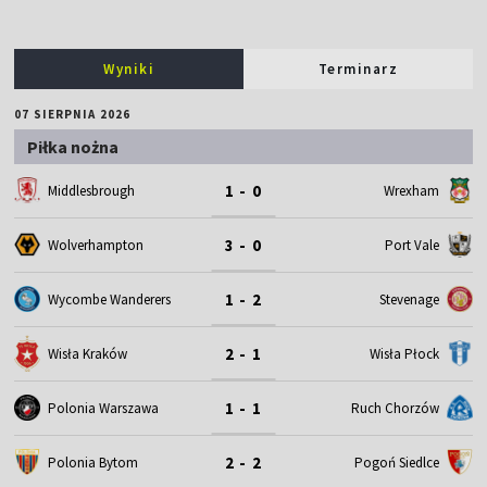
Wyniki
Terminarz
07 SIERPNIA 2026
Piłka nożna
1 - 0
Middlesbrough
Wrexham
3 - 0
Wolverhampton
Port Vale
1 - 2
Wycombe Wanderers
Stevenage
2 - 1
Wisła Kraków
Wisła Płock
1 - 1
Polonia Warszawa
Ruch Chorzów
2 - 2
Polonia Bytom
Pogoń Siedlce