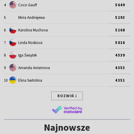
4
Coco Gauff
5649
5
Mirra Andriejewa
5293
6
Karolina Muchova
5168
7
Linda Noskova
5016
8
Iga Świątek
4539
9
Amanda Anisimova
4353
10
Elina Switolina
4351
ROZWIŃ
Najnowsze