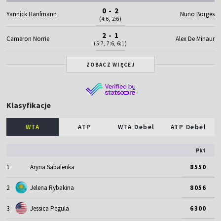
0 - 2
Yannick Hanfmann
Nuno Borges
(4:6, 2:6)
2 - 1
Cameron Norrie
Alex De Minaur
(5:7, 7:6, 6:1)
ZOBACZ WIĘCEJ
Klasyfikacje
WTA
ATP
WTA Debel
ATP Debel
Pkt
1
Aryna Sabalenka
8550
2
Jelena Rybakina
8056
3
Jessica Pegula
6300