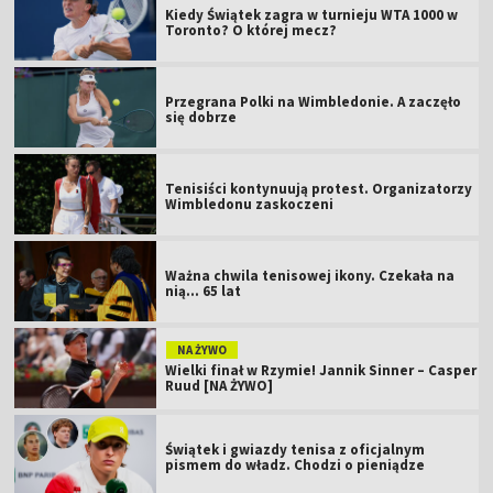
Kiedy Świątek zagra w turnieju WTA 1000 w
Toronto? O której mecz?
Przegrana Polki na Wimbledonie. A zaczęło
się dobrze
Tenisiści kontynuują protest. Organizatorzy
Wimbledonu zaskoczeni
Ważna chwila tenisowej ikony. Czekała na
nią... 65 lat
NA ŻYWO
Wielki finał w Rzymie! Jannik Sinner – Casper
Ruud [NA ŻYWO]
Świątek i gwiazdy tenisa z oficjalnym
pismem do władz. Chodzi o pieniądze