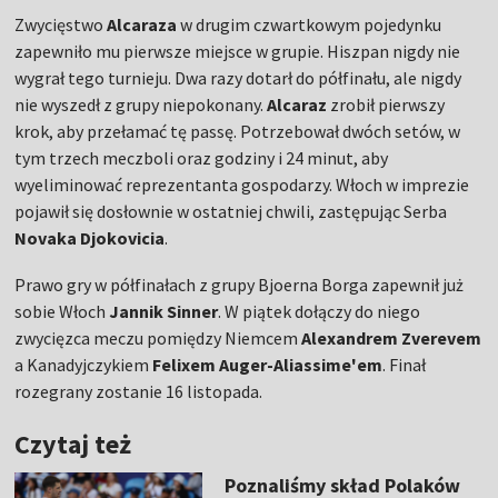
Zwycięstwo
Alcaraza
w drugim czwartkowym pojedynku
zapewniło mu pierwsze miejsce w grupie. Hiszpan nigdy nie
wygrał tego turnieju. Dwa razy dotarł do półfinału, ale nigdy
nie wyszedł z grupy niepokonany.
Alcaraz
zrobił pierwszy
krok, aby przełamać tę passę. Potrzebował dwóch setów, w
tym trzech meczboli oraz godziny i 24 minut, aby
wyeliminować reprezentanta gospodarzy. Włoch w imprezie
pojawił się dosłownie w ostatniej chwili, zastępując Serba
Novaka Djokovicia
.
Prawo gry w półfinałach z grupy Bjoerna Borga zapewnił już
sobie Włoch
Jannik Sinner
. W piątek dołączy do niego
zwycięzca meczu pomiędzy Niemcem
Alexandrem Zverevem
a Kanadyjczykiem
Felixem Auger-Aliassime'em
. Finał
rozegrany zostanie 16 listopada.
Czytaj też
Poznaliśmy skład Polaków