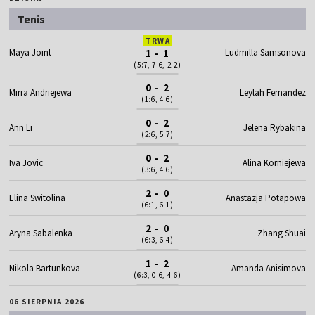
Tenis
TRWA
Maya Joint
1 - 1
Ludmilla Samsonova
(5:7, 7:6, 2:2)
0 - 2
Mirra Andriejewa
Leylah Fernandez
(1:6, 4:6)
0 - 2
Ann Li
Jelena Rybakina
(2:6, 5:7)
0 - 2
Iva Jovic
Alina Korniejewa
(3:6, 4:6)
2 - 0
Elina Switolina
Anastazja Potapowa
(6:1, 6:1)
2 - 0
Aryna Sabalenka
Zhang Shuai
(6:3, 6:4)
1 - 2
Nikola Bartunkova
Amanda Anisimova
(6:3, 0:6, 4:6)
06 SIERPNIA 2026