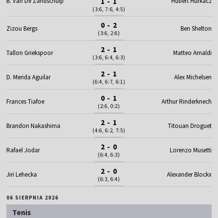
B. Van De Zandschulp
1 - 1
Hubert Hurkacz
(3:6, 7:6, 4:5)
0 - 2
Zizou Bergs
Ben Shelton
(3:6, 2:6)
2 - 1
Tallon Griekspoor
Matteo Arnaldi
(3:6, 6:4, 6:3)
2 - 1
D. Merida Aguilar
Alex Michelsen
(6:4, 6:7, 6:1)
0 - 1
Frances Tiafoe
Arthur Rinderknech
(2:6, 0:2)
2 - 1
Brandon Nakashima
Titouan Droguet
(4:6, 6:2, 7:5)
2 - 0
Rafael Jodar
Lorenzo Musetti
(6:4, 6:3)
2 - 0
Jiri Lehecka
Alexander Blockx
(6:3, 6:4)
06 SIERPNIA 2026
Tenis