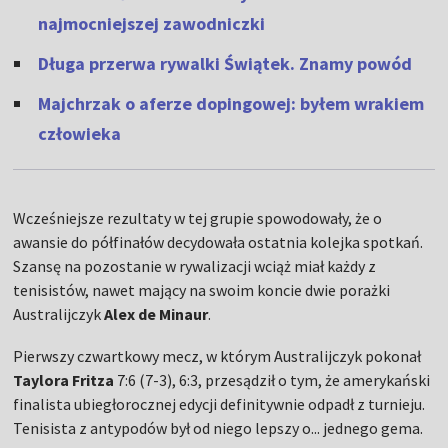
najmocniejszej zawodniczki
Długa przerwa rywalki Świątek. Znamy powód
Majchrzak o aferze dopingowej: byłem wrakiem
człowieka
Wcześniejsze rezultaty w tej grupie spowodowały, że o
awansie do półfinałów decydowała ostatnia kolejka spotkań.
Szansę na pozostanie w rywalizacji wciąż miał każdy z
tenisistów, nawet mający na swoim koncie dwie porażki
Australijczyk
Alex de Minaur
.
Pierwszy czwartkowy mecz, w którym Australijczyk pokonał
Taylora Fritza
7:6 (7-3), 6:3, przesądził o tym, że amerykański
finalista ubiegłorocznej edycji definitywnie odpadł z turnieju.
Tenisista z antypodów był od niego lepszy o... jednego gema.