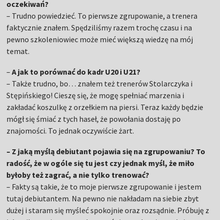
oczekiwań?
– Trudno powiedzieć. To pierwsze zgrupowanie, a trenera
faktycznie znałem. Spędziliśmy razem trochę czasu i na
pewno szkoleniowiec może mieć większą wiedzę na mój
temat.
–
A jak to porównać do kadr U20 i U21?
– Także trudno, bo… znałem też trenerów Stolarczyka i
Stępińskiego! Cieszę się, że mogę spełniać marzenia i
zakładać koszulkę z orzełkiem na piersi. Teraz każdy będzie
mógł się śmiać z tych haseł, że powołania dostaję po
znajomości. To jednak oczywiście żart.
– Z jaką myślą debiutant pojawia się na zgrupowaniu? To
radość, że w ogóle się tu jest czy jednak myśl, że miło
byłoby też zagrać, a nie tylko trenować?
– Fakty są takie, że to moje pierwsze zgrupowanie i jestem
tutaj debiutantem. Na pewno nie nakładam na siebie zbyt
dużej i staram się myśleć spokojnie oraz rozsądnie. Próbuję z