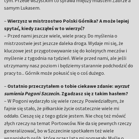
tym. Przede wszystkim to sprawa między miastem Zabrze a
samym Lukasem.
–
Wierzysz w mistrzostwo Polski Górnika? A może lepiej
spytać, kiedy zacząłeś w to wierzyć?
– Przed nami jeszcze wiele, wiele pracy. Do myślenia o
mistrzostwie jest jeszcze daleka droga. Wydaje mi się, że
kluczowe jest przygotowywanie się do kolejnych meczów i
myślenie z tygodnia na tydzień. Wiele przed nami, ale jeśli
utrzymamy nasz poziom i będziemy starannie podchodzić do
pracy to... Górnik może pokusić się o coś dużego.
–
Ostatnio przeczytałem o tobie ciekawe zdanie:
wyrzut
sumienia Pogoni Szczecin.
Zgadzasz się z takim hasłem?
– W Pogoni wydarzyło się wiele rzeczy. Powiedziałbym, że
fajnie się stało, że piłkarskie życie ostatecznie wiele mi
oddało. Cieszę się z tego gdzie jestem. Nie chcę też mówić
złych rzeczy na temat Portowców. Nie da się pewnych rzeczy
generalizować, bo w Szczecinie spotkałem też wiele
wspaniałych osób, które przez lata mi pomagały. Myślę o