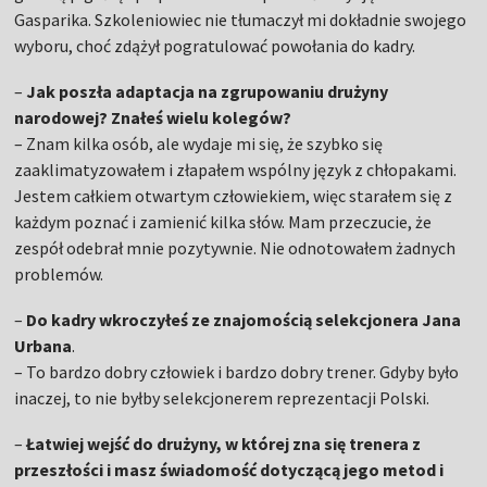
Gasparika. Szkoleniowiec nie tłumaczył mi dokładnie swojego
wyboru, choć zdążył pogratulować powołania do kadry.
–
Jak poszła adaptacja na zgrupowaniu drużyny
narodowej? Znałeś wielu kolegów?
– Znam kilka osób, ale wydaje mi się, że szybko się
zaaklimatyzowałem i złapałem wspólny język z chłopakami.
Jestem całkiem otwartym człowiekiem, więc starałem się z
każdym poznać i zamienić kilka słów. Mam przeczucie, że
zespół odebrał mnie pozytywnie. Nie odnotowałem żadnych
problemów.
–
Do kadry wkroczyłeś ze znajomością selekcjonera Jana
Urbana
.
– To bardzo dobry człowiek i bardzo dobry trener. Gdyby było
inaczej, to nie byłby selekcjonerem reprezentacji Polski.
–
Łatwiej wejść do drużyny, w której zna się trenera z
przeszłości i masz świadomość dotyczącą jego metod i