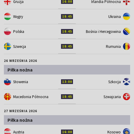
Gruzja
Irlandia Północna
16:00
Węgry
Ukraina
18:45
Polska
Bośnia i Hercegowina
18:45
Szwecja
Rumunia
18:45
26 WRZEŚNIA 2026
Piłka nożna
Słowenia
Szkocja
13:00
Macedonia Północna
Szwajcaria
18:45
27 WRZEŚNIA 2026
Piłka nożna
Austria
Kosowo
16:00