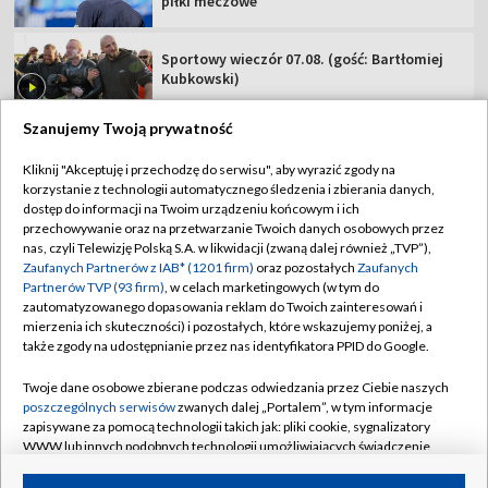
piłki meczowe
Sportowy wieczór 07.08. (gość: Bartłomiej
Kubkowski)
Szanujemy Twoją prywatność
Kliknij "Akceptuję i przechodzę do serwisu", aby wyrazić zgody na
korzystanie z technologii automatycznego śledzenia i zbierania danych,
TVP
dostęp do informacji na Twoim urządzeniu końcowym i ich
Abonament TVP
Regulamin TVP
przechowywanie oraz na przetwarzanie Twoich danych osobowych przez
nas, czyli Telewizję Polską S.A. w likwidacji (zwaną dalej również „TVP”),
Polityka prywatności
Sklep TVP
Zaufanych Partnerów z IAB* (1201 firm)
oraz pozostałych
Zaufanych
Partnerów TVP (93 firm)
, w celach marketingowych (w tym do
Biuro Reklamy
Moje zgody
zautomatyzowanego dopasowania reklam do Twoich zainteresowań i
mierzenia ich skuteczności) i pozostałych, które wskazujemy poniżej, a
Oferta Handlowa
Biuro reklamy
także zgody na udostępnianie przez nas identyfikatora PPID do Google.
Telegazeta ogłoszenia
Kontakt
Twoje dane osobowe zbierane podczas odwiedzania przez Ciebie naszych
Emisja w TVP
poszczególnych serwisów
zwanych dalej „Portalem”, w tym informacje
zapisywane za pomocą technologii takich jak: pliki cookie, sygnalizatory
Kanały
Rada Programowa
WWW lub innych podobnych technologii umożliwiających świadczenie
dopasowanych i bezpiecznych usług, personalizację treści oraz reklam,
Ogłoszenia przetargowe
udostępnianie funkcji mediów społecznościowych oraz analizowanie