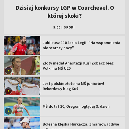
Dzisiaj konkursy LGP w Courchevel. O
której skoki?
5:00
|
SKOKI
Jubileusz 110-lecia Legii. "Na wspomnienia
nie starczy nocy"
Złoty medal Anastazji Kuś! Zobacz bieg
Polki na MŚ U20
Jest polskie złoto na MŚ juniorów!
Rekordowy bieg Kuś
MŚ do lat 20, Oregon: oglądaj 3. dzień
Bolesna klęska Hurkacza. Zmarnował dwie