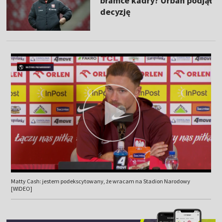
bramce kadry? Urban podjął
decyzję
Matty Cash: jestem podekscytowany, że wracam na Stadion Narodowy
[WIDEO]