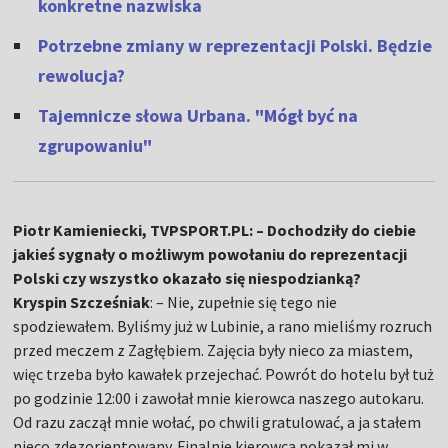
konkretne nazwiska
Potrzebne zmiany w reprezentacji Polski. Będzie
rewolucja?
Tajemnicze słowa Urbana. "Mógł być na
zgrupowaniu"
Piotr Kamieniecki, TVPSPORT.PL: – Dochodziły do ciebie
jakieś sygnały o możliwym powołaniu do reprezentacji
Polski czy wszystko okazało się niespodzianką?
Kryspin Szcześniak
: – Nie, zupełnie się tego nie
spodziewałem. Byliśmy już w Lubinie, a rano mieliśmy rozruch
przed meczem z Zagłębiem. Zajęcia były nieco za miastem,
więc trzeba było kawałek przejechać. Powrót do hotelu był tuż
po godzinie 12:00 i zawołał mnie kierowca naszego autokaru.
Od razu zaczął mnie wołać, po chwili gratulować, a ja stałem
nieco zdezorientowany. Finalnie kierowca pokazał mi w