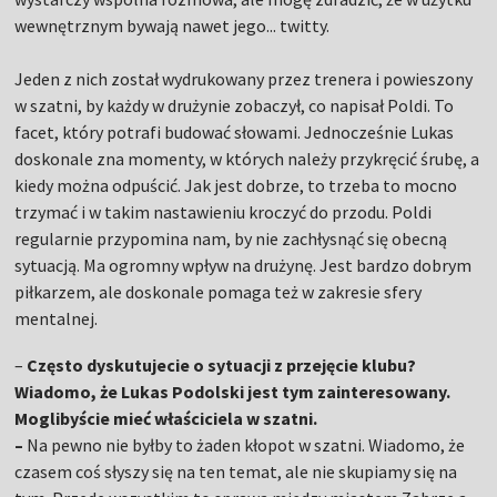
wewnętrznym bywają nawet jego... twitty.
Jeden z nich został wydrukowany przez trenera i powieszony
w szatni, by każdy w drużynie zobaczył, co napisał Poldi. To
facet, który potrafi budować słowami. Jednocześnie Lukas
doskonale zna momenty, w których należy przykręcić śrubę, a
kiedy można odpuścić. Jak jest dobrze, to trzeba to mocno
trzymać i w takim nastawieniu kroczyć do przodu. Poldi
regularnie przypomina nam, by nie zachłysnąć się obecną
sytuacją. Ma ogromny wpływ na drużynę. Jest bardzo dobrym
piłkarzem, ale doskonale pomaga też w zakresie sfery
mentalnej.
–
Często dyskutujecie o sytuacji z przejęcie klubu?
Wiadomo, że Lukas Podolski jest tym zainteresowany.
Moglibyście mieć właściciela w szatni.
–
Na pewno nie byłby to żaden kłopot w szatni. Wiadomo, że
czasem coś słyszy się na ten temat, ale nie skupiamy się na