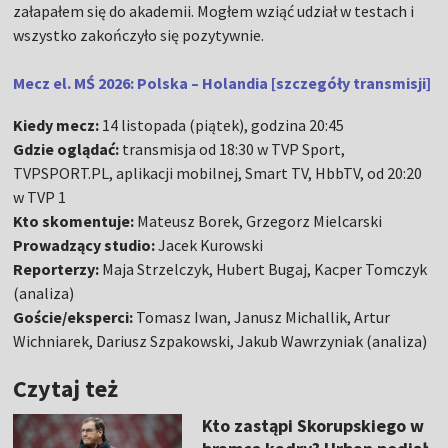
załapałem się do akademii. Mogłem wziąć udział w testach i
wszystko zakończyło się pozytywnie.
Mecz el. MŚ 2026: Polska – Holandia [szczegóły transmisji]
Kiedy mecz:
14 listopada (piątek), godzina 20:45
Gdzie oglądać:
transmisja od 18:30 w TVP Sport,
TVPSPORT.PL, aplikacji mobilnej, Smart TV, HbbTV, od 20:20
w TVP 1
Kto skomentuje:
Mateusz Borek, Grzegorz Mielcarski
Prowadzący studio:
Jacek Kurowski
Reporterzy:
Maja Strzelczyk, Hubert Bugaj, Kacper Tomczyk
(analiza)
Goście/eksperci:
Tomasz Iwan, Janusz Michallik, Artur
Wichniarek, Dariusz Szpakowski, Jakub Wawrzyniak (analiza)
Czytaj też
Kto zastąpi Skorupskiego w