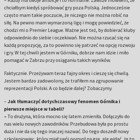
– Każdy ma swoje ambicje i to normalne. Zawsze mówiłem, że
chciałbym kiedyś spróbować gry poza Polską. Jednocześnie
często mam takie poczucie, że niczego nie można robić na
siłę. Na pewno mam wymarzoną ligę i mogę powiedzieć, że
chodzi mi o Premier League. Ważne jest też, by dobierać kluby
odpowiednio do siebie i oczekiwań. Nie można rzucać się na
każdą propozycję, za to powinno się patrzeć na opcję rozwoju
i gry. W tej chwili jestem w Górniku, dobrze nam idzie i miło
pomagać w Zabrzu przy osiąganiu takich wyników.
Faktycznie. Przeżywam teraz fajny okres i cieszę się chwilą.
Jestem bardzo zadowolony, że trafiłem na zgrupowanie
reprezentacji Polski. A co będzie dalej? Zobaczymy.
–
Jak tłumaczyć dotychczasowy fenomen Górnika i
pierwsze miejsce w tabeli?
–
To drużyna, która mocno się latem zmieniła. Dołączyło do
nas wielu nowych zawodników. Przebudowa była po prostu
duża i nie da się tego inaczej nazwać. Do tego doszedł nowy
szkoleniowiec, który miał swój pomysł na grę, ale widać, że to