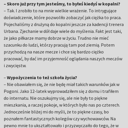
– Skoro już przy tym jesteśmy, to byłeś kiedyś w kopalni?
– Tak. I zrobiło to na mnie wielkie wrażenie. To intrygujące
doświadczenie, które pozwoliło zobaczyć jak ciężka to praca.
Pojechaliśmy z drużyną do kopalni jeszcze za kadencji trenera
Urbana. Zjechanie w dół daje wiele do myślenia. Fakt jest taki,
że jako piłkarze mamy dobrze w życiu. Trudno nie mieć
szacunku do ludzi, którzy pracują tam pod ziemią. Potem
przychodzą na nasze mecze i chce się bardzo ciężko
pracować, by dać im przyjemność oglądania naszych meczów
i zwycięstw.
–
Wypożyczenia to też szkoła życia?
– Nie obawiałem się, że nie będę miał takich warunków jak w
Pogoni. Jako 12-latek wyprowadziłem się z domu i trafiłem
do internatu. Nie oszukujmy się, ale nie były to piękne
mieszkania, a raczej pokoje, w których było nas po czterech.
Jednocześnie bliżej mi do myśli, że to piękne czasy, bo
poznałem fantastycznych kolegów czy wychowawców. Na
pewno mnie to ukształtowało i przyzwyczaiło do tego, że w