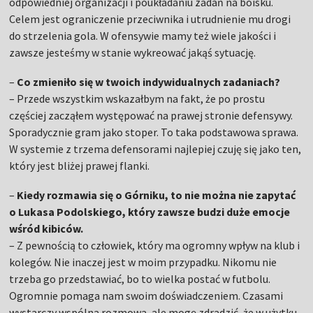
odpowiedniej organizacji i poukładaniu zadań na boisku.
Celem jest ograniczenie przeciwnika i utrudnienie mu drogi
do strzelenia gola. W ofensywie mamy też wiele jakości i
zawsze jesteśmy w stanie wykreować jakąś sytuację.
–
Co zmieniło się w twoich indywidualnych zadaniach?
– Przede wszystkim wskazałbym na fakt, że po prostu
częściej zacząłem występować na prawej stronie defensywy.
Sporadycznie gram jako stoper. To taka podstawowa sprawa.
W systemie z trzema defensorami najlepiej czuję się jako ten,
który jest bliżej prawej flanki.
–
Kiedy rozmawia się o Górniku, to nie można nie zapytać
o Lukasa Podolskiego, który zawsze budzi duże emocje
wśród kibiców.
– Z pewnością to człowiek, który ma ogromny wpływ na klub i
kolegów. Nie inaczej jest w moim przypadku. Nikomu nie
trzeba go przedstawiać, bo to wielka postać w futbolu.
Ogromnie pomaga nam swoim doświadczeniem. Czasami
wystarczy wspólna rozmowa, ale mogę zdradzić, że w użytku