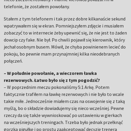
telefonie, że zostałem powołany.
Stałem z tym telefonem i tak przez dobre kilkanaście sekund
wpatrywałem się w ekran. Pomniejszyłem zdjęcie i musiałem
zobaczyć to w internecie żeby upewnić się, że nie jest to żaden
dowcip czy fake. Nie był. Po chwili pojawił się kierownik, który
jechał osobnym busem. Mówił, że chyba powinienem lecieć do
pokoju, bo pewnie mam przynajmniej kilka nieodebranych
połączeń.
– W południe powołanie, a wieczorem ławka
rezerwowych. Łatwo było się z tym pogodzić?
– W poprzednim meczu pokonaliśmy 5:1 Arkę. Potem
faktycznie trafiłem na ławkę rezerwowych i nie było to wcale
takie miłe. Jednocześnie miałem czas na oswojenie się z taką
myślą, bo o składzie dowiadujemy się nieco wcześniej. Pewne
rzeczy da się także wywnioskować po ustawieniu w gierkach
na wcześniejszych treningach. Trzeba było jednak przełknąć
gorzką pigułkę i po prostu zaakceptować decyzję trenera