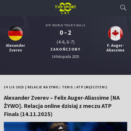
ATP WORLD TOUR FINALS
0 - 2
(4-6, 6-7)
Alexander
F. Auger-
ZAKOŃCZONY
Zverev
Aliassime
14 listopada 2025
14 LIS 2025
|
RELACJE NA ŻYWO
/
TENIS
/
ATP (MĘŻCZYŹNI)
Alexander Zverev – Felix Auger-Aliassime [NA
ŻYWO]. Relacja online dzisiaj z meczu ATP
Finals (14.11.2025)