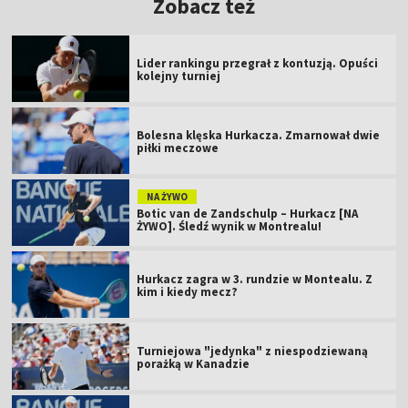
Zobacz też
Lider rankingu przegrał z kontuzją. Opuści
kolejny turniej
Bolesna klęska Hurkacza. Zmarnował dwie
piłki meczowe
NA ŻYWO
Botic van de Zandschulp – Hurkacz [NA
ŻYWO]. Śledź wynik w Montrealu!
Hurkacz zagra w 3. rundzie w Montealu. Z
kim i kiedy mecz?
Turniejowa "jedynka" z niespodziewaną
porażką w Kanadzie