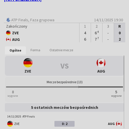
ATP Finals
, Faza grupowa
14/11/2025 19:30
Zakończony
1
2
3
R
4
ZVE
4
6
-
0
Mecz zakończony
7
6
7
-
2
AUG
0
2
:
-
-
-
-
:
:
Forma
Ostatnie mecze
Ogólne
ZVE
AUG
VS
ZVE
AUG
Mecze bezpośrednie (13)
8
5
wygrane
wygrane
5 ostatnich meczów bezpośrednich
14/11/2025
ATP Finals
ZVE
0 : 2
AUG