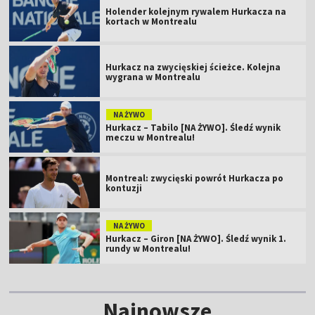
Holender kolejnym rywalem Hurkacza na
kortach w Montrealu
Hurkacz na zwycięskiej ścieżce. Kolejna
wygrana w Montrealu
NA ŻYWO
Hurkacz – Tabilo [NA ŻYWO]. Śledź wynik
meczu w Montrealu!
Montreal: zwycięski powrót Hurkacza po
kontuzji
NA ŻYWO
Hurkacz – Giron [NA ŻYWO]. Śledź wynik 1.
rundy w Montrealu!
Najnowsze