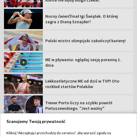
Kibice nie będą długo czekać
Nocny ćwierćfinał Igi Świątek. O której
zagra z Dianą Sznajder?
Polski mistrz olimpijski zakończył karierę!
ME w pływaniu: oglądaj sesję poranną 1.
dnia
Lekkoatletyczne ME od dziś w TVP! Oto
rozkład startów Polaków
Trener Porto liczy na szybki powrót
Pietuszewskiego. "Jest ważny"
Szanujemy Twoją prywatność
Kliknij "Akceptuję i przechodzę do serwisu", aby wyrazić zgody na