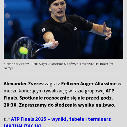
Alexander Zverev – Felix Auger-Aliassime. Śledź wynik meczu ATP Finals! (fot.
Getty)
Alexander Zverev
zagra z
Felixem Auger-Aliassime
w
meczu kończącym rywalizację w fazie grupowej
ATP
Finals
.
Spotkanie rozpocznie się nie przed godz.
20:30. Zapraszamy do śledzenia wyniku na żywo.
👉
ATP Finals 2025 – wyniki, tabele i terminarz
[AKTUALIZACJA]