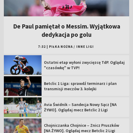
De Paul pamiętał o Messim. Wyjątkowa
dedykacja po golu
7:32
|
PIŁKA NOŻNA
/
INNE LIGI
Ostatni etap wyłoni zwycięzcę TdP. Oglądaj
"czasówkę" w TVP!
Betclic 1 Liga: sprawdź terminarz i plan
transmisji meczów 3. kolejki
Avia Świdnik – Sandecja Nowy Sącz [NA
ŻYWO]. Oglądaj mecz Betclic 2 Ligi
Chojniczanka Chojnice – Znicz Pruszków
[NA ŻYWO]. Oglądaj mecz Betclic 2 Ligi