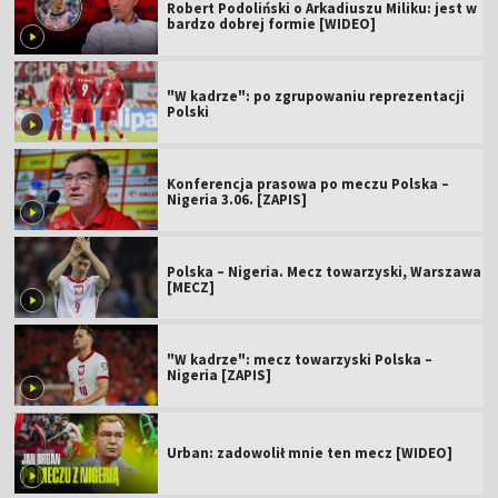
Robert Podoliński o Arkadiuszu Miliku: jest w
bardzo dobrej formie [WIDEO]
"W kadrze": po zgrupowaniu reprezentacji
Polski
Konferencja prasowa po meczu Polska –
Nigeria 3.06. [ZAPIS]
Polska – Nigeria. Mecz towarzyski, Warszawa
[MECZ]
"W kadrze": mecz towarzyski Polska –
Nigeria [ZAPIS]
Urban: zadowolił mnie ten mecz [WIDEO]