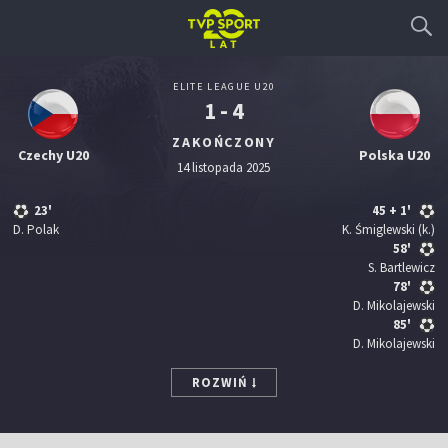
ELITE LEAGUE U20
1 - 4
ZAKOŃCZONY
Czechy U20
Polska U20
14 listopada 2025
23'
45
+ 1'
D. Polak
K. Śmiglewski
(k.)
58'
S. Bartlewicz
78'
D. Mikolajewski
85'
D. Mikolajewski
ROZWIŃ