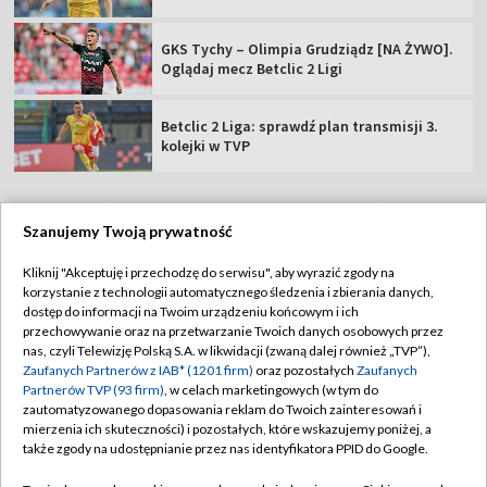
GKS Tychy – Olimpia Grudziądz [NA ŻYWO].
Oglądaj mecz Betclic 2 Ligi
Betclic 2 Liga: sprawdź plan transmisji 3.
kolejki w TVP
Szanujemy Twoją prywatność
TVP
Kliknij "Akceptuję i przechodzę do serwisu", aby wyrazić zgody na
korzystanie z technologii automatycznego śledzenia i zbierania danych,
Abonament TVP
Regulamin TVP
dostęp do informacji na Twoim urządzeniu końcowym i ich
Polityka prywatności
Sklep TVP
przechowywanie oraz na przetwarzanie Twoich danych osobowych przez
nas, czyli Telewizję Polską S.A. w likwidacji (zwaną dalej również „TVP”),
Biuro Reklamy
Moje zgody
Zaufanych Partnerów z IAB* (1201 firm)
oraz pozostałych
Zaufanych
Partnerów TVP (93 firm)
, w celach marketingowych (w tym do
Oferta Handlowa
Biuro reklamy
zautomatyzowanego dopasowania reklam do Twoich zainteresowań i
mierzenia ich skuteczności) i pozostałych, które wskazujemy poniżej, a
Telegazeta ogłoszenia
Kontakt
także zgody na udostępnianie przez nas identyfikatora PPID do Google.
Emisja w TVP