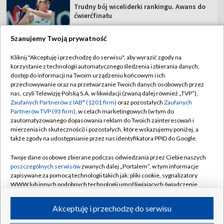
Trudny bój wiceliderki rankingu. Awans do
ćwierćfinału
Szanujemy Twoją prywatność
Kliknij "Akceptuję i przechodzę do serwisu", aby wyrazić zgody na
korzystanie z technologii automatycznego śledzenia i zbierania danych,
TVP
dostęp do informacji na Twoim urządzeniu końcowym i ich
Abonament TVP
Regulamin TVP
przechowywanie oraz na przetwarzanie Twoich danych osobowych przez
nas, czyli Telewizję Polską S.A. w likwidacji (zwaną dalej również „TVP”),
Polityka prywatności
Sklep TVP
Zaufanych Partnerów z IAB* (1201 firm)
oraz pozostałych
Zaufanych
Partnerów TVP (93 firm)
, w celach marketingowych (w tym do
Biuro Reklamy
Moje zgody
zautomatyzowanego dopasowania reklam do Twoich zainteresowań i
mierzenia ich skuteczności) i pozostałych, które wskazujemy poniżej, a
Oferta Handlowa
Biuro reklamy
także zgody na udostępnianie przez nas identyfikatora PPID do Google.
Telegazeta ogłoszenia
Kontakt
Twoje dane osobowe zbierane podczas odwiedzania przez Ciebie naszych
Emisja w TVP
poszczególnych serwisów
zwanych dalej „Portalem”, w tym informacje
zapisywane za pomocą technologii takich jak: pliki cookie, sygnalizatory
Kanały
Rada Programowa
WWW lub innych podobnych technologii umożliwiających świadczenie
dopasowanych i bezpiecznych usług, personalizację treści oraz reklam,
Ogłoszenia przetargowe
udostępnianie funkcji mediów społecznościowych oraz analizowanie
©2026 Telewizja Polska Spółka Akcyjna w likwidacji
Akceptuję i przechodzę do serwisu
ruchu w Internecie.
Akademia Telewizyjna