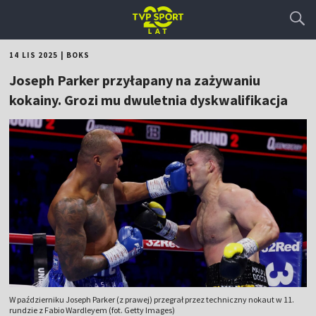
14 LIS 2025
|
BOKS
Joseph Parker przyłapany na zażywaniu
kokainy. Grozi mu dwuletnia dyskwalifikacja
W październiku Joseph Parker (z prawej) przegrał przez techniczny nokaut w 11.
rundzie z Fabio Wardleyem (fot. Getty Images)