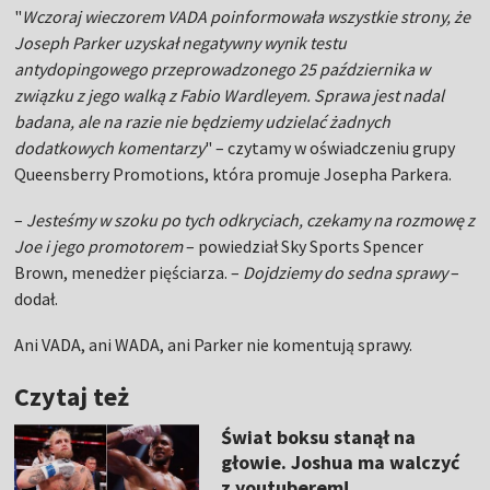
"
Wczoraj wieczorem VADA poinformowała wszystkie strony, że
Joseph Parker uzyskał negatywny wynik testu
antydopingowego przeprowadzonego 25 października w
związku z jego walką z Fabio Wardleyem. Sprawa jest nadal
badana, ale na razie nie będziemy udzielać żadnych
dodatkowych komentarzy
" – czytamy w oświadczeniu grupy
Queensberry Promotions, która promuje Josepha Parkera.
–
Jesteśmy w szoku po tych odkryciach, czekamy na rozmowę z
Joe i jego promotorem
– powiedział Sky Sports Spencer
Brown, menedżer pięściarza. –
Dojdziemy do sedna sprawy
–
dodał.
Ani VADA, ani WADA, ani Parker nie komentują sprawy.
Czytaj też
Świat boksu stanął na
głowie. Joshua ma walczyć
z youtuberem!