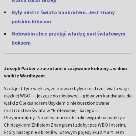
walka coraz bliżej!
Były mistrz świata bankrutem. Jest znany
polskim kibicom
Gołowkin chce przejąć władzę nad światowym
boksem
Joseph Parker z zarzutami o zażywanie kokainy... w dniu
walki z Wardleyem
Szok jest tym większy, że mowa o byłym mistrzu świata wagi
ciężkiej WBO i – jeszcze do niedawna – głównym kandydacie do
walki z Oleksandrem Usykiem o niekwestionowane
mistrzostwo świata w "królewskiej" kategorii.
Przypomnijmy: Parker w marcu ub. roku wygrał na punkty z
Chińczykiem Zhileiem Zhangiem i zdobył pas WBO Interim,
który następnie obronił w lutowym pojedynku z Martinem