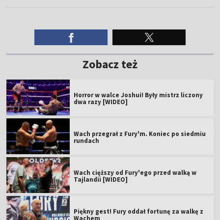
Zobacz też
Horror w walce Joshui! Były mistrz liczony
dwa razy [WIDEO]
Wach przegrał z Fury'm. Koniec po siedmiu
rundach
Wach cięższy od Fury'ego przed walką w
Tajlandii [WIDEO]
Piękny gest! Fury oddał fortunę za walkę z
Wachem