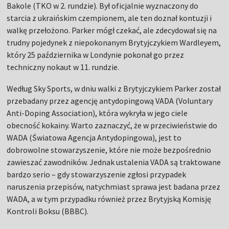
Bakole (TKO w 2. rundzie). Był oficjalnie wyznaczony do
starcia z ukraińskim czempionem, ale ten doznał kontuzji i
walkę przełożono. Parker mógł czekać, ale zdecydował się na
trudny pojedynek z niepokonanym Brytyjczykiem Wardleyem,
który 25 października w Londynie pokonał go przez
techniczny nokaut w 11. rundzie.
Według Sky Sports, w dniu walki z Brytyjczykiem Parker został
przebadany przez agencję antydopingową VADA (Voluntary
Anti-Doping Association), która wykryła w jego ciele
obecność kokainy. Warto zaznaczyć, że w przeciwieństwie do
WADA (Światowa Agencja Antydopingowa), jest to
dobrowolne stowarzyszenie, które nie może bezpośrednio
zawieszać zawodników. Jednak ustalenia VADA są traktowane
bardzo serio – gdy stowarzyszenie zgłosi przypadek
naruszenia przepisów, natychmiast sprawa jest badana przez
WADA, a w tym przypadku również przez Brytyjską Komisję
Kontroli Boksu (BBBC).