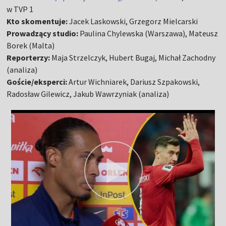
w TVP 1
Kto skomentuje:
Jacek Laskowski, Grzegorz Mielcarski
Prowadzący studio:
Paulina Chylewska (Warszawa), Mateusz
Borek (Malta)
Reporterzy:
Maja Strzelczyk, Hubert Bugaj, Michał Zachodny
(analiza)
Goście/eksperci:
Artur Wichniarek, Dariusz Szpakowski,
Radosław Gilewicz, Jakub Wawrzyniak (analiza)