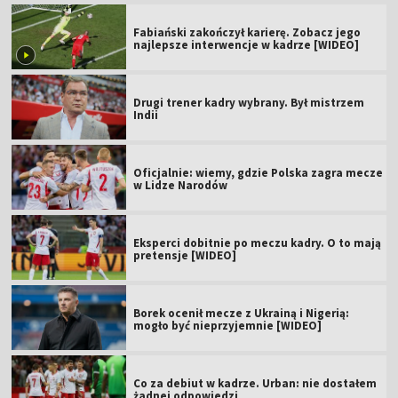
Fabiański zakończył karierę. Zobacz jego
najlepsze interwencje w kadrze [WIDEO]
Drugi trener kadry wybrany. Był mistrzem
Indii
Oficjalnie: wiemy, gdzie Polska zagra mecze
w Lidze Narodów
Eksperci dobitnie po meczu kadry. O to mają
pretensje [WIDEO]
Borek ocenił mecze z Ukrainą i Nigerią:
mogło być nieprzyjemnie [WIDEO]
Co za debiut w kadrze. Urban: nie dostałem
żadnej odpowiedzi