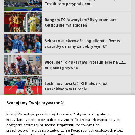
Trafili tam przypadkiem
Rangers FC faworytem? Były bramkarz
Celticu nie ma złudzeń
Szkoci nie lekceważą Jagiellonii. "Remis
zostałby uznany za dobry wynik"
Wicelider TdP ukarany! Przesunięcie na 121.
miejsce i grzywna
Lech musi uważać. KI Klaksvik już
zaskakiwało w Europie
Szanujemy Twoją prywatność
Kliknij "Akceptuję i przechodzę do serwisu", aby wyrazić zgody na
korzystanie z technologii automatycznego śledzenia i zbierania danych,
TVP
dostęp do informacji na Twoim urządzeniu końcowym i ich
Abonament TVP
Regulamin TVP
przechowywanie oraz na przetwarzanie Twoich danych osobowych przez