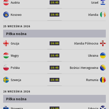
Austria
Izrael
18:45
Kosowo
Irlandia
18:45
25 WRZEŚNIA 2026
Piłka nożna
Gruzja
Irlandia Północna
16:00
Węgry
Ukraina
18:45
Polska
Bośnia i Hercegowina
18:45
Szwecja
Rumunia
18:45
26 WRZEŚNIA 2026
Piłka nożna
Słowenia
Szkocja
13:00