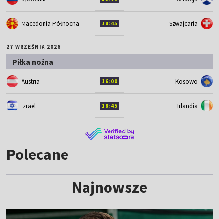
Macedonia Północna
Szwajcaria
18:45
27 WRZEŚNIA 2026
Piłka nożna
Austria
Kosowo
16:00
Izrael
Irlandia
18:45
Polecane
Najnowsze