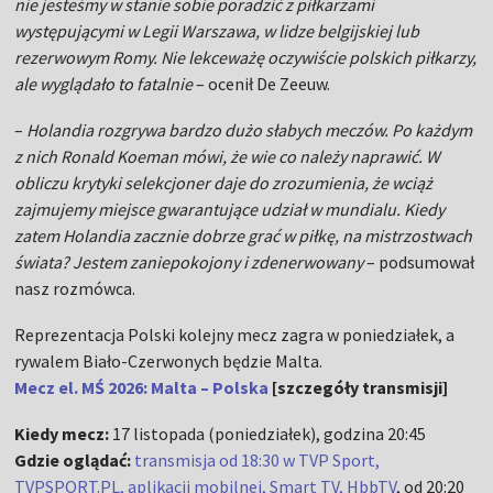
nie jesteśmy w stanie sobie poradzić z piłkarzami
występującymi w Legii Warszawa, w lidze belgijskiej lub
rezerwowym Romy. Nie lekceważę oczywiście polskich piłkarzy,
ale wyglądało to fatalnie
– ocenił De Zeeuw.
–
Holandia rozgrywa bardzo dużo słabych meczów. Po każdym
z nich Ronald Koeman mówi, że wie co należy naprawić. W
obliczu krytyki selekcjoner daje do zrozumienia, że wciąż
zajmujemy miejsce gwarantujące udział w mundialu. Kiedy
zatem Holandia zacznie dobrze grać w piłkę, na mistrzostwach
świata? Jestem zaniepokojony i zdenerwowany
– podsumował
nasz rozmówca.
Reprezentacja Polski kolejny mecz zagra w poniedziałek, a
rywalem Biało-Czerwonych będzie Malta.
Mecz el. MŚ 2026: Malta – Polska
[szczegóły transmisji]
Kiedy mecz:
17 listopada (poniedziałek), godzina 20:45
Gdzie oglądać:
transmisja od 18:30 w TVP Sport,
TVPSPORT.PL, aplikacji mobilnej, Smart TV, HbbTV
, od 20:20