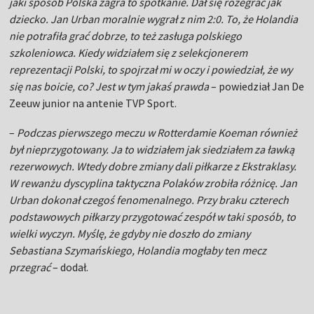
jaki sposób Polska zagra to spotkanie. Dał się rozegrać jak
dziecko. Jan Urban moralnie wygrał z nim 2:0. To, że Holandia
nie potrafiła grać dobrze, to też zasługa polskiego
szkoleniowca. Kiedy widziałem się z selekcjonerem
reprezentacji Polski, to spojrzał mi w oczy i powiedział, że wy
się nas boicie, co? Jest w tym jakaś prawda
– powiedział Jan De
Zeeuw junior na antenie TVP Sport.
–
Podczas pierwszego meczu w Rotterdamie Koeman również
był nieprzygotowany. Ja to widziałem jak siedziałem za ławką
rezerwowych. Wtedy dobre zmiany dali piłkarze z Ekstraklasy.
W rewanżu dyscyplina taktyczna Polaków zrobiła różnicę. Jan
Urban dokonał czegoś fenomenalnego. Przy braku czterech
podstawowych piłkarzy przygotować zespół w taki sposób, to
wielki wyczyn. Myślę, że gdyby nie doszło do zmiany
Sebastiana Szymańskiego, Holandia mogłaby ten mecz
przegrać
– dodał.