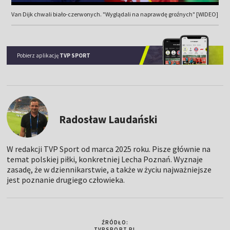
Van Dijk chwali biało-czerwonych. "Wyglądali na naprawdę groźnych" [WIDEO]
Pobierz aplikację
TVP SPORT
Radosław Laudański
W redakcji TVP Sport od marca 2025 roku. Pisze głównie na
temat polskiej piłki, konkretniej Lecha Poznań. Wyznaje
zasadę, że w dziennikarstwie, a także w życiu najważniejsze
jest poznanie drugiego człowieka.
ŹRÓDŁO:
TVPSPORT.PL