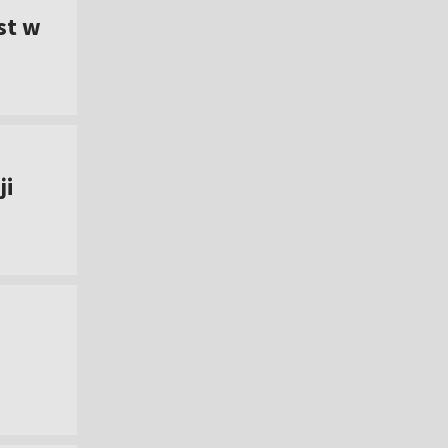
st w
ji