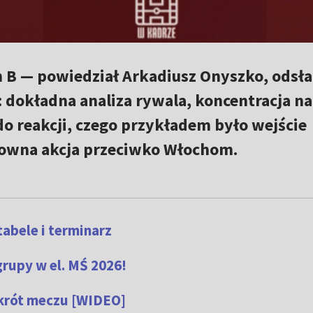
 B — powiedział Arkadiusz Onyszko, odsła
 dokładna analiza rywala, koncentracja na
o reakcji, czego przykładem było wejście
ktowna akcja przeciwko Włochom.
tabele i terminarz
rupy w el. MŚ 2026!
skrót meczu [WIDEO]