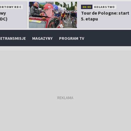
ORTOWY RDC
08:55
KOLARSTWO
owy
Tour de Pologne: start
RDC)
5. etapu
ETRANSMISJE
MAGAZYNY
PROGRAM TV