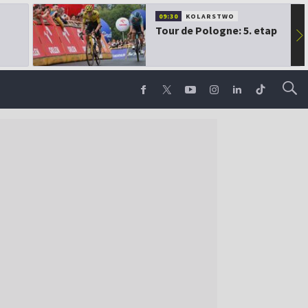
09:30
KOLARSTWO
Tour de Pologne: 5. etap
▶