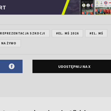
RT
REPREZENTACJA SZKOCJI
#EL. MŚ 2026
#EL. MŚ
 NA ŻYWO
UDOSTĘPNIJ NA X