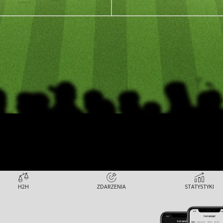
H2H
ZDARZENIA
STATYSTYKI