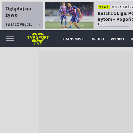
Oglądaj na
TRWA
PIŁKA NOŻN
Betclic 1 Liga: P
żywo
Bytom – Pogoń 
15:53
ZOBACZ WIĘCEJ
TRANSMISJE
WIDEO
WYNIKI
R