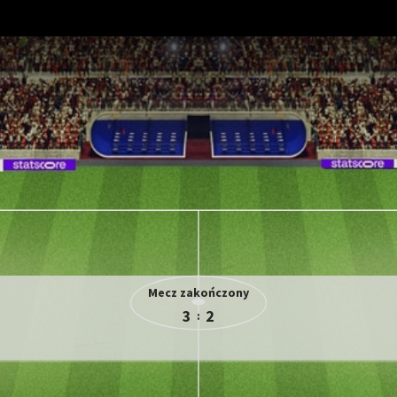
Mecz zakończony
3
2
: