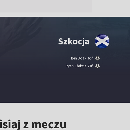
Szkocja
Ben Doak
65'
Ryan Christie
70'
isiaj z meczu