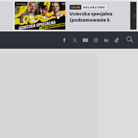
19:00
KOLARSTWO
Ucieczka specjalna
▶
(podsumowanie 5.
etapu TdP)