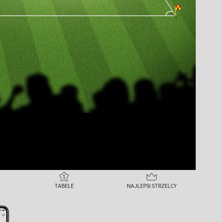
TABELE
NAJLEPSI STRZELCY