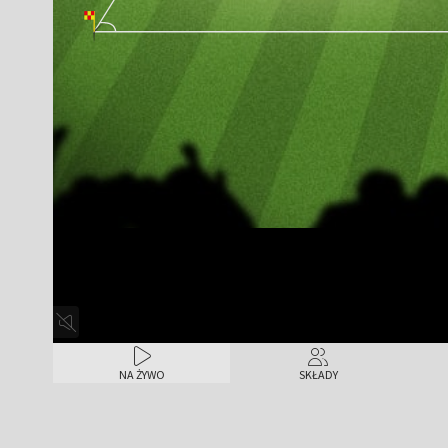
NA ŻYWO
SKŁADY