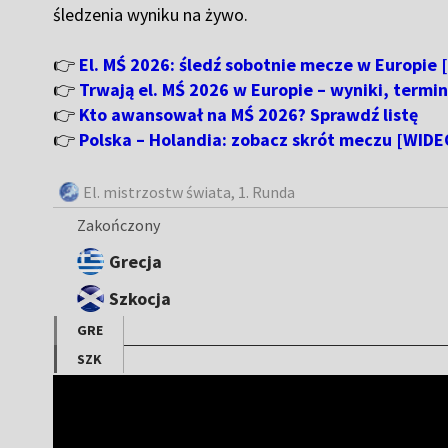
śledzenia wyniku na żywo.
👉
El. MŚ 2026: śledź sobotnie mecze w Europie
👉
Trwają el. MŚ 2026 w Europie – wyniki, termin
👉
Kto awansował na MŚ 2026? Sprawdź listę
👉
Polska – Holandia: zobacz skrót meczu [WIDE
El. mistrzostw świata
, 1. Runda
Zakończony
Grecja
Szkocja
GRE
SZK