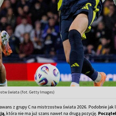
ostw świata (fot. Getty Images)
awans z grupy C na mistrzostwa świata 2026. Podobnie jak l
ją
, która nie ma już szans nawet na drugą pozycję.
Początek