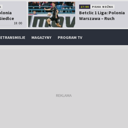
A
17:55
PIŁKA NOŻNA
olonia
Betclic 1 Liga: Polonia
Siedlce
Warszawa – Ruch
18:00
Chorzów
ETRANSMISJE
MAGAZYNY
PROGRAM TV