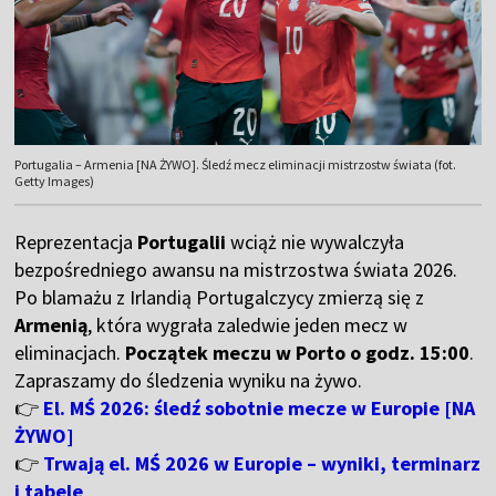
Portugalia – Armenia [NA ŻYWO]. Śledź mecz eliminacji mistrzostw świata (fot.
Getty Images)
Reprezentacja
Portugalii
wciąż nie wywalczyła
bezpośredniego awansu na mistrzostwa świata 2026.
Po blamażu z Irlandią Portugalczycy zmierzą się z
Armenią
, która wygrała zaledwie jeden mecz w
eliminacjach.
Początek meczu w Porto o godz. 15:00
.
Zapraszamy do śledzenia wyniku na żywo.
👉
El. MŚ 2026: śledź sobotnie mecze w Europie [NA
ŻYWO]
👉
Trwają el. MŚ 2026 w Europie – wyniki, terminarz
i tabele