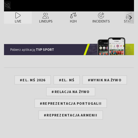
LIVE
LINEUPS
H2H
INCIDENTS
STATS
Pobierz aplikację
TVP SPORT
#EL. MŚ 2026
#EL. MŚ
#WYNIK NA ŻYWO
#RELACJA NA ŻYWO
#REPREZENTACJA PORTUGALII
#REPREZENTACJA ARMENII