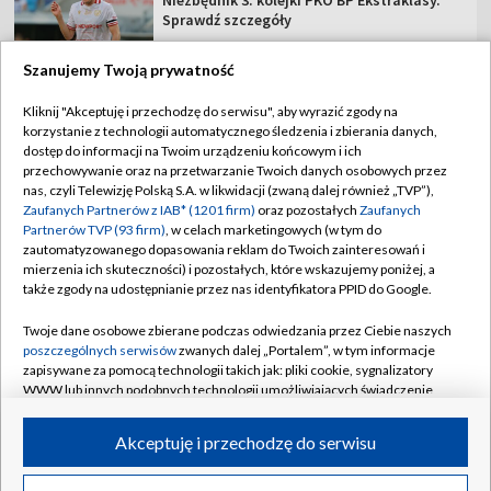
Niezbędnik 3. kolejki PKO BP Ekstraklasy.
Sprawdź szczegóły
Szanujemy Twoją prywatność
Kliknij "Akceptuję i przechodzę do serwisu", aby wyrazić zgody na
korzystanie z technologii automatycznego śledzenia i zbierania danych,
TVP
dostęp do informacji na Twoim urządzeniu końcowym i ich
Abonament TVP
Regulamin TVP
przechowywanie oraz na przetwarzanie Twoich danych osobowych przez
nas, czyli Telewizję Polską S.A. w likwidacji (zwaną dalej również „TVP”),
Polityka prywatności
Sklep TVP
Zaufanych Partnerów z IAB* (1201 firm)
oraz pozostałych
Zaufanych
Partnerów TVP (93 firm)
, w celach marketingowych (w tym do
Biuro Reklamy
Moje zgody
zautomatyzowanego dopasowania reklam do Twoich zainteresowań i
mierzenia ich skuteczności) i pozostałych, które wskazujemy poniżej, a
Oferta Handlowa
Biuro reklamy
także zgody na udostępnianie przez nas identyfikatora PPID do Google.
Telegazeta ogłoszenia
Kontakt
Twoje dane osobowe zbierane podczas odwiedzania przez Ciebie naszych
Emisja w TVP
poszczególnych serwisów
zwanych dalej „Portalem”, w tym informacje
zapisywane za pomocą technologii takich jak: pliki cookie, sygnalizatory
Kanały
Rada Programowa
WWW lub innych podobnych technologii umożliwiających świadczenie
dopasowanych i bezpiecznych usług, personalizację treści oraz reklam,
Ogłoszenia przetargowe
udostępnianie funkcji mediów społecznościowych oraz analizowanie
©2026 Telewizja Polska Spółka Akcyjna w likwidacji
Akceptuję i przechodzę do serwisu
ruchu w Internecie.
Akademia Telewizyjna
Informacje o nadawcy
Twoje dane osobowe zbierane podczas odwiedzania przez Ciebie