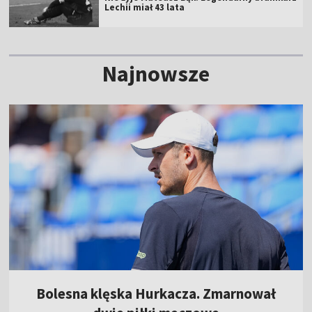
Lechii miał 43 lata
Najnowsze
Bolesna klęska Hurkacza. Zmarnował