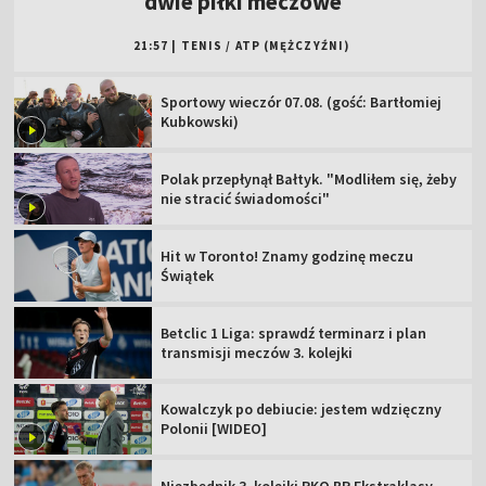
dwie piłki meczowe
21:57
|
TENIS
/
ATP (MĘŻCZYŹNI)
Sportowy wieczór 07.08. (gość: Bartłomiej
Kubkowski)
Polak przepłynął Bałtyk. "Modliłem się, żeby
nie stracić świadomości"
Hit w Toronto! Znamy godzinę meczu
Świątek
Betclic 1 Liga: sprawdź terminarz i plan
transmisji meczów 3. kolejki
Kowalczyk po debiucie: jestem wdzięczny
Polonii [WIDEO]